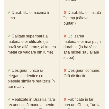
✔
Durabilitate maximă în
✘
Durabilitate limitată
timp
în timp (câteva
purtări)
✔
Calitate superioară a
✘
Utilizarea
materialelor utilizate (la
materialelor mai puțin
bază se află bronz, al treilea
durabile (la bază se
metal ca valoare din lume)
află nichel sau aliaje
slabe)
✔
Designuri unice și
✘
Designuri comune,
elegante, identice cu
fără distincție
piesele similare realizate în
aur masiv
✔
Realizate în Brazilia, țară
✘
Fabricate în țări
recunoscută mondial pentru
precum China, Turcia,