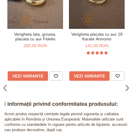
Verigheta lata, groasa,
Verigheta placata cu aur 18
placata cu aur Fidelio
Karate Armonio
200,00 RON
141,00 RON
VEZI VARIANTE
VEZI VARIANTE
ℹ️
Informații privind conformitatea produsului:
Acest produs respectă cerințele legale privind siguranța și calitatea
aplicabile în România și Uniunea Europeană. Materialele utilizate sunt
conforme cu standardele în vigoare pentru articole de bijuterie, accesorii
sau produse decorative, după caz.