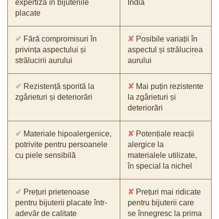
expertiza în bijuteriile
India
placate
✔
Fără compromisuri în
✘
Posibile variații în
privința aspectului și
aspectul și strălucirea
strălucirii aurului
aurului
✔
Rezistență sporită la
✘
Mai puțin rezistente
zgârieturi și deteriorări
la zgârieturi și
deteriorări
✔
Materiale hipoalergenice,
✘
Potențiale reacții
potrivite pentru persoanele
alergice la
cu piele sensibilă
materialele utilizate,
în special la nichel
✔
Prețuri prietenoase
✘
Prețuri mai ridicate
pentru bijuterii placate într-
pentru bijuterii care
adevăr de calitate
se înnegresc la prima