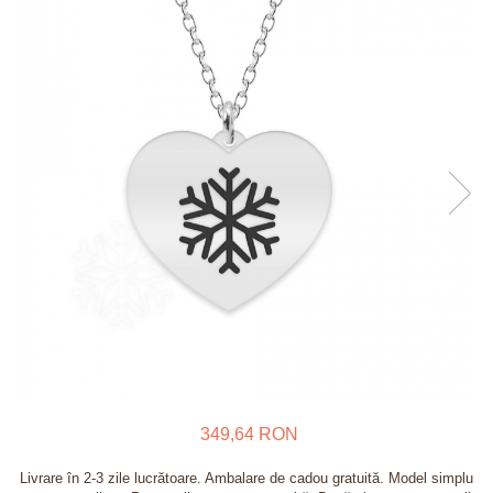
Verighete
Bijuterii pentru barbati
Inele
Lanturi
Bratari
Talismane
Verighete
Bijuterii din argint placate cu aur
24K
349,64 RON
Livrare în 2-3 zile lucrătoare. Ambalare de cadou gratuită. Model simplu