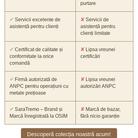
purtare
✔
Servicii excelente de
✘
Servicii de
asistență pentru clienți
asistență pentru
clienți limitate
✔
Certificat de calitate și
✘
Lipsa vreunei
conformitate la orice
certificări
comandă
✔
Firmă autorizată de
✘
Lipsa vreunei
ANPC pentru operațiuni cu
autorizări ANPC
metale prețioase
✔
SaraTremo – Brand și
✘
Marcă de bazar,
Marcă înregistrată la OSIM
fără nicio garanție
Descoperă colecția noastră acum!