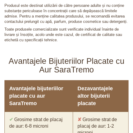
Produsul este destinat utilizării de către persoane adulte și nu conține
substanțe periculoase în concentrații care să depășească limitele
admise. Pentru a menține calitatea produsului, se recomandă evitarea
contactului prelungit cu apă, parfum, produse cosmetice sau detergenți.
Toate produsele comercializate sunt verificate individual înainte de
livrare și însoțite, acolo unde este cazul, de certificat de calitate sau
etichetă cu specificații tehnice.
Avantajele Bijuteriilor Placate cu
Aur SaraTremo
Avantajele bijuteriilor
Dezavantajele
placate cu aur
altor bijuterii
SaraTremo
placate
✔
Grosime strat de placaj
✘
Grosime strat de
de aur: 6-8 microni
placaj de aur: 1-2
microni