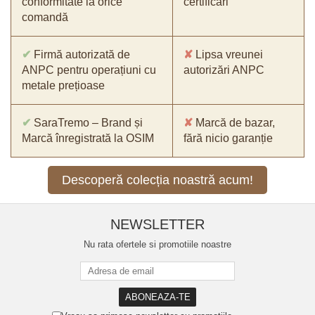
conformitate la orice
certificări
comandă
✔
Firmă autorizată de
✘
Lipsa vreunei
ANPC pentru operațiuni cu
autorizări ANPC
metale prețioase
✔
SaraTremo – Brand și
✘
Marcă de bazar,
Marcă înregistrată la OSIM
fără nicio garanție
Descoperă colecția noastră acum!
NEWSLETTER
Nu rata ofertele si promotiile noastre