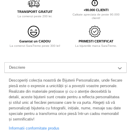
+90.000 CLIENTI
TRANSPORT GRATUIT
Calitate apreciata de peste 90.000
La comenzi peste 200 lei.
clienti!
Garantat un CADOU
PRIMESTI CERTIFICAT
La comenzi SaraTremo peste 300 lei!
La bijuteriile marca SaraTremo.
Descriere
Descoperiți colecția noastră de Bijuterii Personalizate, unde fiecare
piesă este o expresie a unicității și a poveștii voastre personale.
Realizate din materiale prețioase și cu o atenție deosebită la
detalii, aceste bijuterii sunt create pentru a reflecta personalitatea
și stilul unic al fiecărei persoane care le va purta. Alegeți să vă
personalizați bijuteria cu fotografii, inițiale, nume, mesaje sau date
speciale pentru a transforma orice piesă într-un cadou memorabil
și semnificativ!
Informatii conformitate produs