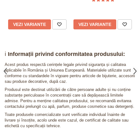
VEZI VARIANTE
VEZI VARIANTE
ℹ️
Informații privind conformitatea produsului:
Acest produs respectă cerințele legale privind siguranța și calitatea
aplicabile în România și Uniunea Europeană. Materialele utilizate sunt
conforme cu standardele în vigoare pentru articole de bijuterie, accesorii
sau produse decorative, după caz.
Produsul este destinat utilizării de către persoane adulte și nu conține
substanțe periculoase în concentrații care să depășească limitele
admise. Pentru a menține calitatea produsului, se recomandă evitarea
contactului prelungit cu apă, parfum, produse cosmetice sau detergenți.
Toate produsele comercializate sunt verificate individual înainte de
livrare și însoțite, acolo unde este cazul, de certificat de calitate sau
etichetă cu specificații tehnice.