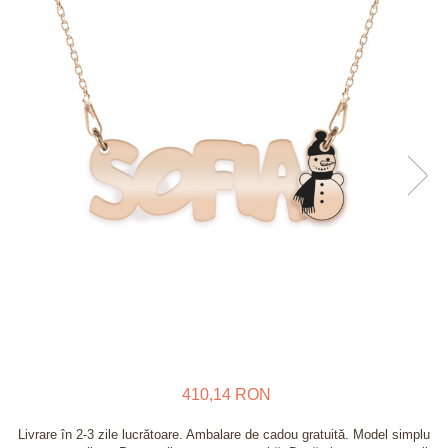
Verighete
Bijuterii pentru barbati
Inele
Lanturi
Bratari
Talismane
Verighete
Bijuterii din argint placate cu aur
24K
410,14 RON
Livrare în 2-3 zile lucrătoare. Ambalare de cadou gratuită. Model simplu