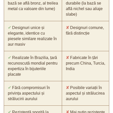
bază se află bronz, al treilea
durabile (la bază se
metal ca valoare din lume)
află nichel sau aliaje
slabe)
✔
Designuri unice și
✘
Designuri comune,
elegante, identice cu
fără distincție
piesele similare realizate în
aur masiv
✔
Realizate în Brazilia, țară
✘
Fabricate în țări
recunoscută mondial pentru
precum China, Turcia,
expertiza în bijuteriile
India
placate
✔
Fără compromisuri în
✘
Posibile variații în
privința aspectului și
aspectul și strălucirea
strălucirii aurului
aurului
✔
Rezistență sporită la
✘
Mai puțin rezistente