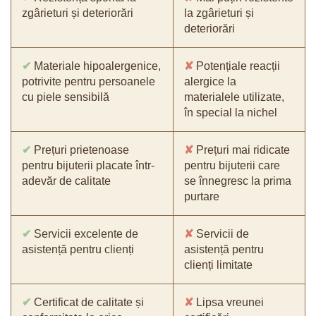
zgârieturi și deteriorări
la zgârieturi și
deteriorări
✔
Materiale hipoalergenice,
✘
Potențiale reacții
potrivite pentru persoanele
alergice la
cu piele sensibilă
materialele utilizate,
în special la nichel
✔
Prețuri prietenoase
✘
Prețuri mai ridicate
pentru bijuterii placate într-
pentru bijuterii care
adevăr de calitate
se înnegresc la prima
purtare
✔
Servicii excelente de
✘
Servicii de
asistență pentru clienți
asistență pentru
clienți limitate
✔
Certificat de calitate și
✘
Lipsa vreunei