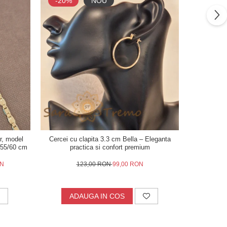
-20%
NOU
-41%
r, model
Cercei cu clapita 3.3 cm Bella – Eleganta
Verigheta p
0/55/60 cm
practica si confort premium
fin
ON
123,00 RON
99,00 RON
2
ADAUGA IN COS
V