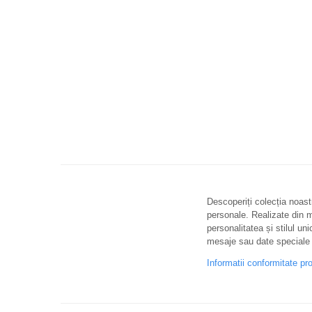
Descoperiți colecția noastr
personale. Realizate din ma
personalitatea și stilul uni
mesaje sau date speciale 
Informatii conformitate pr