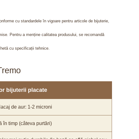
onforme cu standardele în vigoare pentru articole de bijuterie,
admise. Pentru a menține calitatea produsului, se recomandă
chetă cu specificații tehnice.
aTremo
r bijuterii placate
acaj de aur: 1-2 microni
ă în timp (câteva purtări)