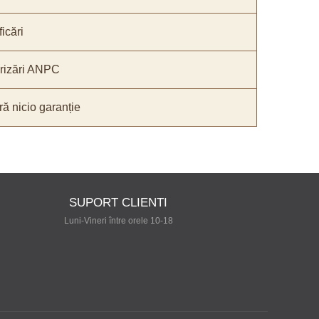
icări
orizări ANPC
ă nicio garanție
SUPORT CLIENTI
Luni-Vineri între orele 10-18