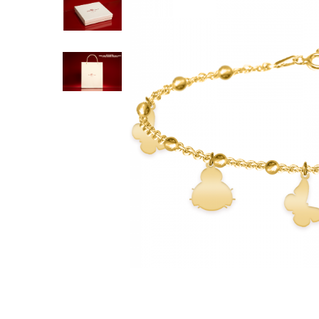
Inele
Lanturi
Bratari
Talismane
Verighete
Bijuterii din argint placate cu aur 24K
Distribuie
pe
Facebook