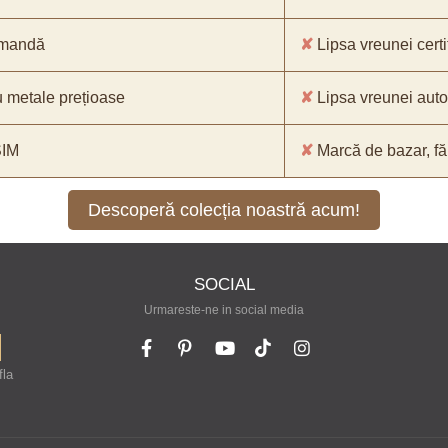
comandă
✘
Lipsa vreunei certif
 metale prețioase
✘
Lipsa vreunei aut
SIM
✘
Marcă de bazar, făr
Descoperă colecția noastră acum!
SOCIAL
Urmareste-ne in social media
fla