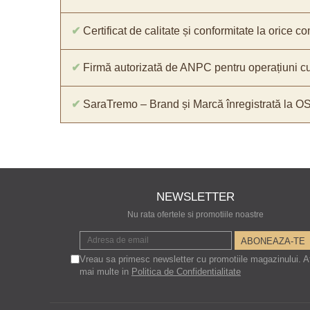
✔
Certificat de calitate și conformitate la orice 
✔
Firmă autorizată de ANPC pentru operațiuni cu
✔
SaraTremo – Brand și Marcă înregistrată la O
NEWSLETTER
Nu rata ofertele si promotiile noastre
Vreau sa primesc newsletter cu promotiile magazinului. A
mai multe in
Politica de Confidentialitate