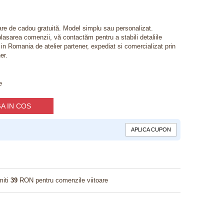
lare de cadou gratuită. Model simplu sau personalizat.
lasarea comenzii, vă contactăm pentru a stabili detaliile
t in Romania de atelier partener, expediat si comercializat prin
er.
e
A IN COS
APLICA CUPON
miti
39
RON pentru comenzile viitoare