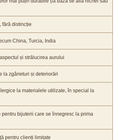
elor mai puțin durabile (la bază se află nichel sau
fără distincție
recum China, Turcia, India
 aspectul și strălucirea aurului
 la zgârieturi și deteriorări
lergice la materialele utilizate, în special la
e pentru bijuterii care se înnegresc la prima
ă pentru clienți limitate