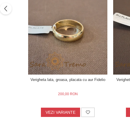
Verigheta lata, groasa, placata cu aur Fidelio
Verighe
200,00 RON
VEZI VARIANTE