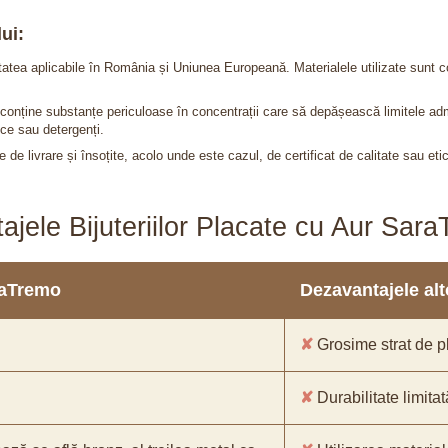
ui:
itatea aplicabile în România și Uniunea Europeană. Materialele utilizate sunt c
nu conține substanțe periculoase în concentrații care să depășească limitele 
ce sau detergenți.
 de livrare și însoțite, acolo unde este cazul, de certificat de calitate sau eti
ajele Bijuteriilor Placate cu Aur Sar
araTremo
Dezavantajele alto
✘
Grosime strat de pl
✘
Durabilitate limitat