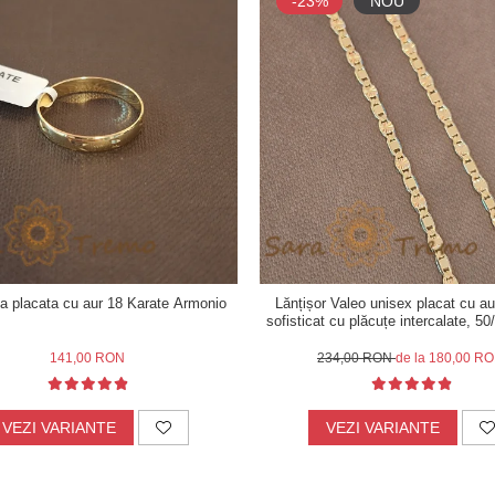
-23%
NOU
ta placata cu aur 18 Karate Armonio
Lănțișor Valeo unisex placat cu au
sofisticat cu plăcuțe intercalate, 5
141,00 RON
234,00 RON
de la 180,00 R
VEZI VARIANTE
VEZI VARIANTE