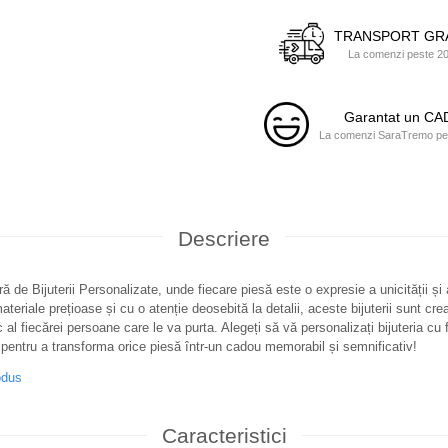
TRANSPORT GR
La comenzi peste 200
Garantat un C
La comenzi SaraTremo pest
Descriere
ă de Bijuterii Personalizate, unde fiecare piesă este o expresie a unicității și
teriale prețioase și cu o atenție deosebită la detalii, aceste bijuterii sunt cre
c al fiecărei persoane care le va purta. Alegeți să vă personalizați bijuteria cu f
pentru a transforma orice piesă într-un cadou memorabil și semnificativ!
odus
Caracteristici