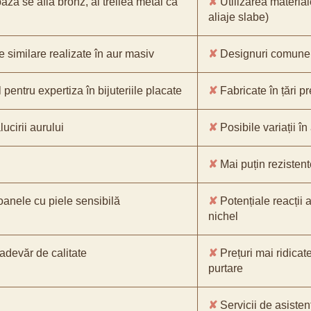
bază se află bronz, al treilea metal ca
✘
Utilizarea material
aliaje slabe)
e similare realizate în aur masiv
✘
Designuri comune, 
pentru expertiza în bijuteriile placate
✘
Fabricate în țări p
ucirii aurului
✘
Posibile variații în
✘
Mai puțin rezistente
oanele cu piele sensibilă
✘
Potențiale reacții a
nichel
-adevăr de calitate
✘
Prețuri mai ridicat
purtare
✘
Servicii de asistenț