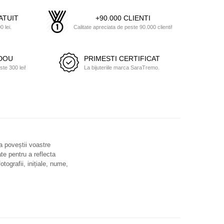
ATUIT
+90.000 CLIENTI
 lei.
Calitate apreciata de peste 90.000 clienti!
ADOU
PRIMESTI CERTIFICAT
e 300 lei!
La bijuteriile marca SaraTremo.
 a poveștii voastre
ate pentru a reflecta
otografii, inițiale, nume,