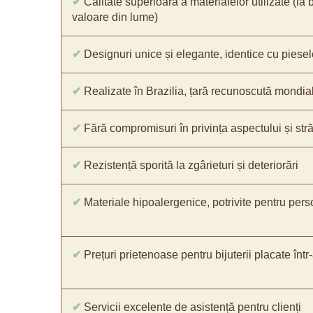
✔
Calitate superioară a materialelor utilizate (la 
valoare din lume)
✔
Designuri unice și elegante, identice cu piesel
✔
Realizate în Brazilia, țară recunoscută mondial 
✔
Fără compromisuri în privința aspectului și străl
✔
Rezistență sporită la zgârieturi și deteriorări
✔
Materiale hipoalergenice, potrivite pentru pers
✔
Prețuri prietenoase pentru bijuterii placate într
✔
Servicii excelente de asistență pentru clienți