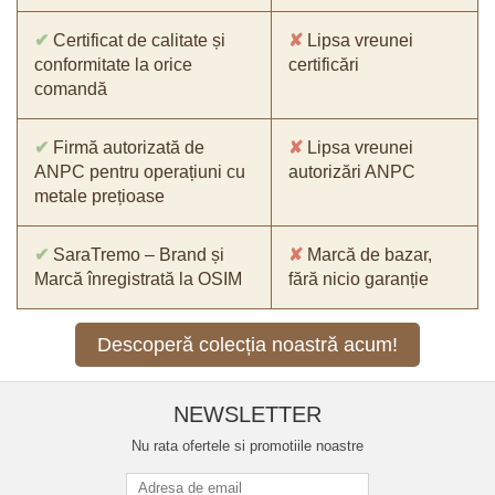
✔
Certificat de calitate și
✘
Lipsa vreunei
conformitate la orice
certificări
comandă
✔
Firmă autorizată de
✘
Lipsa vreunei
ANPC pentru operațiuni cu
autorizări ANPC
metale prețioase
✔
SaraTremo – Brand și
✘
Marcă de bazar,
Marcă înregistrată la OSIM
fără nicio garanție
Descoperă colecția noastră acum!
NEWSLETTER
Nu rata ofertele si promotiile noastre