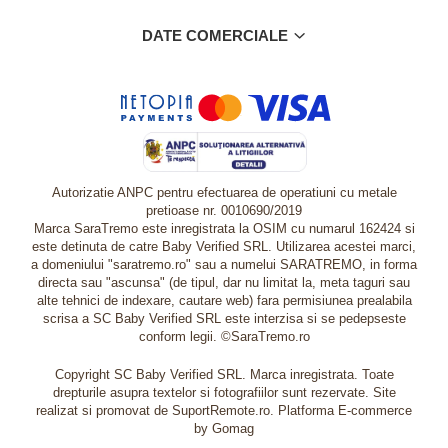
DATE COMERCIALE
Autorizatie ANPC pentru efectuarea de operatiuni cu metale
pretioase nr. 0010690/2019
Marca SaraTremo este inregistrata la OSIM cu numarul 162424 si
este detinuta de catre Baby Verified SRL. Utilizarea acestei marci,
a domeniului "saratremo.ro" sau a numelui SARATREMO, in forma
directa sau "ascunsa" (de tipul, dar nu limitat la, meta taguri sau
alte tehnici de indexare, cautare web) fara permisiunea prealabila
scrisa a SC Baby Verified SRL este interzisa si se pedepseste
conform legii. ©SaraTremo.ro
Copyright SC Baby Verified SRL. Marca inregistrata. Toate
drepturile asupra textelor si fotografiilor sunt rezervate. Site
realizat si promovat de SuportRemote.ro.
Platforma E-commerce
by Gomag