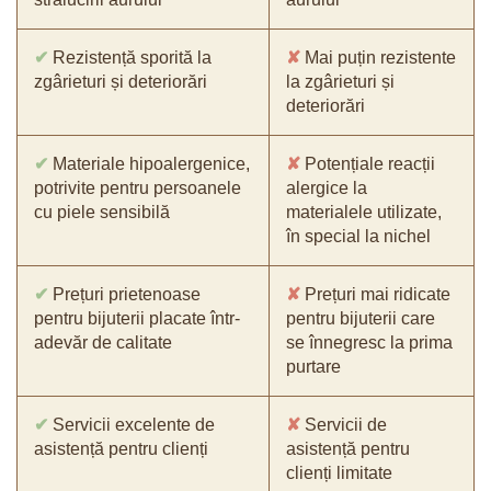
✔
Rezistență sporită la
✘
Mai puțin rezistente
zgârieturi și deteriorări
la zgârieturi și
deteriorări
✔
Materiale hipoalergenice,
✘
Potențiale reacții
potrivite pentru persoanele
alergice la
cu piele sensibilă
materialele utilizate,
în special la nichel
✔
Prețuri prietenoase
✘
Prețuri mai ridicate
pentru bijuterii placate într-
pentru bijuterii care
adevăr de calitate
se înnegresc la prima
purtare
✔
Servicii excelente de
✘
Servicii de
asistență pentru clienți
asistență pentru
clienți limitate