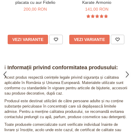
placata cu aur Fidelio
Karate Armonio
200,00 RON
141,00 RON
VEZI VARIANTE
VEZI VARIANTE
ℹ️
Informații privind conformitatea produsului:
Acest produs respectă cerințele legale privind siguranța și calitatea
aplicabile în România și Uniunea Europeană. Materialele utilizate sunt
conforme cu standardele în vigoare pentru articole de bijuterie, accesorii
sau produse decorative, după caz.
Produsul este destinat utilizării de către persoane adulte și nu conține
substanțe periculoase în concentrații care să depășească limitele
admise. Pentru a menține calitatea produsului, se recomandă evitarea
contactului prelungit cu apă, parfum, produse cosmetice sau detergenți.
Toate produsele comercializate sunt verificate individual înainte de
livrare și însoțite, acolo unde este cazul, de certificat de calitate sau