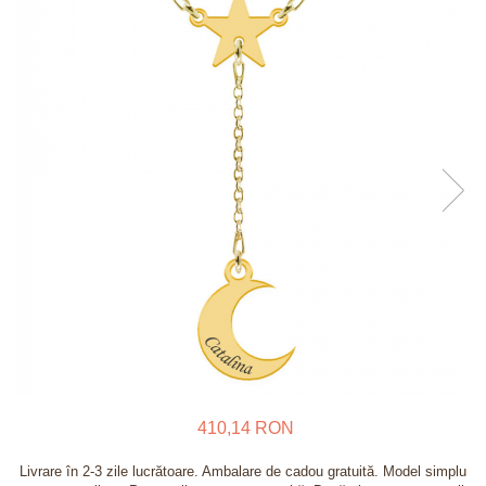
Verighete
Bijuterii pentru barbati
Inele
Lanturi
Bratari
Talismane
Verighete
Bijuterii din argint placate cu aur
24K
410,14 RON
Livrare în 2-3 zile lucrătoare. Ambalare de cadou gratuită. Model simplu