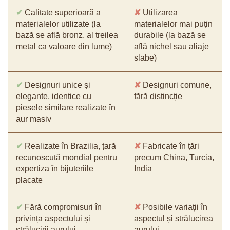
✔
Calitate superioară a
✘
Utilizarea
materialelor utilizate (la
materialelor mai puțin
bază se află bronz, al treilea
durabile (la bază se
metal ca valoare din lume)
află nichel sau aliaje
slabe)
✔
Designuri unice și
✘
Designuri comune,
elegante, identice cu
fără distincție
piesele similare realizate în
aur masiv
✔
Realizate în Brazilia, țară
✘
Fabricate în țări
recunoscută mondial pentru
precum China, Turcia,
expertiza în bijuteriile
India
placate
✔
Fără compromisuri în
✘
Posibile variații în
privința aspectului și
aspectul și strălucirea
strălucirii aurului
aurului