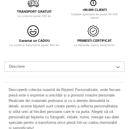
+90.000 CLIENTI
TRANSPORT GRATUIT
Calitate apreciata de peste 90.000
La comenzi peste 200 lei.
clienti!
Garantat un CADOU
PRIMESTI CERTIFICAT
La comenzi SaraTremo peste 300 lei!
La bijuteriile marca SaraTremo.
Descriere
Descoperiți colecția noastră de Bijuterii Personalizate, unde fiecare
piesă este o expresie a unicității și a poveștii voastre personale.
Realizate din materiale prețioase și cu o atenție deosebită la
detalii, aceste bijuterii sunt create pentru a reflecta personalitatea
și stilul unic al fiecărei persoane care le va purta. Alegeți să vă
personalizați bijuteria cu fotografii, inițiale, nume, mesaje sau date
speciale pentru a transforma orice piesă într-un cadou memorabil
și semnificativ!