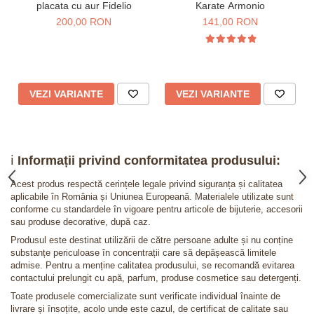
placata cu aur Fidelio
Karate Armonio
200,00 RON
141,00 RON
VEZI VARIANTE
VEZI VARIANTE
ℹ️
Informații privind conformitatea produsului:
Acest produs respectă cerințele legale privind siguranța și calitatea
aplicabile în România și Uniunea Europeană. Materialele utilizate sunt
conforme cu standardele în vigoare pentru articole de bijuterie, accesorii
sau produse decorative, după caz.
Produsul este destinat utilizării de către persoane adulte și nu conține
substanțe periculoase în concentrații care să depășească limitele
admise. Pentru a menține calitatea produsului, se recomandă evitarea
contactului prelungit cu apă, parfum, produse cosmetice sau detergenți.
Toate produsele comercializate sunt verificate individual înainte de
livrare și însoțite, acolo unde este cazul, de certificat de calitate sau