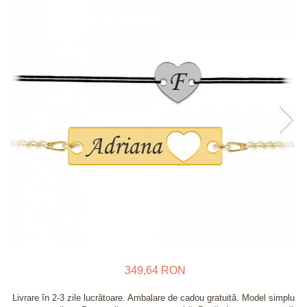
Verighete
Bijuterii pentru barbati
Inele
Lanturi
Bratari
Talismane
Verighete
Bijuterii din argint placate cu aur
24K
349,64 RON
Livrare în 2-3 zile lucrătoare. Ambalare de cadou gratuită. Model simplu