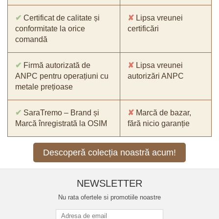
✔
Certificat de calitate și
✘
Lipsa vreunei
conformitate la orice
certificări
comandă
✔
Firmă autorizată de
✘
Lipsa vreunei
ANPC pentru operațiuni cu
autorizări ANPC
metale prețioase
✔
SaraTremo – Brand și
✘
Marcă de bazar,
Marcă înregistrată la OSIM
fără nicio garanție
Descoperă colecția noastră acum!
NEWSLETTER
Nu rata ofertele si promotiile noastre