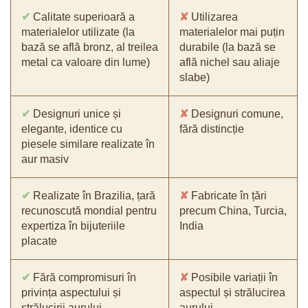
✔
Calitate superioară a
✘
Utilizarea
materialelor utilizate (la
materialelor mai puțin
bază se află bronz, al treilea
durabile (la bază se
metal ca valoare din lume)
află nichel sau aliaje
slabe)
✔
Designuri unice și
✘
Designuri comune,
elegante, identice cu
fără distincție
piesele similare realizate în
aur masiv
✔
Realizate în Brazilia, țară
✘
Fabricate în țări
recunoscută mondial pentru
precum China, Turcia,
expertiza în bijuteriile
India
placate
✔
Fără compromisuri în
✘
Posibile variații în
privința aspectului și
aspectul și strălucirea
strălucirii aurului
aurului