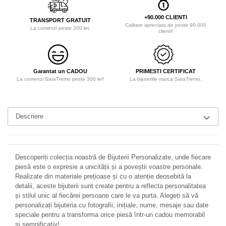
+90.000 CLIENTI
TRANSPORT GRATUIT
Calitate apreciata de peste 90.000
La comenzi peste 200 lei.
clienti!
Garantat un CADOU
PRIMESTI CERTIFICAT
La comenzi SaraTremo peste 300 lei!
La bijuteriile marca SaraTremo.
Descriere
Descoperiți colecția noastră de Bijuterii Personalizate, unde fiecare
piesă este o expresie a unicității și a poveștii voastre personale.
Realizate din materiale prețioase și cu o atenție deosebită la
detalii, aceste bijuterii sunt create pentru a reflecta personalitatea
și stilul unic al fiecărei persoane care le va purta. Alegeți să vă
personalizați bijuteria cu fotografii, inițiale, nume, mesaje sau date
speciale pentru a transforma orice piesă într-un cadou memorabil
și semnificativ!