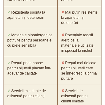
✔
Rezistență sporită la
✘
Mai puțin rezistente
zgârieturi și deteriorări
la zgârieturi și
deteriorări
✔
Materiale hipoalergenice,
✘
Potențiale reacții
potrivite pentru persoanele
alergice la
cu piele sensibilă
materialele utilizate,
în special la nichel
✔
Prețuri prietenoase
✘
Prețuri mai ridicate
pentru bijuterii placate într-
pentru bijuterii care
adevăr de calitate
se înnegresc la prima
purtare
✔
Servicii excelente de
✘
Servicii de
asistență pentru clienți
asistență pentru
clienți limitate