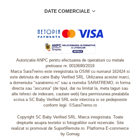
DATE COMERCIALE
Autorizatie ANPC pentru efectuarea de operatiuni cu metale
pretioase nr. 0010690/2019
Marca SaraTremo este inregistrata la OSIM cu numarul 162424 si
este detinuta de catre Baby Verified SRL. Utilizarea acestei marci,
a domeniului "saratremo.ro" sau a numelui SARATREMO, in forma
directa sau "ascunsa" (de tipul, dar nu limitat la, meta taguri sau
alte tehnici de indexare, cautare web) fara permisiunea prealabila
scrisa a SC Baby Verified SRL este interzisa si se pedepseste
conform legii. ©SaraTremo.ro
Copyright SC Baby Verified SRL. Marca inregistrata. Toate
drepturile asupra textelor si fotografiilor sunt rezervate. Site
realizat si promovat de SuportRemote.ro.
Platforma E-commerce
by Gomag