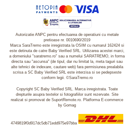
Autorizatie ANPC pentru efectuarea de operatiuni cu metale
pretioase nr. 0010690/2019
Marca SaraTremo este inregistrata la OSIM cu numarul 162424 si
este detinuta de catre Baby Verified SRL. Utilizarea acestei marci,
a domeniului "saratremo.ro" sau a numelui SARATREMO, in forma
directa sau "ascunsa" (de tipul, dar nu limitat la, meta taguri sau
alte tehnici de indexare, cautare web) fara permisiunea prealabila
scrisa a SC Baby Verified SRL este interzisa si se pedepseste
conform legii. ©SaraTremo.ro
Copyright SC Baby Verified SRL. Marca inregistrata. Toate
drepturile asupra textelor si fotografiilor sunt rezervate. Site
realizat si promovat de SuportRemote.ro.
Platforma E-commerce
by Gomag
4749819f0d917dc5db71edd975e97bba
Livrare oriunde in Europa in 2 zile prin DHL Express