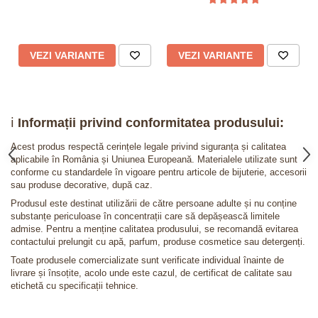
VEZI VARIANTE
VEZI VARIANTE
ℹ️
Informații privind conformitatea produsului:
Acest produs respectă cerințele legale privind siguranța și calitatea
aplicabile în România și Uniunea Europeană. Materialele utilizate sunt
conforme cu standardele în vigoare pentru articole de bijuterie, accesorii
sau produse decorative, după caz.
Produsul este destinat utilizării de către persoane adulte și nu conține
substanțe periculoase în concentrații care să depășească limitele
admise. Pentru a menține calitatea produsului, se recomandă evitarea
contactului prelungit cu apă, parfum, produse cosmetice sau detergenți.
Toate produsele comercializate sunt verificate individual înainte de
livrare și însoțite, acolo unde este cazul, de certificat de calitate sau
etichetă cu specificații tehnice.