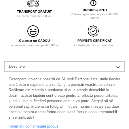
+90.000 CLIENTI
TRANSPORT GRATUIT
Calitate apreciata de peste 90.000
La comenzi peste 200 lei.
clienti!
Garantat un CADOU
PRIMESTI CERTIFICAT
La comenzi SaraTremo peste 300 lei!
La bijuteriile marca SaraTremo.
Descriere
Descoperiți colecția noastră de Bijuterii Personalizate, unde fiecare
piesă este o expresie a unicității și a poveștii voastre personale.
Realizate din materiale prețioase și cu o atenție deosebită la
detalii, aceste bijuterii sunt create pentru a reflecta personalitatea
și stilul unic al fiecărei persoane care le va purta. Alegeți să vă
personalizați bijuteria cu fotografii, inițiale, nume, mesaje sau date
speciale pentru a transforma orice piesă într-un cadou memorabil
și semnificativ!
Informatii conformitate produs