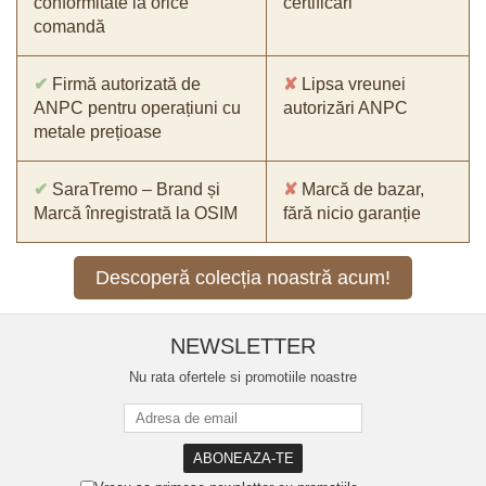
conformitate la orice
certificări
comandă
✔
Firmă autorizată de
✘
Lipsa vreunei
ANPC pentru operațiuni cu
autorizări ANPC
metale prețioase
✔
SaraTremo – Brand și
✘
Marcă de bazar,
Marcă înregistrată la OSIM
fără nicio garanție
Descoperă colecția noastră acum!
NEWSLETTER
Nu rata ofertele si promotiile noastre