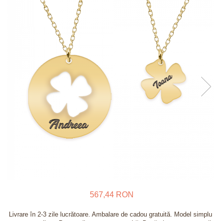
Verighete
Bijuterii pentru barbati
Inele
Lanturi
Bratari
Talismane
Verighete
Bijuterii din argint placate cu aur
24K
567,44 RON
Livrare în 2-3 zile lucrătoare. Ambalare de cadou gratuită. Model simplu