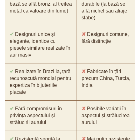
bază se află bronz, al treilea
durabile (la bază se
metal ca valoare din lume)
află nichel sau aliaje
slabe)
✔
Designuri unice și
✘
Designuri comune,
elegante, identice cu
fără distincție
piesele similare realizate în
aur masiv
✔
Realizate în Brazilia, țară
✘
Fabricate în țări
recunoscută mondial pentru
precum China, Turcia,
expertiza în bijuteriile
India
placate
✔
Fără compromisuri în
✘
Posibile variații în
privința aspectului și
aspectul și strălucirea
strălucirii aurului
aurului
✔
Rezistență sporită la
✘
Mai puțin rezistente