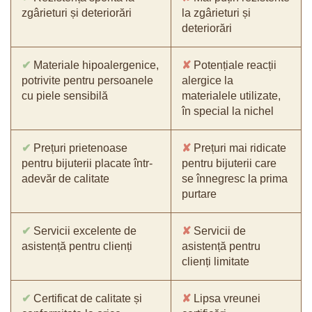
zgârieturi și deteriorări
la zgârieturi și
deteriorări
✔
Materiale hipoalergenice,
✘
Potențiale reacții
potrivite pentru persoanele
alergice la
cu piele sensibilă
materialele utilizate,
în special la nichel
✔
Prețuri prietenoase
✘
Prețuri mai ridicate
pentru bijuterii placate într-
pentru bijuterii care
adevăr de calitate
se înnegresc la prima
purtare
✔
Servicii excelente de
✘
Servicii de
asistență pentru clienți
asistență pentru
clienți limitate
✔
Certificat de calitate și
✘
Lipsa vreunei