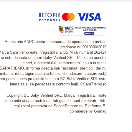
Autorizatie ANPC pentru efectuarea de operatiuni cu metale
pretioase nr. 0010690/2019
Marca SaraTremo este inregistrata la OSIM cu numarul 162424
si este detinuta de catre Baby Verified SRL. Utilizarea acestei
marci, a domeniului "saratremo.ro" sau a numelui
SARATREMO, in forma directa sau "ascunsa" (de tipul, dar nu
imitat la, meta taguri sau alte tehnici de indexare, cautare web)
fara permisiunea prealabila scrisa a SC Baby Verified SRL este
interzisa si se pedepseste conform legii. ©SaraTremo.ro
Copyright SC Baby Verified SRL. Marca inregistrata. Toate
drepturile asupra textelor si fotografiilor sunt rezervate. Site
realizat si promovat de SuportRemote.ro.
Platforma E-
commerce by Gomag