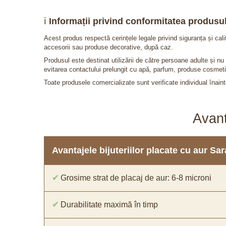
ℹ️
Informații privind conformitatea produsul
Acest produs respectă cerințele legale privind siguranța și cal
accesorii sau produse decorative, după caz.
Produsul este destinat utilizării de către persoane adulte și 
evitarea contactului prelungit cu apă, parfum, produse cosmeti
Toate produsele comercializate sunt verificate individual înainte
Avant
Avantajele bijuteriilor placate cu aur S
✔
Grosime strat de placaj de aur: 6-8 microni
✔
Durabilitate maximă în timp