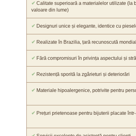
✔
Calitate superioară a materialelor utilizate (la 
valoare din lume)
✔
Designuri unice și elegante, identice cu piesel
✔
Realizate în Brazilia, țară recunoscută mondial 
✔
Fără compromisuri în privința aspectului și străl
✔
Rezistență sporită la zgârieturi și deteriorări
✔
Materiale hipoalergenice, potrivite pentru pers
✔
Prețuri prietenoase pentru bijuterii placate într
✔
Servicii excelente de asistență pentru clienți