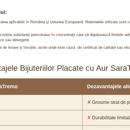
ui:
itatea aplicabile în România și Uniunea Europeană. Materialele utilizate sunt c
nu conține substanțe periculoase în concentrații care să depășească limitele 
ce sau detergenți.
 de livrare și însoțite, acolo unde este cazul, de certificat de calitate sau eti
ajele Bijuteriilor Placate cu Aur Sar
araTremo
Dezavantajele alto
✘
Grosime strat de pl
✘
Durabilitate limitat