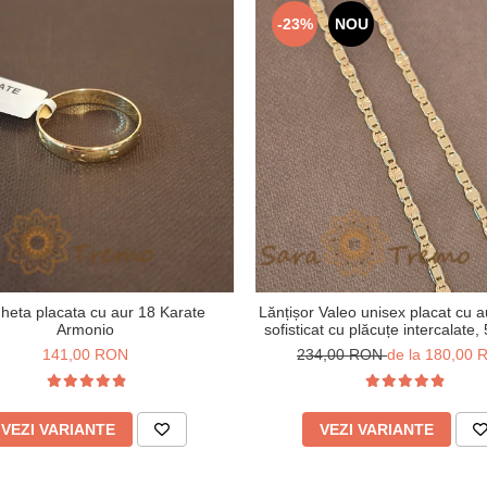
-23%
NOU
gheta placata cu aur 18 Karate
Lănțișor Valeo unisex placat cu a
Armonio
sofisticat cu plăcuțe intercalate,
cm
141,00 RON
234,00 RON
de la 180,00
VEZI VARIANTE
VEZI VARIANTE