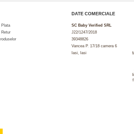
DATE COMERCIALE
 Plata
SC Baby Verified SRL
e Retur
J22/1247/2018
roduselor
39348826
Vancea P. 17/18 camera 6
Iasi, Iasi
l