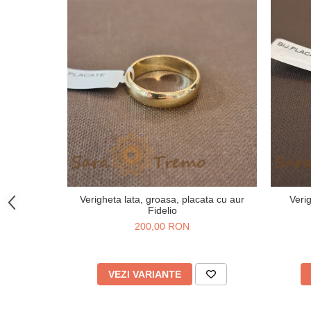
Verigheta lata, groasa, placata cu aur
Veri
Fidelio
200,00 RON
VEZI VARIANTE