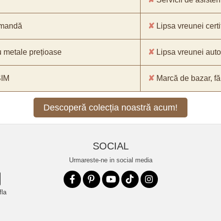
comandă
✘
Lipsa vreunei certif
 metale prețioase
✘
Lipsa vreunei aut
SIM
✘
Marcă de bazar, făr
Descoperă colecția noastră acum!
SOCIAL
Urmareste-ne in social media
fla