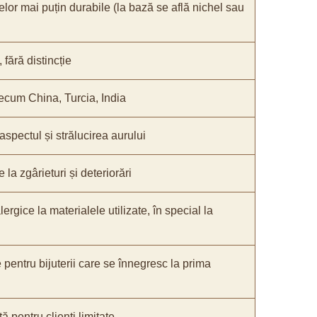
elor mai puțin durabile (la bază se află nichel sau
fără distincție
recum China, Turcia, India
 aspectul și strălucirea aurului
 la zgârieturi și deteriorări
lergice la materialele utilizate, în special la
e pentru bijuterii care se înnegresc la prima
ă pentru clienți limitate