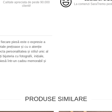
Calitate apreciata de peste 90.000
La comenzi SaraTremo peste
clienti!
 fiecare piesă este o expresie a
riale prețioase și cu o atenție
ecta personalitatea și stilul unic al
bijuteria cu fotografii, inițiale,
iesă într-un cadou memorabil și
PRODUSE SIMILARE