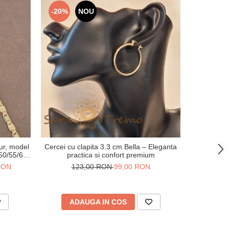
-20%
NOU
-41%
ur, model
Cercei cu clapita 3.3 cm Bella – Eleganta
Verighet
 50/55/60
practica si confort premium
gravuri
 RON
123,00 RON
99,00 RON
20
ADAUGA IN COS
V