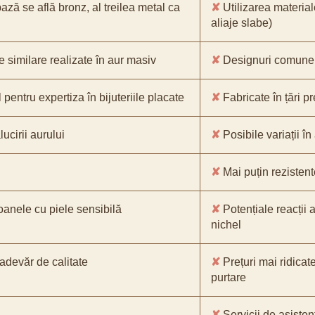
bază se află bronz, al treilea metal ca
✘
Utilizarea material
aliaje slabe)
e similare realizate în aur masiv
✘
Designuri comune, 
pentru expertiza în bijuteriile placate
✘
Fabricate în țări p
ucirii aurului
✘
Posibile variații în
✘
Mai puțin rezistente
oanele cu piele sensibilă
✘
Potențiale reacții a
nichel
-adevăr de calitate
✘
Prețuri mai ridicat
purtare
✘
Servicii de asistenț