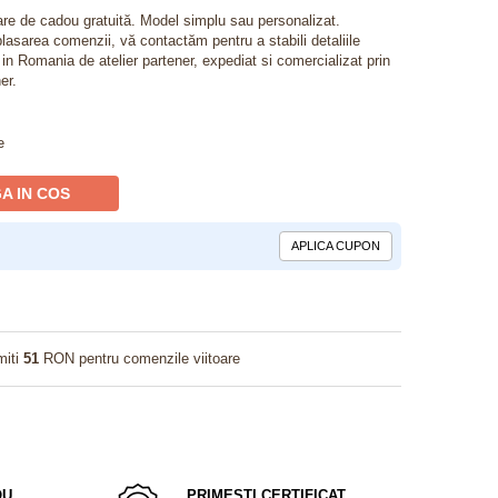
lare de cadou gratuită. Model simplu sau personalizat.
lasarea comenzii, vă contactăm pentru a stabili detaliile
t in Romania de atelier partener, expediat si comercializat prin
er.
e
A IN COS
APLICA CUPON
miti
51
RON pentru comenzile viitoare
OU
PRIMESTI CERTIFICAT