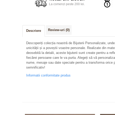
La comenzi peste 200 lei.
Review-uri
(0)
Descriere
Descoperiți colecția noastră de Bijuterii Personalizate, unde
unicității și a poveștii voastre personale. Realizate din mate
deosebită la detalii, aceste bijuterii sunt create pentru a refl
fiecărei persoane care le va purta. Alegeți să vă personalizați 
nume, mesaje sau date speciale pentru a transforma orice p
semnificativ!
Informatii conformitate produs