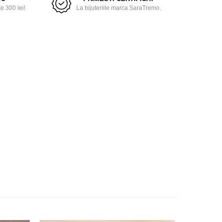
 300 lei!
La bijuteriile marca SaraTremo.