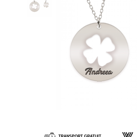
Verighete
Bijuterii pentru barbati
Inele
Lanturi
Bratari
Talismane
Verighete
Bijuterii din argint placate cu aur
24K
Distribuie
pe
Facebook
TRANSPORT GRATUIT