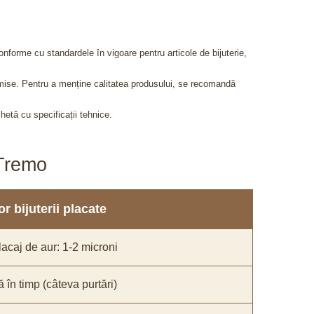
onforme cu standardele în vigoare pentru articole de bijuterie,
admise. Pentru a menține calitatea produsului, se recomandă
chetă cu specificații tehnice.
aTremo
r bijuterii placate
acaj de aur: 1-2 microni
ă în timp (câteva purtări)