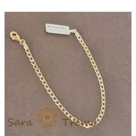
Verighete
Bijuterii pentru barbati
Inele
Lanturi
Bratari
Talismane
Verighete
Bijuterii din argint placate cu aur
24K