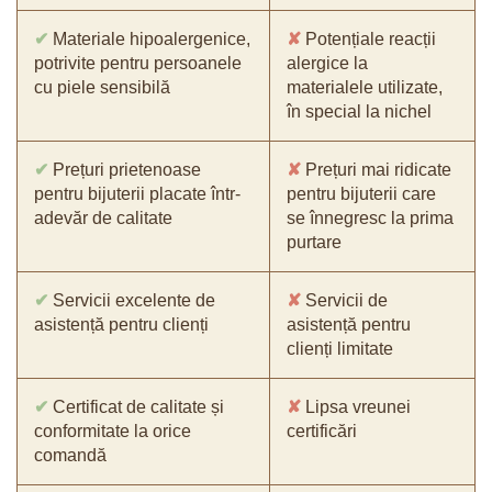
✔
Materiale hipoalergenice,
✘
Potențiale reacții
potrivite pentru persoanele
alergice la
cu piele sensibilă
materialele utilizate,
în special la nichel
✔
Prețuri prietenoase
✘
Prețuri mai ridicate
pentru bijuterii placate într-
pentru bijuterii care
adevăr de calitate
se înnegresc la prima
purtare
✔
Servicii excelente de
✘
Servicii de
asistență pentru clienți
asistență pentru
clienți limitate
✔
Certificat de calitate și
✘
Lipsa vreunei
conformitate la orice
certificări
comandă