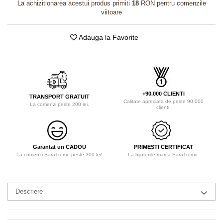
La achizitionarea acestui produs primiti
18
RON pentru comenzile
viitoare
Adauga la Favorite
+90.000 CLIENTI
TRANSPORT GRATUIT
Calitate apreciata de peste 90.000
La comenzi peste 200 lei.
clienti!
Garantat un CADOU
PRIMESTI CERTIFICAT
La comenzi SaraTremo peste 300 lei!
La bijuteriile marca SaraTremo.
Descriere