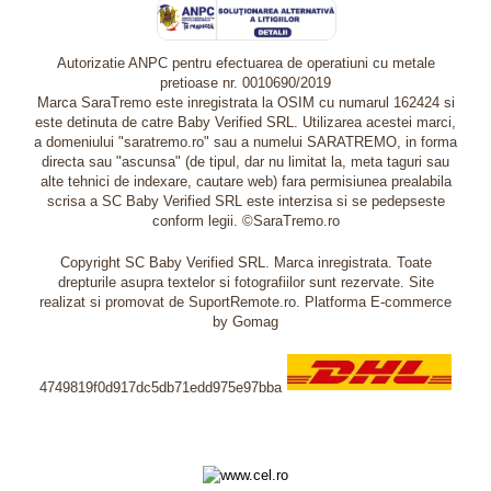
Autorizatie ANPC pentru efectuarea de operatiuni cu metale
pretioase nr. 0010690/2019
Marca SaraTremo este inregistrata la OSIM cu numarul 162424 si
este detinuta de catre Baby Verified SRL. Utilizarea acestei marci,
a domeniului "saratremo.ro" sau a numelui SARATREMO, in forma
directa sau "ascunsa" (de tipul, dar nu limitat la, meta taguri sau
alte tehnici de indexare, cautare web) fara permisiunea prealabila
scrisa a SC Baby Verified SRL este interzisa si se pedepseste
conform legii. ©SaraTremo.ro
Copyright SC Baby Verified SRL. Marca inregistrata. Toate
drepturile asupra textelor si fotografiilor sunt rezervate. Site
realizat si promovat de SuportRemote.ro.
Platforma E-commerce
by Gomag
4749819f0d917dc5db71edd975e97bba
Livrare oriunde in Europa in 2 zile prin DHL Express