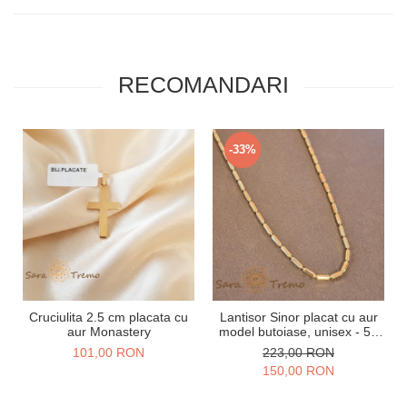
RECOMANDARI
-33%
Cruciulita 2.5 cm placata cu
Lantisor Sinor placat cu aur
aur Monastery
model butoiase, unisex - 50
cm
101,00 RON
223,00 RON
150,00 RON