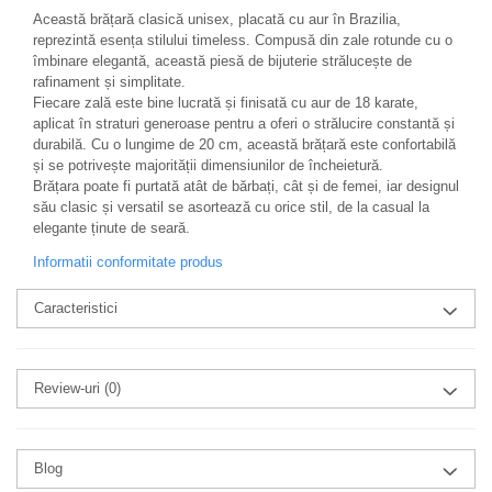
Această brățară clasică unisex, placată cu aur în Brazilia,
reprezintă esența stilului timeless. Compusă din zale rotunde cu o
îmbinare elegantă, această piesă de bijuterie strălucește de
rafinament și simplitate.
Fiecare zală este bine lucrată și finisată cu aur de 18 karate,
aplicat în straturi generoase pentru a oferi o strălucire constantă și
durabilă. Cu o lungime de 20 cm, această brățară este confortabilă
și se potrivește majorității dimensiunilor de încheietură.
Brățara poate fi purtată atât de bărbați, cât și de femei, iar designul
său clasic și versatil se asortează cu orice stil, de la casual la
elegante ținute de seară.
Informatii conformitate produs
Caracteristici
Review-uri
(0)
Blog