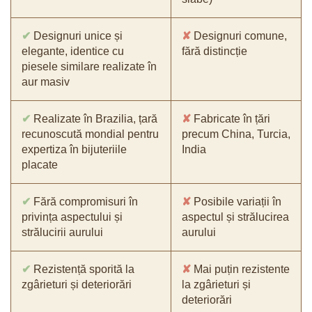
✔
Designuri unice și
✘
Designuri comune,
elegante, identice cu
fără distincție
piesele similare realizate în
aur masiv
✔
Realizate în Brazilia, țară
✘
Fabricate în țări
recunoscută mondial pentru
precum China, Turcia,
expertiza în bijuteriile
India
placate
✔
Fără compromisuri în
✘
Posibile variații în
privința aspectului și
aspectul și strălucirea
strălucirii aurului
aurului
✔
Rezistență sporită la
✘
Mai puțin rezistente
zgârieturi și deteriorări
la zgârieturi și
deteriorări