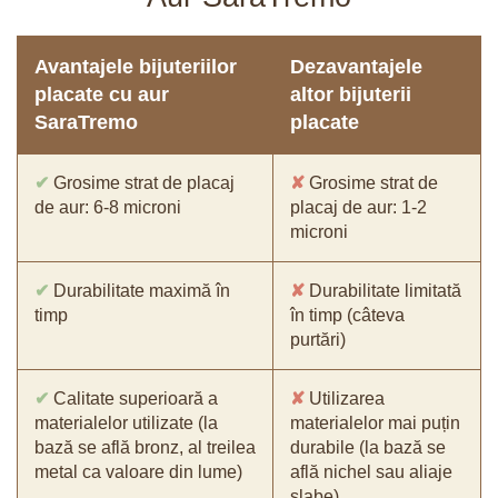
Avantajele bijuteriilor
Dezavantajele
placate cu aur
altor bijuterii
SaraTremo
placate
✔
Grosime strat de placaj
✘
Grosime strat de
de aur: 6-8 microni
placaj de aur: 1-2
microni
✔
Durabilitate maximă în
✘
Durabilitate limitată
timp
în timp (câteva
purtări)
✔
Calitate superioară a
✘
Utilizarea
materialelor utilizate (la
materialelor mai puțin
bază se află bronz, al treilea
durabile (la bază se
metal ca valoare din lume)
află nichel sau aliaje
slabe)