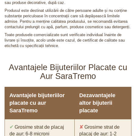
sau produse decorative, după caz.
Produsul este destinat utilizării de către persoane adulte și nu conține
substanțe periculoase în concentrații care să depășească limitele
admise. Pentru a menține calitatea produsului, se recomandă evitarea
contactului prelungit cu apă, parfum, produse cosmetice sau detergenți.
Toate produsele comercializate sunt verificate individual înainte de
livrare și însoțite, acolo unde este cazul, de certificat de calitate sau
etichetă cu specificații tehnice.
Avantajele Bijuteriilor Placate cu
Aur SaraTremo
Avantajele bijuteriilor
Dezavantajele
placate cu aur
altor bijuterii
SaraTremo
placate
✔
Grosime strat de placaj
✘
Grosime strat de
de aur: 6-8 microni
placaj de aur: 1-2