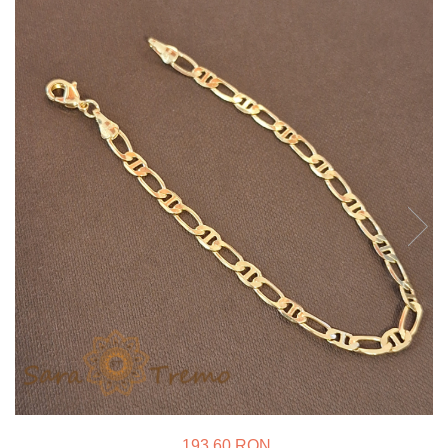
Verighete
Bijuterii pentru barbati
Inele
Lanturi
Bratari
Talismane
Verighete
Bijuterii din argint placate cu aur
24K
193,60 RON