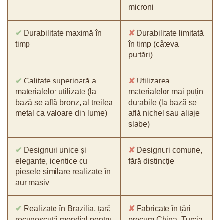
microni
✔
Durabilitate maximă în
✘
Durabilitate limitată
timp
în timp (câteva
purtări)
✔
Calitate superioară a
✘
Utilizarea
materialelor utilizate (la
materialelor mai puțin
bază se află bronz, al treilea
durabile (la bază se
metal ca valoare din lume)
află nichel sau aliaje
slabe)
✔
Designuri unice și
✘
Designuri comune,
elegante, identice cu
fără distincție
piesele similare realizate în
aur masiv
✔
Realizate în Brazilia, țară
✘
Fabricate în țări
recunoscută mondial pentru
precum China, Turcia,