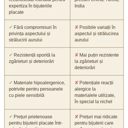
expertiza în bijuteriile
India
placate
✔
Fără compromisuri în
✘
Posibile variații în
privința aspectului și
aspectul și strălucirea
strălucirii aurului
aurului
✔
Rezistență sporită la
✘
Mai puțin rezistente
zgârieturi și deteriorări
la zgârieturi și
deteriorări
✔
Materiale hipoalergenice,
✘
Potențiale reacții
potrivite pentru persoanele
alergice la
cu piele sensibilă
materialele utilizate,
în special la nichel
✔
Prețuri prietenoase
✘
Prețuri mai ridicate
pentru bijuterii placate într-
pentru bijuterii care