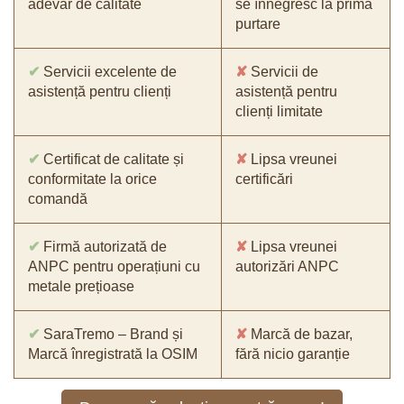
adevăr de calitate
se înnegresc la prima
purtare
✔
Servicii excelente de
✘
Servicii de
asistență pentru clienți
asistență pentru
clienți limitate
✔
Certificat de calitate și
✘
Lipsa vreunei
conformitate la orice
certificări
comandă
✔
Firmă autorizată de
✘
Lipsa vreunei
ANPC pentru operațiuni cu
autorizări ANPC
metale prețioase
✔
SaraTremo – Brand și
✘
Marcă de bazar,
Marcă înregistrată la OSIM
fără nicio garanție