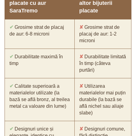
placate cu aur
altor bijuterii
SaraTremo
placate
✔
Grosime strat de placaj
✘
Grosime strat de
de aur: 6-8 microni
placaj de aur: 1-2
microni
✔
Durabilitate maximă în
✘
Durabilitate limitată
timp
în timp (câteva
purtări)
✔
Calitate superioară a
✘
Utilizarea
materialelor utilizate (la
materialelor mai puțin
bază se află bronz, al treilea
durabile (la bază se
metal ca valoare din lume)
află nichel sau aliaje
slabe)
✔
Designuri unice și
✘
Designuri comune,
elegante, identice cu
fără distincție