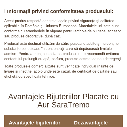
ℹ️
Informații privind conformitatea produsului:
Acest produs respectă cerințele legale privind siguranța și calitatea
aplicabile în România și Uniunea Europeană. Materialele utilizate sunt
conforme cu standardele în vigoare pentru articole de bijuterie, accesorii
sau produse decorative, după caz.
Produsul este destinat utilizării de către persoane adulte și nu conține
substanțe periculoase în concentrații care să depășească limitele
admise. Pentru a menține calitatea produsului, se recomandă evitarea
contactului prelungit cu apă, parfum, produse cosmetice sau detergenți.
Toate produsele comercializate sunt verificate individual înainte de
livrare și însoțite, acolo unde este cazul, de certificat de calitate sau
etichetă cu specificații tehnice.
Avantajele Bijuteriilor Placate cu
Aur SaraTremo
Avantajele bijuteriilor
Dezavantajele