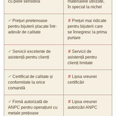
cu piele sensibilă
materialele utilizate,
în special la nichel
✔
Prețuri prietenoase
✘
Prețuri mai ridicate
pentru bijuterii placate într-
pentru bijuterii care
adevăr de calitate
se înnegresc la prima
purtare
✔
Servicii excelente de
✘
Servicii de
asistență pentru clienți
asistență pentru
clienți limitate
✔
Certificat de calitate și
✘
Lipsa vreunei
conformitate la orice
certificări
comandă
✔
Firmă autorizată de
✘
Lipsa vreunei
ANPC pentru operațiuni cu
autorizări ANPC
metale prețioase