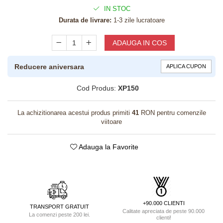
IN STOC
Durata de livrare:
1-3 zile lucratoare
ADAUGA IN COS
Reducere aniversara
APLICA CUPON
Cod Produs:
XP150
La achizitionarea acestui produs primiti
41
RON pentru comenzile
viitoare
Adauga la Favorite
+90.000 CLIENTI
TRANSPORT GRATUIT
Calitate apreciata de peste 90.000
La comenzi peste 200 lei.
clienti!