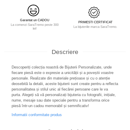
Garantat un CADOU
PRIMESTI CERTIFICAT
La comenzi SaraTremo peste 300
La bijuteriile marca SaraTremo.
lei!
Descriere
Descoperiți colecția noastră de Bijuterii Personalizate, unde
fiecare piesă este o expresie a unicității și a poveștii voastre
personale. Realizate din materiale prețioase și cu o atenție
deosebită la detalii, aceste bijuterii sunt create pentru a reflecta
personalitatea și stilul unic al fiecărei persoane care le va
purta. Alegeți să vă personalizați bijuteria cu fotografii, inițiale,
nume, mesaje sau date speciale pentru a transforma orice
piesă într-un cadou memorabil și semnificativ!
Informatii conformitate produs