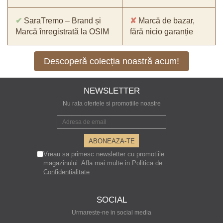
✔
SaraTremo – Brand și
✘
Marcă de bazar,
Marcă înregistrată la OSIM
fără nicio garanție
Descoperă colecția noastră acum!
NEWSLETTER
Nu rata ofertele si promotiile noastre
Vreau sa primesc newsletter cu promotiile
magazinului. Afla mai multe in
Politica de
Confidentialitate
SOCIAL
Urmareste-ne in social media