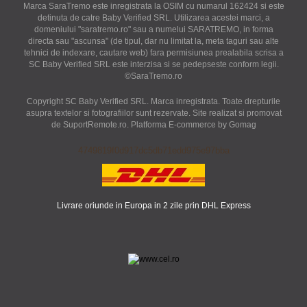
Marca SaraTremo este inregistrata la OSIM cu numarul 162424 si este
detinuta de catre Baby Verified SRL. Utilizarea acestei marci, a
domeniului "saratremo.ro" sau a numelui SARATREMO, in forma
directa sau "ascunsa" (de tipul, dar nu limitat la, meta taguri sau alte
tehnici de indexare, cautare web) fara permisiunea prealabila scrisa a
SC Baby Verified SRL este interzisa si se pedepseste conform legii.
©SaraTremo.ro
Copyright SC Baby Verified SRL. Marca inregistrata. Toate drepturile
asupra textelor si fotografiilor sunt rezervate. Site realizat si promovat
de SuportRemote.ro.
Platforma E-commerce by Gomag
4749819f0d917dc5db71edd975e97bba
Livrare oriunde in Europa in 2 zile prin DHL Express