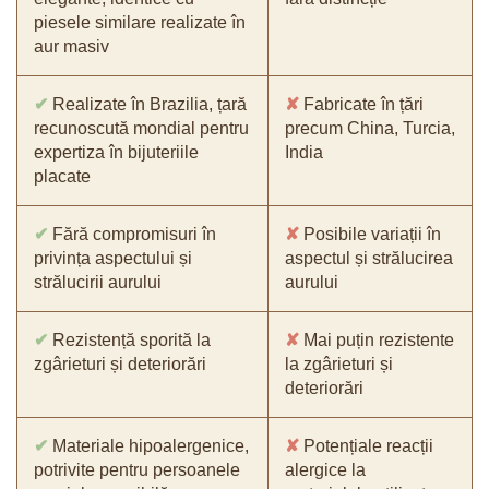
piesele similare realizate în
aur masiv
✔
Realizate în Brazilia, țară
✘
Fabricate în țări
recunoscută mondial pentru
precum China, Turcia,
expertiza în bijuteriile
India
placate
✔
Fără compromisuri în
✘
Posibile variații în
privința aspectului și
aspectul și strălucirea
strălucirii aurului
aurului
✔
Rezistență sporită la
✘
Mai puțin rezistente
zgârieturi și deteriorări
la zgârieturi și
deteriorări
✔
Materiale hipoalergenice,
✘
Potențiale reacții
potrivite pentru persoanele
alergice la