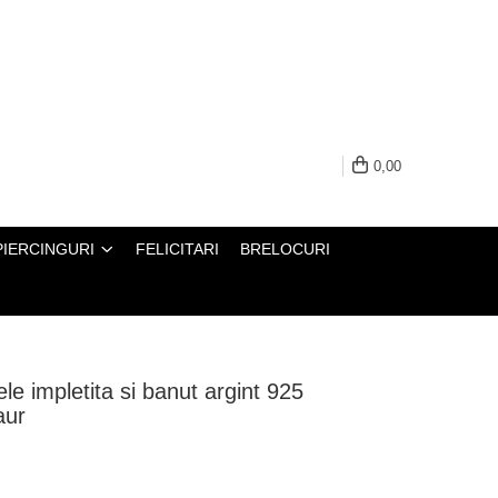
0,00
PIERCINGURI
FELICITARI
BRELOCURI
le impletita si banut argint 925
aur