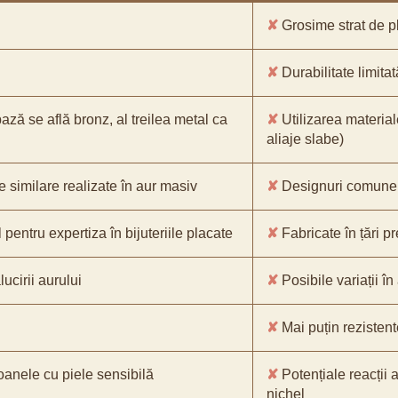
✘
Grosime strat de pl
✘
Durabilitate limitat
bază se află bronz, al treilea metal ca
✘
Utilizarea material
aliaje slabe)
e similare realizate în aur masiv
✘
Designuri comune, 
pentru expertiza în bijuteriile placate
✘
Fabricate în țări p
ucirii aurului
✘
Posibile variații în
✘
Mai puțin rezistente
oanele cu piele sensibilă
✘
Potențiale reacții a
nichel