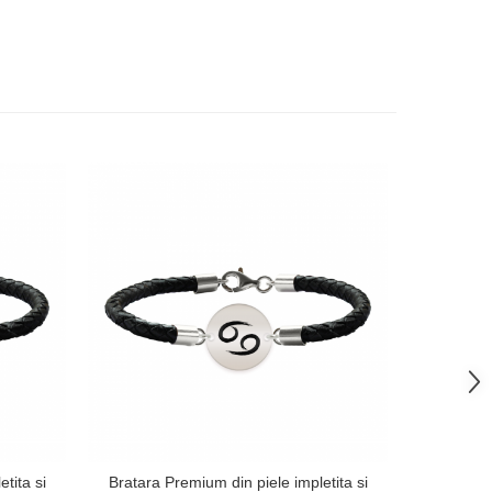
tita si
Bratara Premium din piele impletita si
Bratara P