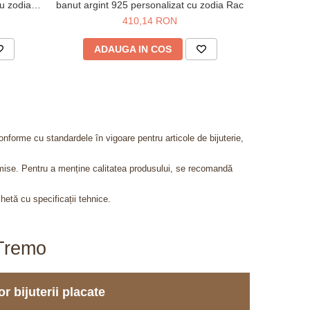
u zodia
banut argint 925 personalizat cu zodia Rac
banut argin
410,14 RON
ADAUGA IN COS
AD
onforme cu standardele în vigoare pentru articole de bijuterie,
admise. Pentru a menține calitatea produsului, se recomandă
chetă cu specificații tehnice.
aTremo
r bijuterii placate