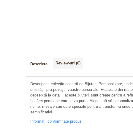
Distribuie
pe
Facebook
Review-uri
(0)
Descriere
Descoperiți colecția noastră de Bijuterii Personalizate, unde
unicității și a poveștii voastre personale. Realizate din mate
deosebită la detalii, aceste bijuterii sunt create pentru a refl
fiecărei persoane care le va purta. Alegeți să vă personalizați 
nume, mesaje sau date speciale pentru a transforma orice p
semnificativ!
Informatii conformitate produs