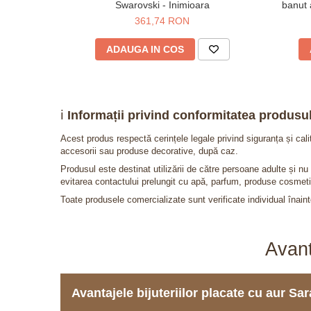
Swarovski - Inimioara
banut 
361,74 RON
ADAUGA IN COS
ℹ️
Informații privind conformitatea produsul
Acest produs respectă cerințele legale privind siguranța și cal
accesorii sau produse decorative, după caz.
Produsul este destinat utilizării de către persoane adulte și 
evitarea contactului prelungit cu apă, parfum, produse cosmeti
Toate produsele comercializate sunt verificate individual înainte
Avant
Avantajele bijuteriilor placate cu aur S