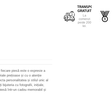
TRANSPORT
GRATUIT
La
comenzi
peste 200
lei.
 fiecare piesă este o expresie a
riale prețioase și cu o atenție
ecta personalitatea și stilul unic al
bijuteria cu fotografii, inițiale,
iesă într-un cadou memorabil și