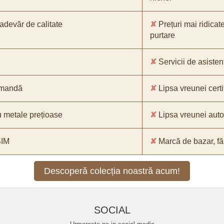
-adevăr de calitate
✘
Prețuri mai ridicat
purtare
✘
Servicii de asistenț
comandă
✘
Lipsa vreunei certif
 metale prețioase
✘
Lipsa vreunei aut
SIM
✘
Marcă de bazar, făr
Descoperă colecția noastră acum!
SOCIAL