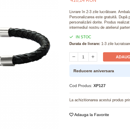
410,14 RON
Livrare în 2-3 zile lucrătoare. Amba
Personalizarea este gratuită. După p
personalizării dorite. Produs realiza
intermediul nostru de atelierul parten
IN STOC
Durata de livrare:
1-3 zile lucratoar
ADAUG
Reducere aniversara
Cod Produs:
XP127
La achizitionarea acestui produs pri
Adauga la Favorite