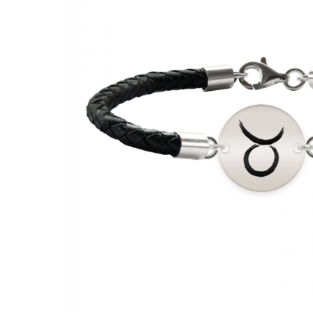
Verighete
Bijuterii pentru barbati
Inele
Lanturi
Bratari
Talismane
Verighete
Bijuterii din argint placate cu aur
24K