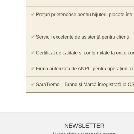
✔
Prețuri prietenoase pentru bijuterii placate într
✔
Servicii excelente de asistență pentru clienți
✔
Certificat de calitate și conformitate la orice 
✔
Firmă autorizată de ANPC pentru operațiuni cu
✔
SaraTremo – Brand și Marcă înregistrată la O
NEWSLETTER