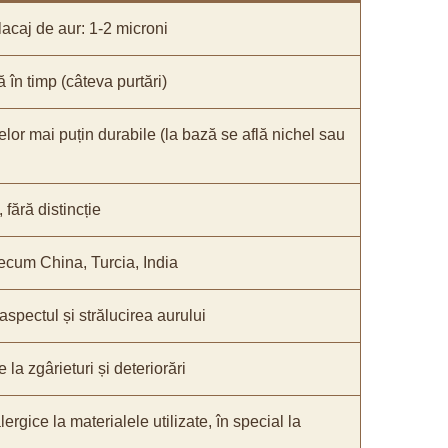
acaj de aur: 1-2 microni
ă în timp (câteva purtări)
elor mai puțin durabile (la bază se află nichel sau
fără distincție
recum China, Turcia, India
 aspectul și strălucirea aurului
 la zgârieturi și deteriorări
lergice la materialele utilizate, în special la