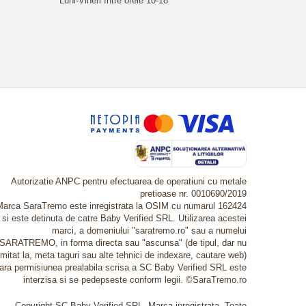
Luni-Vineri între orele 10-18
Autorizatie ANPC pentru efectuarea de operatiuni cu metale
pretioase nr. 0010690/2019
Marca SaraTremo este inregistrata la OSIM cu numarul 162424
si este detinuta de catre Baby Verified SRL. Utilizarea acestei
marci, a domeniului "saratremo.ro" sau a numelui
SARATREMO, in forma directa sau "ascunsa" (de tipul, dar nu
imitat la, meta taguri sau alte tehnici de indexare, cautare web)
fara permisiunea prealabila scrisa a SC Baby Verified SRL este
interzisa si se pedepseste conform legii. ©SaraTremo.ro
Copyright SC Baby Verified SRL. Marca inregistrata. Toate