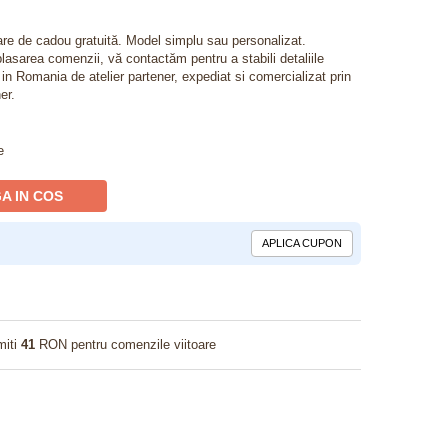
lare de cadou gratuită. Model simplu sau personalizat.
lasarea comenzii, vă contactăm pentru a stabili detaliile
t in Romania de atelier partener, expediat si comercializat prin
er.
e
A IN COS
APLICA CUPON
miti
41
RON pentru comenzile viitoare