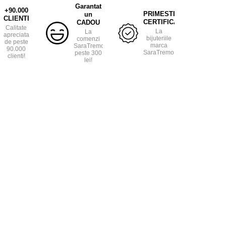
Garantat
+90.000
PRIMESTI
un
CLIENTI
CERTIFICAT
CADOU
Calitate
La
La
apreciata
bijuteriile
comenzi
de peste
marca
SaraTremo
90.000
SaraTremo.
peste 300
clienti!
lei!