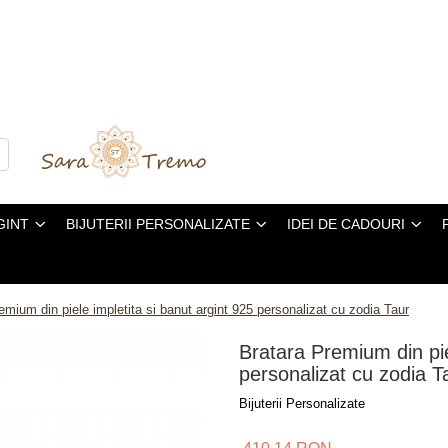
GINT
BIJUTERII PERSONALIZATE
IDEI DE CADOURI
emium din piele impletita si banut argint 925 personalizat cu zodia Taur
Bratara Premium din pie
personalizat cu zodia T
Bijuterii Personalizate