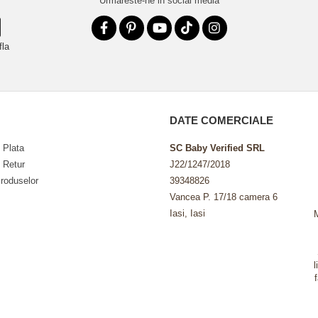
Urmareste-ne in social media
fla
DATE COMERCIALE
 Plata
SC Baby Verified SRL
e Retur
J22/1247/2018
roduselor
39348826
Vancea P. 17/18 camera 6
Iasi, Iasi
l