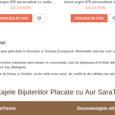
argint 925 personalizat cu zodia
banut argint 925 personalizat c
Berbec
Gemeni
410,14 RON
410,14 RON
ADAUGA IN COS
ADAUGA IN COS
ui:
itatea aplicabile în România și Uniunea Europeană. Materialele utilizate sunt c
nu conține substanțe periculoase în concentrații care să depășească limitele 
ce sau detergenți.
 de livrare și însoțite, acolo unde este cazul, de certificat de calitate sau eti
ajele Bijuteriilor Placate cu Aur Sar
araTremo
Dezavantajele alto