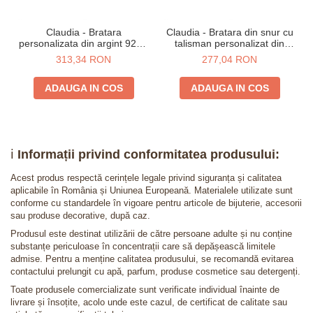
Claudia - Bratara
Claudia - Bratara din snur cu
personalizata din argint 925 -
talisman personalizat din
Inimioara
argint 925 placat cu aur 24K -
313,34 RON
277,04 RON
Inimioara
ADAUGA IN COS
ADAUGA IN COS
ℹ️
Informații privind conformitatea produsului:
Acest produs respectă cerințele legale privind siguranța și calitatea
aplicabile în România și Uniunea Europeană. Materialele utilizate sunt
conforme cu standardele în vigoare pentru articole de bijuterie, accesorii
sau produse decorative, după caz.
Produsul este destinat utilizării de către persoane adulte și nu conține
substanțe periculoase în concentrații care să depășească limitele
admise. Pentru a menține calitatea produsului, se recomandă evitarea
contactului prelungit cu apă, parfum, produse cosmetice sau detergenți.
Toate produsele comercializate sunt verificate individual înainte de
livrare și însoțite, acolo unde este cazul, de certificat de calitate sau