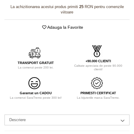
La achizitionarea acestui produs primiti
25
RON pentru comenzile
viitoare
Adauga la Favorite
+90.000 CLIENTI
TRANSPORT GRATUIT
Calitate apreciata de peste 90.000
La comenzi peste 200 lei.
clienti!
Garantat un CADOU
PRIMESTI CERTIFICAT
La comenzi SaraTremo peste 300 lei!
La bijuteriile marca SaraTremo.
Descriere