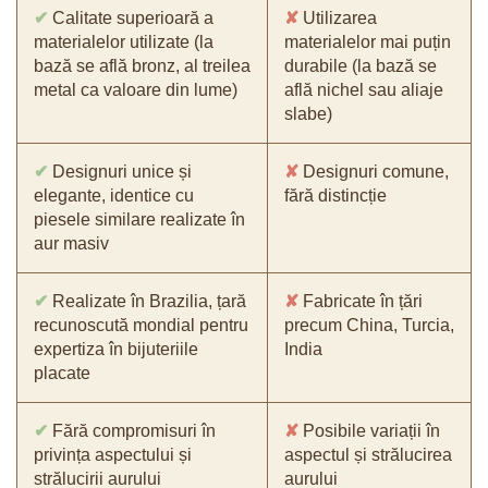
✔
Calitate superioară a
✘
Utilizarea
materialelor utilizate (la
materialelor mai puțin
bază se află bronz, al treilea
durabile (la bază se
metal ca valoare din lume)
află nichel sau aliaje
slabe)
✔
Designuri unice și
✘
Designuri comune,
elegante, identice cu
fără distincție
piesele similare realizate în
aur masiv
✔
Realizate în Brazilia, țară
✘
Fabricate în țări
recunoscută mondial pentru
precum China, Turcia,
expertiza în bijuteriile
India
placate
✔
Fără compromisuri în
✘
Posibile variații în
privința aspectului și
aspectul și strălucirea
strălucirii aurului
aurului