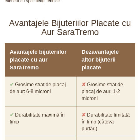
etichetă cu specificații tehnice.
Avantajele Bijuteriilor Placate cu
Aur SaraTremo
Avantajele bijuteriilor
Dezavantajele
placate cu aur
altor bijuterii
SaraTremo
placate
✔
Grosime strat de placaj
✘
Grosime strat de
de aur: 6-8 microni
placaj de aur: 1-2
microni
✔
Durabilitate maximă în
✘
Durabilitate limitată
timp
în timp (câteva
purtări)