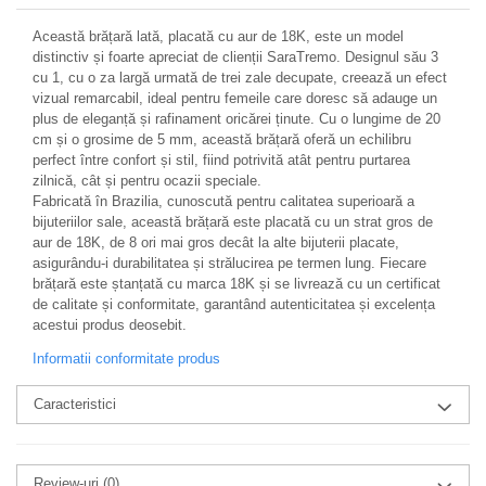
Această brățară lată, placată cu aur de 18K, este un model
distinctiv și foarte apreciat de clienții SaraTremo. Designul său 3
cu 1, cu o za largă urmată de trei zale decupate, creează un efect
vizual remarcabil, ideal pentru femeile care doresc să adauge un
plus de eleganță și rafinament oricărei ținute. Cu o lungime de 20
cm și o grosime de 5 mm, această brățară oferă un echilibru
perfect între confort și stil, fiind potrivită atât pentru purtarea
zilnică, cât și pentru ocazii speciale.
Fabricată în Brazilia, cunoscută pentru calitatea superioară a
bijuteriilor sale, această brățară este placată cu un strat gros de
aur de 18K, de 8 ori mai gros decât la alte bijuterii placate,
asigurându-i durabilitatea și strălucirea pe termen lung. Fiecare
brățară este ștanțată cu marca 18K și se livrează cu un certificat
de calitate și conformitate, garantând autenticitatea și excelența
acestui produs deosebit.
Informatii conformitate produs
Caracteristici
Review-uri
(0)