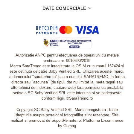
DATE COMERCIALE
Autorizatie ANPC pentru efectuarea de operatiuni cu metale
pretioase nr. 0010690/2019
Marca SaraTremo este inregistrata la OSIM cu numarul 162424 si
este detinuta de catre Baby Verified SRL. Utilizarea acestei marci,
a domeniului "saratremo.ro" sau a numelui SARATREMO, in forma
directa sau "ascunsa" (de tipul, dar nu limitat la, meta taguri sau
alte tehnici de indexare, cautare web) fara permisiunea prealabila
scrisa a SC Baby Verified SRL este interzisa si se pedepseste
conform legii. ©SaraTremo.ro
Copyright SC Baby Verified SRL. Marca inregistrata. Toate
drepturile asupra textelor si fotografiilor sunt rezervate. Site
realizat si promovat de SuportRemote.ro.
Platforma E-commerce
by Gomag