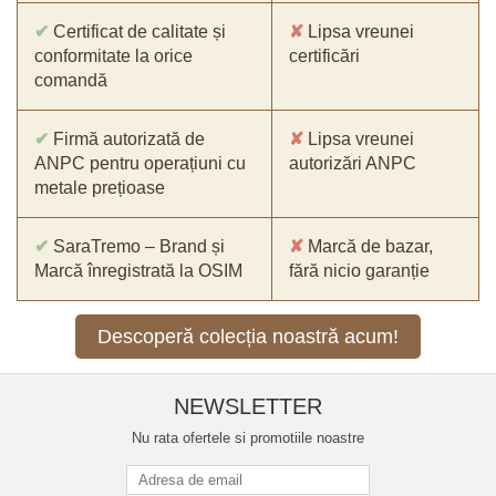
✔
Certificat de calitate și
✘
Lipsa vreunei
conformitate la orice
certificări
comandă
✔
Firmă autorizată de
✘
Lipsa vreunei
ANPC pentru operațiuni cu
autorizări ANPC
metale prețioase
✔
SaraTremo – Brand și
✘
Marcă de bazar,
Marcă înregistrată la OSIM
fără nicio garanție
Descoperă colecția noastră acum!
NEWSLETTER
Nu rata ofertele si promotiile noastre