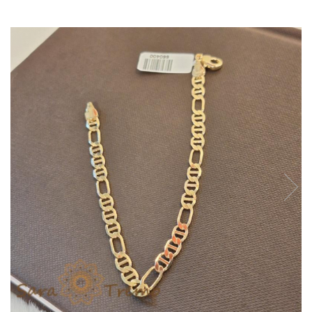
Verighete
Bijuterii pentru barbati
Inele
Lanturi
Bratari
Talismane
Verighete
Bijuterii din argint placate cu aur
24K