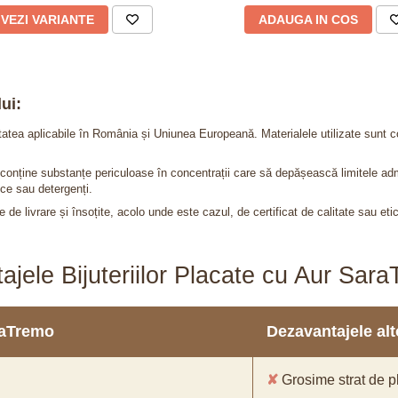
VEZI VARIANTE
ADAUGA IN COS
ui:
itatea aplicabile în România și Uniunea Europeană. Materialele utilizate sunt c
nu conține substanțe periculoase în concentrații care să depășească limitele 
ce sau detergenți.
 de livrare și însoțite, acolo unde este cazul, de certificat de calitate sau eti
ajele Bijuteriilor Placate cu Aur Sar
araTremo
Dezavantajele alto
✘
Grosime strat de pl