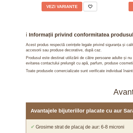
VEZI VARIANTE
ℹ️
Informații privind conformitatea produsul
Acest produs respectă cerințele legale privind siguranța și cal
accesorii sau produse decorative, după caz.
Produsul este destinat utilizării de către persoane adulte și 
evitarea contactului prelungit cu apă, parfum, produse cosmeti
Toate produsele comercializate sunt verificate individual înainte
Avant
Avantajele bijuteriilor placate cu aur S
✔
Grosime strat de placaj de aur: 6-8 microni