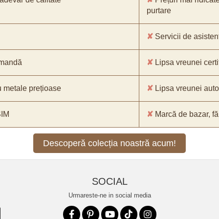
purtare
✘
Servicii de asistenț
comandă
✘
Lipsa vreunei certif
 metale prețioase
✘
Lipsa vreunei aut
SIM
✘
Marcă de bazar, făr
Descoperă colecția noastră acum!
SOCIAL
Urmareste-ne in social media