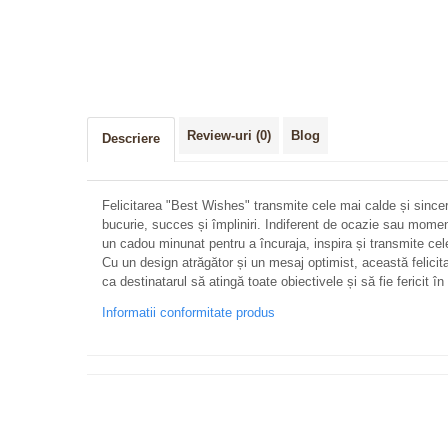
Review-uri
(0)
Blog
Descriere
Felicitarea "Best Wishes" transmite cele mai calde și sincere
bucurie, succes și împliniri. Indiferent de ocazie sau momen
un cadou minunat pentru a încuraja, inspira și transmite ce
Cu un design atrăgător și un mesaj optimist, această felicita
ca destinatarul să atingă toate obiectivele și să fie fericit în
Informatii conformitate produs