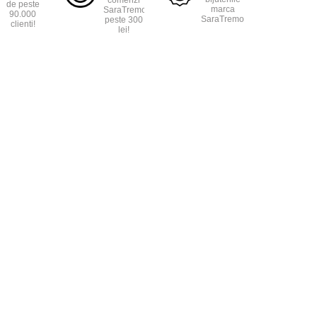
comenzi
de peste
marca
SaraTremo
90.000
SaraTremo.
peste 300
clienti!
lei!