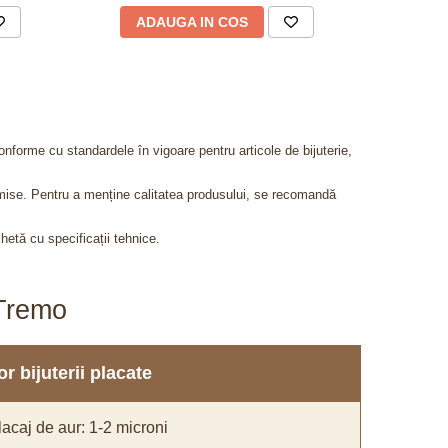
ADAUGA IN COS
AD
onforme cu standardele în vigoare pentru articole de bijuterie,
admise. Pentru a menține calitatea produsului, se recomandă
chetă cu specificații tehnice.
aTremo
r bijuterii placate
acaj de aur: 1-2 microni