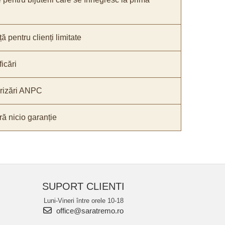
ă pentru clienți limitate
icări
orizări ANPC
ă nicio garanție
SUPORT CLIENTI
Luni-Vineri între orele 10-18
office@saratremo.ro