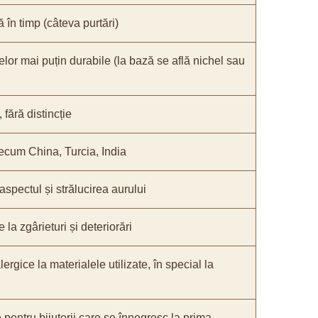
ă în timp (câteva purtări)
elor mai puțin durabile (la bază se află nichel sau
fără distincție
recum China, Turcia, India
 aspectul și strălucirea aurului
 la zgârieturi și deteriorări
lergice la materialele utilizate, în special la
e pentru bijuterii care se înnegresc la prima