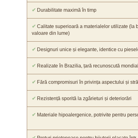
✔
Durabilitate maximă în timp
✔
Calitate superioară a materialelor utilizate (la 
valoare din lume)
✔
Designuri unice și elegante, identice cu piesel
✔
Realizate în Brazilia, țară recunoscută mondial 
✔
Fără compromisuri în privința aspectului și străl
✔
Rezistență sporită la zgârieturi și deteriorări
✔
Materiale hipoalergenice, potrivite pentru pers
✔
Prețuri prietenoase pentru bijuterii placate într