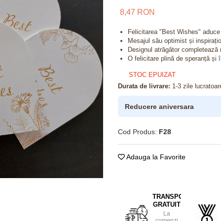
8,47 RON
Felicitarea "Best Wishes" aduce 
Mesajul său optimist și inspiraț
Designul atrăgător completează m
O felicitare plină de speranță și
STOC EPUIZAT
Durata de livrare:
1-3 zile lucratoar
Reducere aniversara
Cod Produs:
F28
Adauga la Favorite
TRANSPORT
GRATUIT
La
comenzi