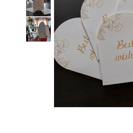
Verighete
Bijuterii pentru barbati
Inele
Lanturi
Bratari
Talismane
Verighete
Bijuterii din argint placate cu aur
24K
Distribuie
pe
Facebook