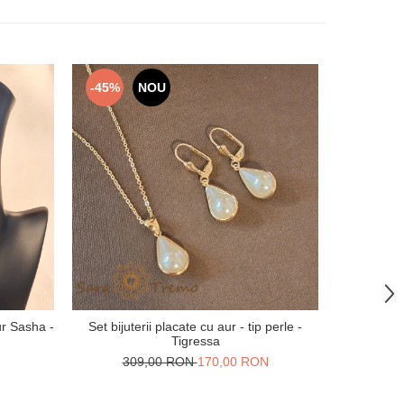
-45%
NOU
-33%
ur Sasha -
Set bijuterii placate cu aur - tip perle -
Lantiso
Tigressa
bu
N
309,00 RON
170,00 RON
22