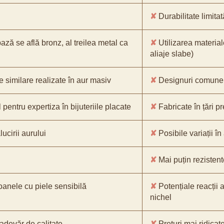
✘
Durabilitate limitat
bază se află bronz, al treilea metal ca
✘
Utilizarea material
aliaje slabe)
e similare realizate în aur masiv
✘
Designuri comune, 
pentru expertiza în bijuteriile placate
✘
Fabricate în țări p
ucirii aurului
✘
Posibile variații în
✘
Mai puțin rezistente
oanele cu piele sensibilă
✘
Potențiale reacții a
nichel
-adevăr de calitate
✘
Prețuri mai ridicat