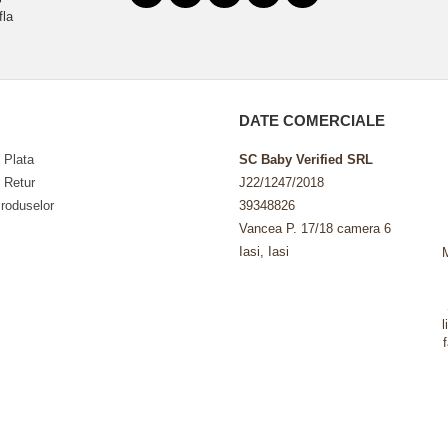
fla
DATE COMERCIALE
 Plata
SC Baby Verified SRL
e Retur
J22/1247/2018
roduselor
39348826
Vancea P. 17/18 camera 6
Iasi, Iasi
l