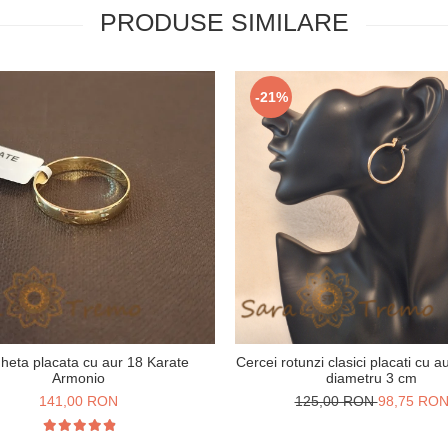
PRODUSE SIMILARE
-21%
gheta placata cu aur 18 Karate
Cercei rotunzi clasici placati cu a
Armonio
diametru 3 cm
141,00 RON
125,00 RON
98,75 RO