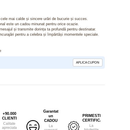
cele mai calde și sincere urări de bucurie și succes.
ional este un cadou minunat pentru orice ocazie.
esajul și transmite dorința ta profundă pentru destinatar.
 încurajări pentru a celebra și împărtăși momentele speciale.
e
APLICA CUPON
Garantat
+90.000
PRIMESTI
un
CLIENTI
CERTIFICAT
CADOU
Calitate
La
La
apreciata
bijuteriile