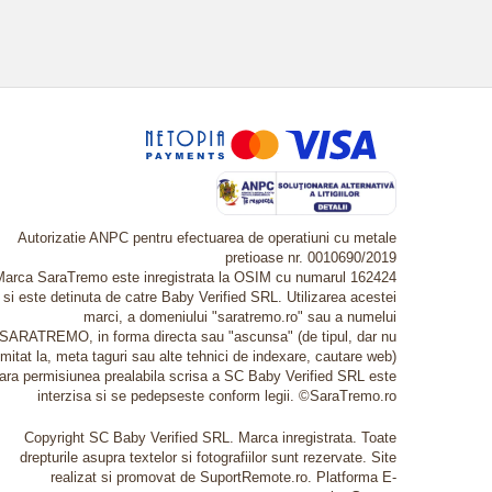
Autorizatie ANPC pentru efectuarea de operatiuni cu metale
pretioase nr. 0010690/2019
Marca SaraTremo este inregistrata la OSIM cu numarul 162424
si este detinuta de catre Baby Verified SRL. Utilizarea acestei
marci, a domeniului "saratremo.ro" sau a numelui
SARATREMO, in forma directa sau "ascunsa" (de tipul, dar nu
imitat la, meta taguri sau alte tehnici de indexare, cautare web)
fara permisiunea prealabila scrisa a SC Baby Verified SRL este
interzisa si se pedepseste conform legii. ©SaraTremo.ro
Copyright SC Baby Verified SRL. Marca inregistrata. Toate
drepturile asupra textelor si fotografiilor sunt rezervate. Site
realizat si promovat de SuportRemote.ro.
Platforma E-