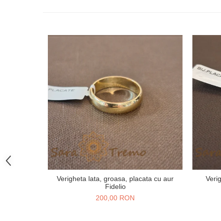
Verigheta lata, groasa, placata cu aur
Veri
Fidelio
200,00 RON