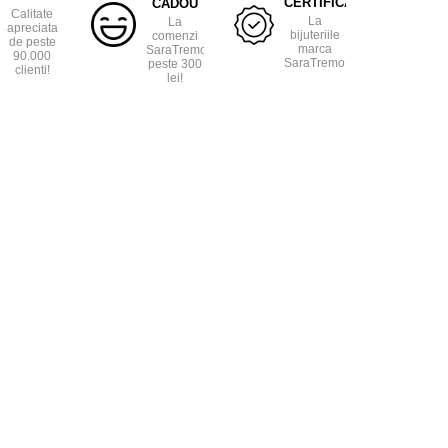
CERTIFICAT
CADOU
Calitate
La
La
apreciata
bijuteriile
comenzi
de peste
marca
SaraTremo
90.000
SaraTremo.
peste 300
clienti!
lei!