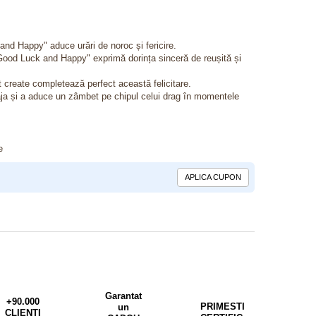
and Happy" aduce urări de noroc și fericire.
"Good Luck and Happy" exprimă dorința sinceră de reușită și
nt create completează perfect această felicitare.
aja și a aduce un zâmbet pe chipul celui drag în momentele
e
APLICA CUPON
Garantat
+90.000
PRIMESTI
un
CLIENTI