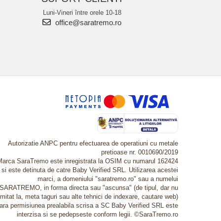
Luni-Vineri între orele 10-18
office@saratremo.ro
Autorizatie ANPC pentru efectuarea de operatiuni cu metale
pretioase nr. 0010690/2019
Marca SaraTremo este inregistrata la OSIM cu numarul 162424
si este detinuta de catre Baby Verified SRL. Utilizarea acestei
marci, a domeniului "saratremo.ro" sau a numelui
SARATREMO, in forma directa sau "ascunsa" (de tipul, dar nu
imitat la, meta taguri sau alte tehnici de indexare, cautare web)
fara permisiunea prealabila scrisa a SC Baby Verified SRL este
interzisa si se pedepseste conform legii. ©SaraTremo.ro