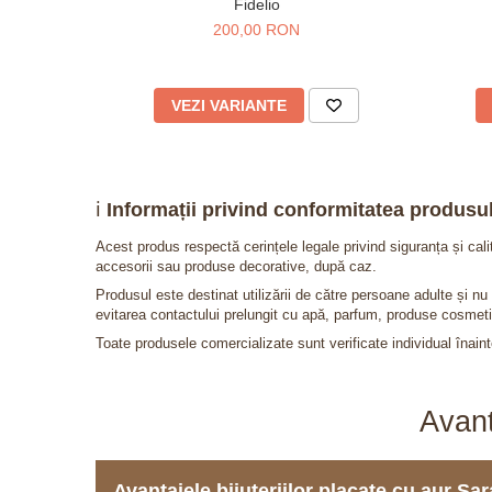
Fidelio
200,00 RON
VEZI VARIANTE
ℹ️
Informații privind conformitatea produsul
Acest produs respectă cerințele legale privind siguranța și cal
accesorii sau produse decorative, după caz.
Produsul este destinat utilizării de către persoane adulte și 
evitarea contactului prelungit cu apă, parfum, produse cosmeti
Toate produsele comercializate sunt verificate individual înainte
Avant
Avantajele bijuteriilor placate cu aur S