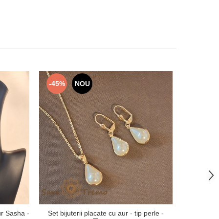
-45%
NOU
-33%
ur Sasha -
Set bijuterii placate cu aur - tip perle -
Lantiso