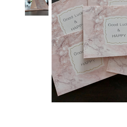
Verighete
Bijuterii pentru barbati
Inele
Lanturi
Bratari
Talismane
Verighete
Bijuterii din argint placate cu aur
24K
Distribuie
pe
Facebook