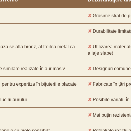
✘
Grosime strat de pl
✘
Durabilitate limitat
bază se află bronz, al treilea metal ca
✘
Utilizarea material
aliaje slabe)
e similare realizate în aur masiv
✘
Designuri comune, 
pentru expertiza în bijuteriile placate
✘
Fabricate în țări p
ucirii aurului
✘
Posibile variații în
✘
Mai puțin rezistente
oanele cu piele sensibilă
✘
Potențiale reacții a