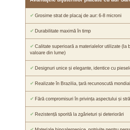
✔
Grosime strat de placaj de aur: 6-8 microni
✔
Durabilitate maximă în timp
✔
Calitate superioară a materialelor utilizate (la 
valoare din lume)
✔
Designuri unice și elegante, identice cu piesel
✔
Realizate în Brazilia, țară recunoscută mondial 
✔
Fără compromisuri în privința aspectului și străl
✔
Rezistență sporită la zgârieturi și deteriorări
✔
Materiale hipoalergenice, potrivite pentru pers