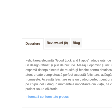
Review-uri
(0)
Blog
Descriere
Felicitarea elegantă "Good Luck and Happy" aduce urări de no
un design rafinat și plin de bucurie. Mesajul optimist și în
exprimă dorința sinceră de reușită și fericire pentru destinata
atent create completează perfect această felicitare, adăugân
frumusețe. Această felicitare este un cadou perfect pentru 
pe chipul celui drag în momentele importante din viață, fie
proiect sau o călătorie.
Informatii conformitate produs