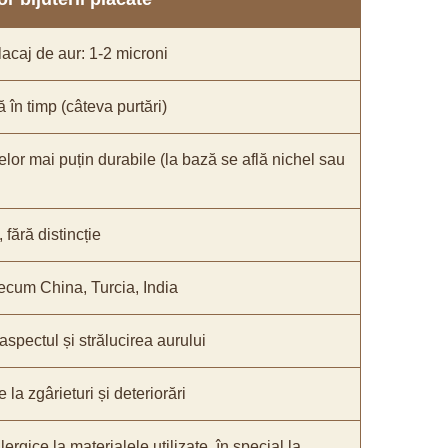
acaj de aur: 1-2 microni
ă în timp (câteva purtări)
elor mai puțin durabile (la bază se află nichel sau
fără distincție
recum China, Turcia, India
 aspectul și strălucirea aurului
 la zgârieturi și deteriorări
lergice la materialele utilizate, în special la