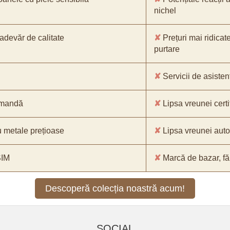
nichel
-adevăr de calitate
✘
Prețuri mai ridicat
purtare
✘
Servicii de asistenț
comandă
✘
Lipsa vreunei certif
 metale prețioase
✘
Lipsa vreunei aut
SIM
✘
Marcă de bazar, făr
Descoperă colecția noastră acum!
SOCIAL