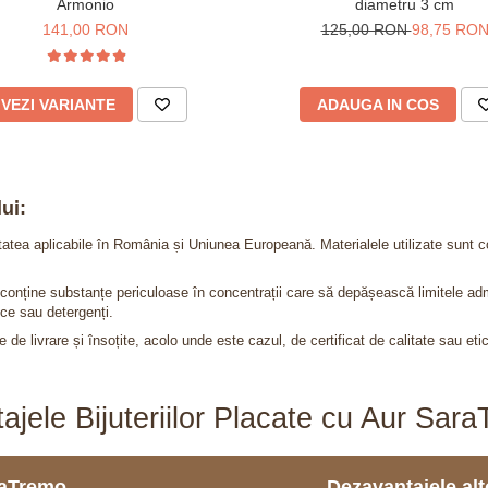
Armonio
diametru 3 cm
141,00 RON
125,00 RON
98,75 RO
VEZI VARIANTE
ADAUGA IN COS
ui:
itatea aplicabile în România și Uniunea Europeană. Materialele utilizate sunt c
nu conține substanțe periculoase în concentrații care să depășească limitele 
ce sau detergenți.
 de livrare și însoțite, acolo unde este cazul, de certificat de calitate sau eti
ajele Bijuteriilor Placate cu Aur Sar
araTremo
Dezavantajele alto