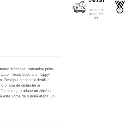
GRATUIT
La
comenzi
peste 200
lei.
roc și fericire, transmise printr-
curajator "Good Luck and Happy"
r. Designul elegant și detaliile
d o notă de distincție și
a încuraja și a aduce un zâmbet
 că este vorba de o nouă etapă, un