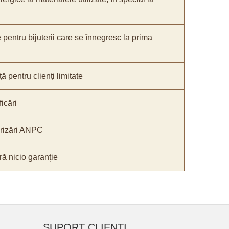
e pentru bijuterii care se înnegresc la prima
ă pentru clienți limitate
icări
orizări ANPC
ă nicio garanție
SUPORT CLIENTI