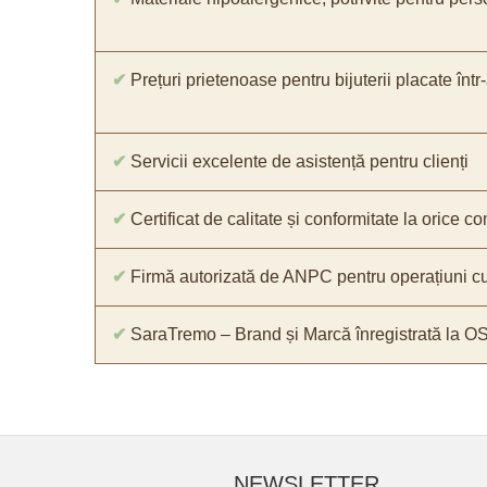
✔
Prețuri prietenoase pentru bijuterii placate într
✔
Servicii excelente de asistență pentru clienți
✔
Certificat de calitate și conformitate la orice 
✔
Firmă autorizată de ANPC pentru operațiuni cu
✔
SaraTremo – Brand și Marcă înregistrată la O
NEWSLETTER