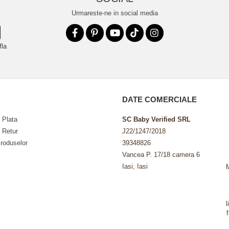
Urmareste-ne in social media
fla
DATE COMERCIALE
 Plata
SC Baby Verified SRL
e Retur
J22/1247/2018
roduselor
39348826
Vancea P. 17/18 camera 6
Iasi, Iasi
l