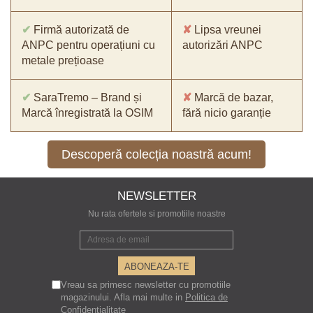
✔
Firmă autorizată de
✘
Lipsa vreunei
ANPC pentru operațiuni cu
autorizări ANPC
metale prețioase
✔
SaraTremo – Brand și
✘
Marcă de bazar,
Marcă înregistrată la OSIM
fără nicio garanție
Descoperă colecția noastră acum!
NEWSLETTER
Nu rata ofertele si promotiile noastre
Vreau sa primesc newsletter cu promotiile
magazinului. Afla mai multe in
Politica de
Confidentialitate