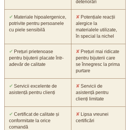
deteriorări
✔
Materiale hipoalergenice,
✘
Potențiale reacții
potrivite pentru persoanele
alergice la
cu piele sensibilă
materialele utilizate,
în special la nichel
✔
Prețuri prietenoase
✘
Prețuri mai ridicate
pentru bijuterii placate într-
pentru bijuterii care
adevăr de calitate
se înnegresc la prima
purtare
✔
Servicii excelente de
✘
Servicii de
asistență pentru clienți
asistență pentru
clienți limitate
✔
Certificat de calitate și
✘
Lipsa vreunei
conformitate la orice
certificări
comandă