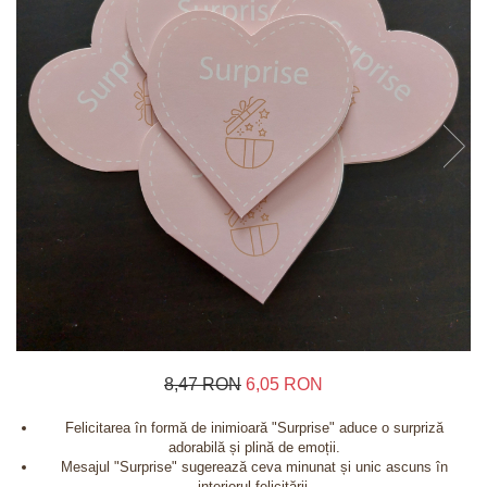
Inele
Lanturi
Bratari
Talismane
Verighete
Bijuterii din argint placate cu aur 24K
8,47 RON
6,05 RON
Felicitarea în formă de inimioară "Surprise" aduce o surpriză
adorabilă și plină de emoții.
Mesajul "Surprise" sugerează ceva minunat și unic ascuns în
interiorul felicitării.