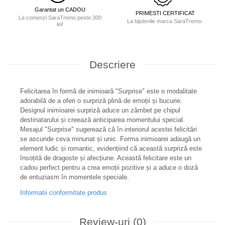
Garantat un CADOU
PRIMESTI CERTIFICAT
La comenzi SaraTremo peste 300
La bijuteriile marca SaraTremo.
lei!
Descriere
Felicitarea în formă de inimioară "Surprise" este o modalitate
adorabilă de a oferi o surpriză plină de emoții și bucurie.
Designul inimioarei surpriză aduce un zâmbet pe chipul
destinatarului și creează anticiparea momentului special.
Mesajul "Surprise" sugerează că în interiorul acestei felicitări
se ascunde ceva minunat și unic. Forma inimioarei adaugă un
element ludic și romantic, evidențiind că această surpriză este
însoțită de dragoste și afecțiune. Această felicitare este un
cadou perfect pentru a crea emoții pozitive și a aduce o doză
de entuziasm în momentele speciale.
Informatii conformitate produs
Review-uri
(0)