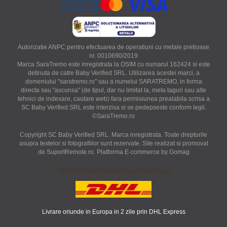
Autorizatie ANPC pentru efectuarea de operatiuni cu metale pretioase
nr. 0010690/2019
Marca SaraTremo este inregistrata la OSIM cu numarul 162424 si este
detinuta de catre Baby Verified SRL. Utilizarea acestei marci, a
domeniului "saratremo.ro" sau a numelui SARATREMO, in forma
directa sau "ascunsa" (de tipul, dar nu limitat la, meta taguri sau alte
tehnici de indexare, cautare web) fara permisiunea prealabila scrisa a
SC Baby Verified SRL este interzisa si se pedepseste conform legii.
©SaraTremo.ro
Copyright SC Baby Verified SRL. Marca inregistrata. Toate drepturile
asupra textelor si fotografiilor sunt rezervate. Site realizat si promovat
de SuportRemote.ro.
Platforma E-commerce by Gomag
4749819f0d917dc5db71edd975e97bba
Livrare oriunde in Europa in 2 zile prin DHL Express