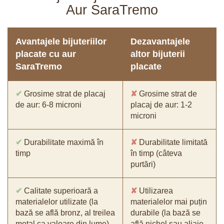
Aur SaraTremo
Avantajele bijuteriilor
Dezavantajele
placate cu aur
altor bijuterii
SaraTremo
placate
✔
Grosime strat de placaj
✘
Grosime strat de
de aur: 6-8 microni
placaj de aur: 1-2
microni
✔
Durabilitate maximă în
✘
Durabilitate limitată
timp
în timp (câteva
purtări)
✔
Calitate superioară a
✘
Utilizarea
materialelor utilizate (la
materialelor mai puțin
bază se află bronz, al treilea
durabile (la bază se
metal ca valoare din lume)
află nichel sau aliaje