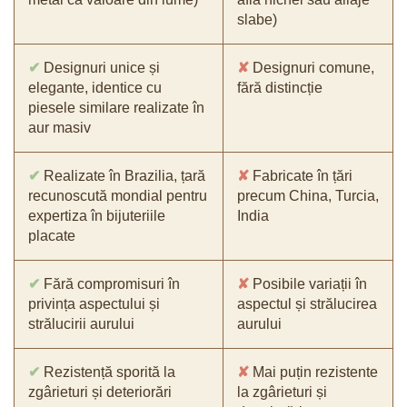
slabe)
✔
Designuri unice și
✘
Designuri comune,
elegante, identice cu
fără distincție
piesele similare realizate în
aur masiv
✔
Realizate în Brazilia, țară
✘
Fabricate în țări
recunoscută mondial pentru
precum China, Turcia,
expertiza în bijuteriile
India
placate
✔
Fără compromisuri în
✘
Posibile variații în
privința aspectului și
aspectul și strălucirea
strălucirii aurului
aurului
✔
Rezistență sporită la
✘
Mai puțin rezistente
zgârieturi și deteriorări
la zgârieturi și