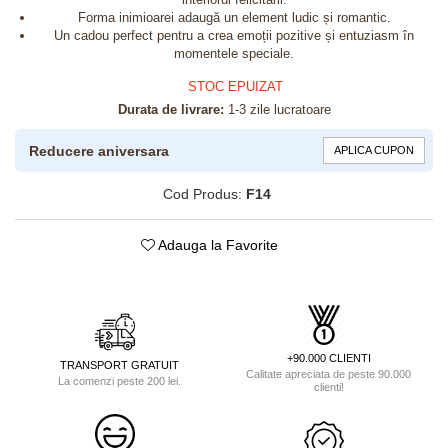
Forma inimioarei adaugă un element ludic și romantic.
Un cadou perfect pentru a crea emoții pozitive și entuziasm în
momentele speciale.
STOC EPUIZAT
Durata de livrare:
1-3 zile lucratoare
Reducere aniversara
APLICA CUPON
Cod Produs:
F14
Adauga la Favorite
+90.000 CLIENTI
TRANSPORT GRATUIT
Calitate apreciata de peste 90.000
La comenzi peste 200 lei.
clienti!