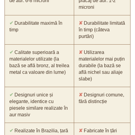
de aur: 6-8 microni
placaj de aur: 1-2
microni
✔
Durabilitate maximă în
✘
Durabilitate limitată
timp
în timp (câteva
purtări)
✔
Calitate superioară a
✘
Utilizarea
materialelor utilizate (la
materialelor mai puțin
bază se află bronz, al treilea
durabile (la bază se
metal ca valoare din lume)
află nichel sau aliaje
slabe)
✔
Designuri unice și
✘
Designuri comune,
elegante, identice cu
fără distincție
piesele similare realizate în
aur masiv
✔
Realizate în Brazilia, țară
✘
Fabricate în țări