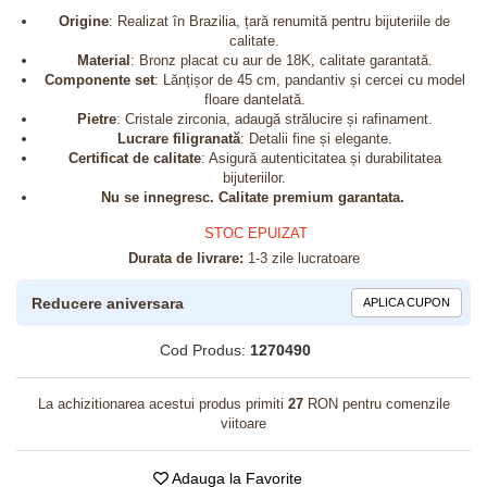
Origine
: Realizat în Brazilia, țară renumită pentru bijuteriile de
calitate.
Material
: Bronz placat cu aur de 18K, calitate garantată.
Componente set
: Lănțișor de 45 cm, pandantiv și cercei cu model
floare dantelată.
Pietre
: Cristale zirconia, adaugă strălucire și rafinament.
Lucrare filigranată
: Detalii fine și elegante.
Certificat de calitate
: Asigură autenticitatea și durabilitatea
bijuteriilor.
Nu se innegresc. Calitate premium garantata.
STOC EPUIZAT
Durata de livrare:
1-3 zile lucratoare
Reducere aniversara
APLICA CUPON
Cod Produs:
1270490
La achizitionarea acestui produs primiti
27
RON pentru comenzile
viitoare
Adauga la Favorite