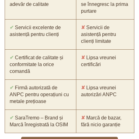
adevăr de calitate
se înnegresc la prima
purtare
✔
Servicii excelente de
✘
Servicii de
asistență pentru clienți
asistență pentru
clienți limitate
✔
Certificat de calitate și
✘
Lipsa vreunei
conformitate la orice
certificări
comandă
✔
Firmă autorizată de
✘
Lipsa vreunei
ANPC pentru operațiuni cu
autorizări ANPC
metale prețioase
✔
SaraTremo – Brand și
✘
Marcă de bazar,
Marcă înregistrată la OSIM
fără nicio garanție