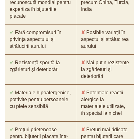
recunoscută mondial pentru
precum China, Turcia,
expertiza în bijuteriile
India
placate
✔
Fără compromisuri în
✘
Posibile variații în
privința aspectului și
aspectul și strălucirea
strălucirii aurului
aurului
✔
Rezistență sporită la
✘
Mai puțin rezistente
zgârieturi și deteriorări
la zgârieturi și
deteriorări
✔
Materiale hipoalergenice,
✘
Potențiale reacții
potrivite pentru persoanele
alergice la
cu piele sensibilă
materialele utilizate,
în special la nichel
✔
Prețuri prietenoase
✘
Prețuri mai ridicate
pentru bijuterii placate într-
pentru bijuterii care