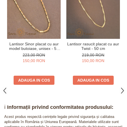
Lantisor Sinor placat cu aur
Lantisor rasucit placat cu aur
model butoiase, unisex - 50
Twist - 50 cm
cm
223,00 RON
219,00 RON
150,00 RON
150,00 RON
ADAUGA IN COS
ADAUGA IN COS
ℹ️
Informații privind conformitatea produsului:
Acest produs respectă cerințele legale privind siguranța și calitatea
aplicabile în România și Uniunea Europeană. Materialele utilizate sunt
conforme cu standardele în vigoare pentru articole de bijuterie, accesorii