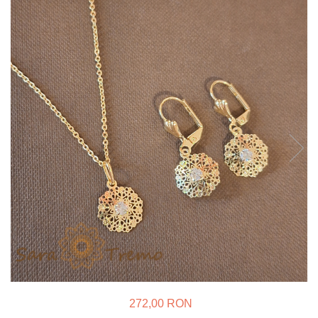
Verighete
Bijuterii pentru barbati
Inele
Lanturi
Bratari
Talismane
Verighete
Bijuterii din argint placate cu aur
24K
272,00 RON