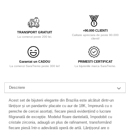
+90.000 CLIENTI
TRANSPORT GRATUIT
Calitate apreciata de peste 90.000
La comenzi peste 200 lei.
clienti!
Garantat un CADOU
PRIMESTI CERTIFICAT
La comenzi SaraTremo peste 300 lei!
La bijuteriile marca SaraTremo.
Descriere
Acest set de bijuterii elegante din Brazilia este alcătuit dintr-un
lănțișor și un pandantiv placate cu aur de 18K, împreună cu o
pereche de cercei asortați, fiecare piesă evidențiind o lucrare
filigranată de excepție. Modelul floare dantelată, împodobit cu
cristale zirconia, adaugă un plus de rafinament, transformând
fiecare piesă într-o adevărată operă de artă. Lănțișorul are o