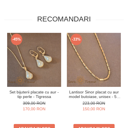
RECOMANDARI
-45%
-33%
Set bijuterii placate cu aur -
Lantisor Sinor placat cu aur
tip perle - Tigressa
model butoiase, unisex - 50
cm
309,00 RON
223,00 RON
170,00 RON
150,00 RON