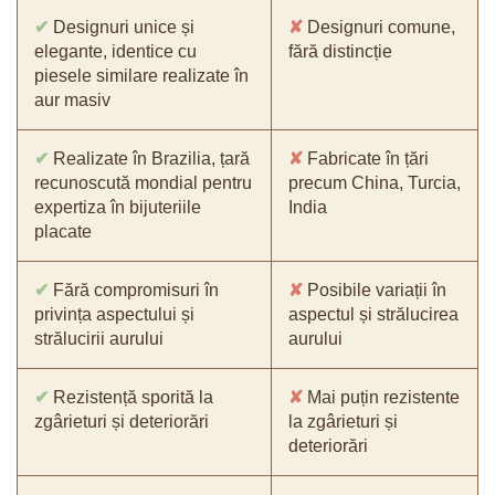
✔
Designuri unice și
✘
Designuri comune,
elegante, identice cu
fără distincție
piesele similare realizate în
aur masiv
✔
Realizate în Brazilia, țară
✘
Fabricate în țări
recunoscută mondial pentru
precum China, Turcia,
expertiza în bijuteriile
India
placate
✔
Fără compromisuri în
✘
Posibile variații în
privința aspectului și
aspectul și strălucirea
strălucirii aurului
aurului
✔
Rezistență sporită la
✘
Mai puțin rezistente
zgârieturi și deteriorări
la zgârieturi și
deteriorări