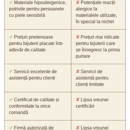
✔
Materiale hipoalergenice,
✘
Potențiale reacții
potrivite pentru persoanele
alergice la
cu piele sensibilă
materialele utilizate,
în special la nichel
✔
Prețuri prietenoase
✘
Prețuri mai ridicate
pentru bijuterii placate într-
pentru bijuterii care
adevăr de calitate
se înnegresc la prima
purtare
✔
Servicii excelente de
✘
Servicii de
asistență pentru clienți
asistență pentru
clienți limitate
✔
Certificat de calitate și
✘
Lipsa vreunei
conformitate la orice
certificări
comandă
✔
Firmă autorizată de
✘
Lipsa vreunei