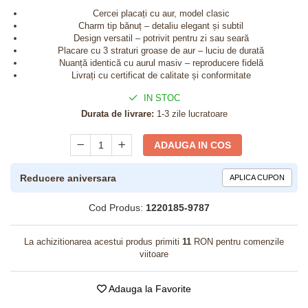
Cercei placați cu aur, model clasic
Charm tip bănuț – detaliu elegant și subtil
Design versatil – potrivit pentru zi sau seară
Placare cu 3 straturi groase de aur – luciu de durată
Nuanță identică cu aurul masiv – reproducere fidelă
Livrați cu certificat de calitate și conformitate
IN STOC
Durata de livrare:
1-3 zile lucratoare
ADAUGA IN COS
Reducere aniversara
APLICA CUPON
Cod Produs:
1220185-9787
La achizitionarea acestui produs primiti
11
RON pentru comenzile
viitoare
Adauga la Favorite