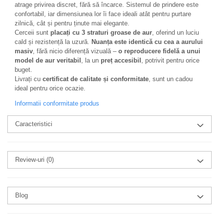
atrage privirea discret, fără să încarce. Sistemul de prindere este
confortabil, iar dimensiunea lor îi face ideali atât pentru purtare
zilnică, cât și pentru ținute mai elegante.
Cerceii sunt
placați cu 3 straturi groase de aur
, oferind un luciu
cald și rezistență la uzură.
Nuanța este identică cu cea a aurului
masiv
, fără nicio diferență vizuală –
o reproducere fidelă a unui
model de aur veritabil
, la un
preț accesibil
, potrivit pentru orice
buget.
Livrați cu
certificat de calitate și conformitate
, sunt un cadou
ideal pentru orice ocazie.
Informatii conformitate produs
Caracteristici
Review-uri
(0)
Blog