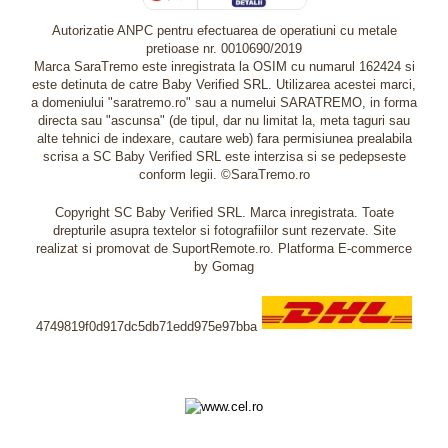
Autorizatie ANPC pentru efectuarea de operatiuni cu metale
pretioase nr. 0010690/2019
Marca SaraTremo este inregistrata la OSIM cu numarul 162424 si
este detinuta de catre Baby Verified SRL. Utilizarea acestei marci,
a domeniului "saratremo.ro" sau a numelui SARATREMO, in forma
directa sau "ascunsa" (de tipul, dar nu limitat la, meta taguri sau
alte tehnici de indexare, cautare web) fara permisiunea prealabila
scrisa a SC Baby Verified SRL este interzisa si se pedepseste
conform legii. ©SaraTremo.ro
Copyright SC Baby Verified SRL. Marca inregistrata. Toate
drepturile asupra textelor si fotografiilor sunt rezervate. Site
realizat si promovat de SuportRemote.ro.
Platforma E-commerce
by Gomag
4749819f0d917dc5db71edd975e97bba
Livrare oriunde in Europa in 2 zile prin DHL Express