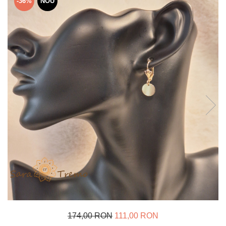
-36%
NOU
Verighete
Bijuterii pentru barbati
Inele
Lanturi
Bratari
Talismane
Verighete
Bijuterii din argint placate cu aur
24K
174,00 RON
111,00 RON