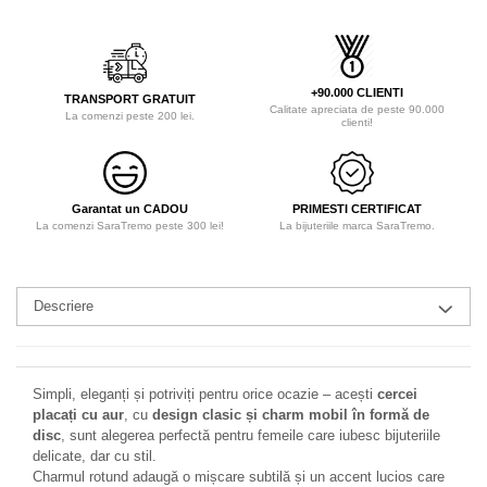
+90.000 CLIENTI
TRANSPORT GRATUIT
Calitate apreciata de peste 90.000
La comenzi peste 200 lei.
clienti!
Garantat un CADOU
PRIMESTI CERTIFICAT
La comenzi SaraTremo peste 300 lei!
La bijuteriile marca SaraTremo.
Descriere
Simpli, eleganți și potriviți pentru orice ocazie – acești
cercei
placați cu aur
, cu
design clasic și charm mobil în formă de
disc
, sunt alegerea perfectă pentru femeile care iubesc bijuteriile
delicate, dar cu stil.
Charmul rotund adaugă o mișcare subtilă și un accent lucios care