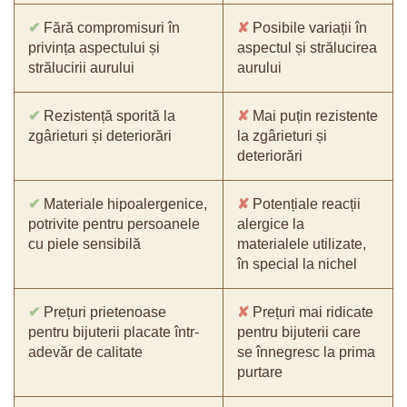
✔
Fără compromisuri în
✘
Posibile variații în
privința aspectului și
aspectul și strălucirea
strălucirii aurului
aurului
✔
Rezistență sporită la
✘
Mai puțin rezistente
zgârieturi și deteriorări
la zgârieturi și
deteriorări
✔
Materiale hipoalergenice,
✘
Potențiale reacții
potrivite pentru persoanele
alergice la
cu piele sensibilă
materialele utilizate,
în special la nichel
✔
Prețuri prietenoase
✘
Prețuri mai ridicate
pentru bijuterii placate într-
pentru bijuterii care
adevăr de calitate
se înnegresc la prima
purtare