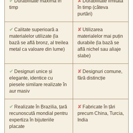
✔
Durabilitate maximă în
✘
Durabilitate limitată
timp
în timp (câteva
purtări)
✔
Calitate superioară a
✘
Utilizarea
materialelor utilizate (la
materialelor mai puțin
bază se află bronz, al treilea
durabile (la bază se
metal ca valoare din lume)
află nichel sau aliaje
slabe)
✔
Designuri unice și
✘
Designuri comune,
elegante, identice cu
fără distincție
piesele similare realizate în
aur masiv
✔
Realizate în Brazilia, țară
✘
Fabricate în țări
recunoscută mondial pentru
precum China, Turcia,
expertiza în bijuteriile
India
placate