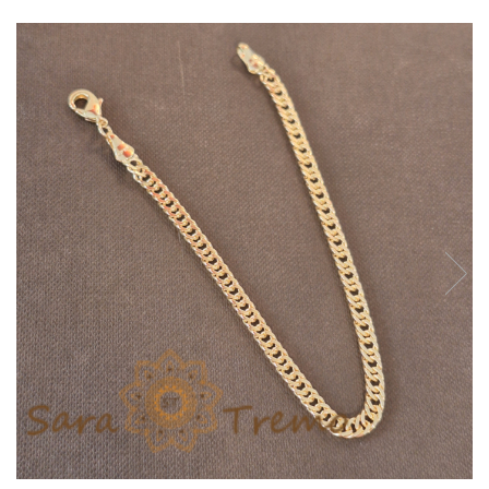
Verighete
Bijuterii pentru barbati
Inele
Lanturi
Bratari
Talismane
Verighete
Bijuterii din argint placate cu aur
24K