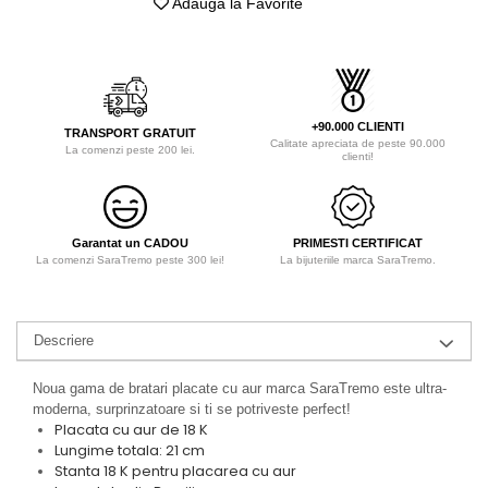
Adauga la Favorite
+90.000 CLIENTI
TRANSPORT GRATUIT
Calitate apreciata de peste 90.000
La comenzi peste 200 lei.
clienti!
Garantat un CADOU
PRIMESTI CERTIFICAT
La comenzi SaraTremo peste 300 lei!
La bijuteriile marca SaraTremo.
Descriere
Noua gama de bratari placate cu aur marca SaraTremo este ultra-
moderna, surprinzatoare si ti se potriveste perfect!
Placata cu aur de 18 K
Lungime totala: 21 cm
Stanta 18 K pentru placarea cu aur