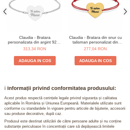
Claudia - Bratara
Claudia - Bratara din snur cu
personalizata din argint 925 -
talisman personalizat din
Inimioara
argint 925 placat cu aur 24K -
313,34 RON
277,04 RON
Inimioara
ADAUGA IN COS
ADAUGA IN COS
ℹ️
Informații privind conformitatea produsului:
Acest produs respectă cerințele legale privind siguranța și calitatea
aplicabile în România și Uniunea Europeană. Materialele utilizate sunt
conforme cu standardele în vigoare pentru articole de bijuterie, accesorii
sau produse decorative, după caz.
Produsul este destinat utilizării de către persoane adulte și nu conține
substanțe periculoase în concentrații care să depășească limitele