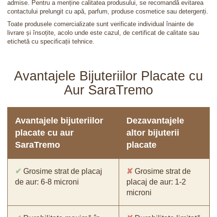
admise. Pentru a menține calitatea produsului, se recomandă evitarea
contactului prelungit cu apă, parfum, produse cosmetice sau detergenți.
Toate produsele comercializate sunt verificate individual înainte de
livrare și însoțite, acolo unde este cazul, de certificat de calitate sau
etichetă cu specificații tehnice.
Avantajele Bijuteriilor Placate cu
Aur SaraTremo
Avantajele bijuteriilor
Dezavantajele
placate cu aur
altor bijuterii
SaraTremo
placate
✔
Grosime strat de placaj
✘
Grosime strat de
de aur: 6-8 microni
placaj de aur: 1-2
microni