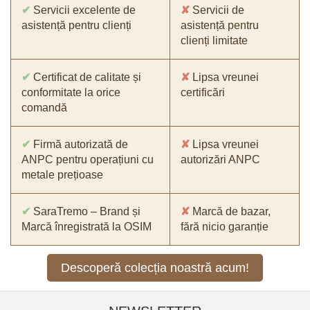
✔
Servicii excelente de
✘
Servicii de
asistență pentru clienți
asistență pentru
clienți limitate
✔
Certificat de calitate și
✘
Lipsa vreunei
conformitate la orice
certificări
comandă
✔
Firmă autorizată de
✘
Lipsa vreunei
ANPC pentru operațiuni cu
autorizări ANPC
metale prețioase
✔
SaraTremo – Brand și
✘
Marcă de bazar,
Marcă înregistrată la OSIM
fără nicio garanție
Descoperă colecția noastră acum!