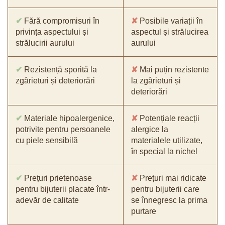
✔
Fără compromisuri în
✘
Posibile variații în
privința aspectului și
aspectul și strălucirea
strălucirii aurului
aurului
✔
Rezistență sporită la
✘
Mai puțin rezistente
zgârieturi și deteriorări
la zgârieturi și
deteriorări
✔
Materiale hipoalergenice,
✘
Potențiale reacții
potrivite pentru persoanele
alergice la
cu piele sensibilă
materialele utilizate,
în special la nichel
✔
Prețuri prietenoase
✘
Prețuri mai ridicate
pentru bijuterii placate într-
pentru bijuterii care
adevăr de calitate
se înnegresc la prima
purtare