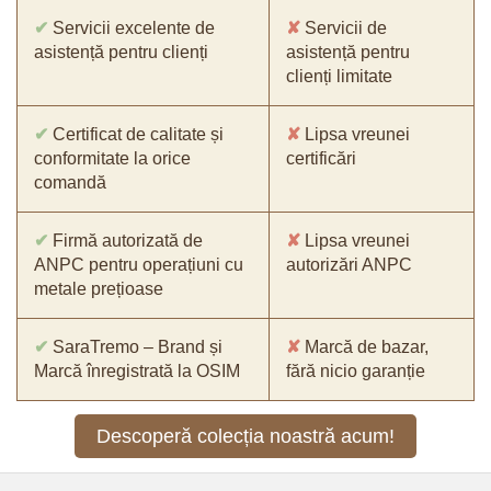
✔
Servicii excelente de
✘
Servicii de
asistență pentru clienți
asistență pentru
clienți limitate
✔
Certificat de calitate și
✘
Lipsa vreunei
conformitate la orice
certificări
comandă
✔
Firmă autorizată de
✘
Lipsa vreunei
ANPC pentru operațiuni cu
autorizări ANPC
metale prețioase
✔
SaraTremo – Brand și
✘
Marcă de bazar,
Marcă înregistrată la OSIM
fără nicio garanție
Descoperă colecția noastră acum!