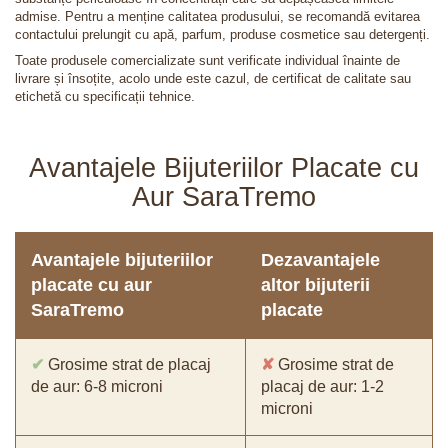
admise. Pentru a menține calitatea produsului, se recomandă evitarea
contactului prelungit cu apă, parfum, produse cosmetice sau detergenți.
Toate produsele comercializate sunt verificate individual înainte de
livrare și însoțite, acolo unde este cazul, de certificat de calitate sau
etichetă cu specificații tehnice.
Avantajele Bijuteriilor Placate cu
Aur SaraTremo
Avantajele bijuteriilor
Dezavantajele
placate cu aur
altor bijuterii
SaraTremo
placate
✔
Grosime strat de placaj
✘
Grosime strat de
de aur: 6-8 microni
placaj de aur: 1-2
microni