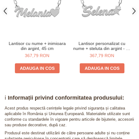
Lantisor cu nume + inimioara
Lantisor personalizat cu
din argint, 45 cm
nume + steluta din argint - 45
cm
367,79 RON
367,79 RON
ADAUGA IN COS
ADAUGA IN COS
ℹ️
Informații privind conformitatea produsului:
Acest produs respectă cerințele legale privind siguranța și calitatea
aplicabile în România și Uniunea Europeană. Materialele utilizate sunt
conforme cu standardele în vigoare pentru articole de bijuterie, accesorii
sau produse decorative, după caz.
Produsul este destinat utilizării de către persoane adulte și nu conține
substanțe periculoase în concentrații care să depășească limitele