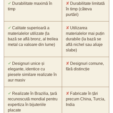
✔
Durabilitate maximă în
✘
Durabilitate limitată
timp
în timp (câteva
purtări)
✔
Calitate superioară a
✘
Utilizarea
materialelor utilizate (la
materialelor mai puțin
bază se află bronz, al treilea
durabile (la bază se
metal ca valoare din lume)
află nichel sau aliaje
slabe)
✔
Designuri unice și
✘
Designuri comune,
elegante, identice cu
fără distincție
piesele similare realizate în
aur masiv
✔
Realizate în Brazilia, țară
✘
Fabricate în țări
recunoscută mondial pentru
precum China, Turcia,
expertiza în bijuteriile
India
placate