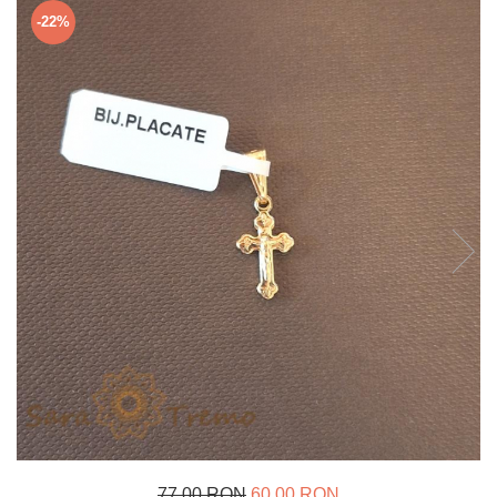
Verighete
-22%
Bijuterii pentru barbati
Inele
Lanturi
Bratari
Talismane
Verighete
Bijuterii din argint placate cu aur
24K
77,00 RON
60,00 RON