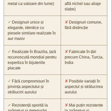
metal ca valoare din lume)
află nichel sau aliaje
slabe)
✔
Designuri unice și
✘
Designuri comune,
elegante, identice cu
fără distincție
piesele similare realizate în
aur masiv
✔
Realizate în Brazilia, țară
✘
Fabricate în țări
recunoscută mondial pentru
precum China, Turcia,
expertiza în bijuteriile
India
placate
✔
Fără compromisuri în
✘
Posibile variații în
privința aspectului și
aspectul și strălucirea
strălucirii aurului
aurului
✔
Rezistență sporită la
✘
Mai puțin rezistente
zgârieturi și deteriorări
la zgârieturi și