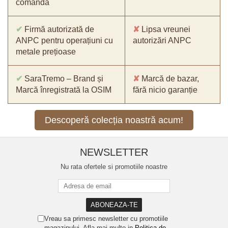
comandă
✔
Firmă autorizată de
✘
Lipsa vreunei
ANPC pentru operațiuni cu
autorizări ANPC
metale prețioase
✔
SaraTremo – Brand și
✘
Marcă de bazar,
Marcă înregistrată la OSIM
fără nicio garanție
Descoperă colecția noastră acum!
NEWSLETTER
Nu rata ofertele si promotiile noastre
Vreau sa primesc newsletter cu promotiile
magazinului. Afla mai multe in
Politica de