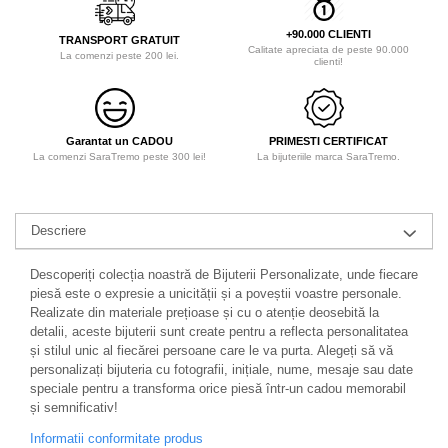
+90.000 CLIENTI
TRANSPORT GRATUIT
Calitate apreciata de peste 90.000
La comenzi peste 200 lei.
clienti!
Garantat un CADOU
PRIMESTI CERTIFICAT
La comenzi SaraTremo peste 300 lei!
La bijuteriile marca SaraTremo.
Descriere
Descoperiți colecția noastră de Bijuterii Personalizate, unde fiecare
piesă este o expresie a unicității și a poveștii voastre personale.
Realizate din materiale prețioase și cu o atenție deosebită la
detalii, aceste bijuterii sunt create pentru a reflecta personalitatea
și stilul unic al fiecărei persoane care le va purta. Alegeți să vă
personalizați bijuteria cu fotografii, inițiale, nume, mesaje sau date
speciale pentru a transforma orice piesă într-un cadou memorabil
și semnificativ!
Informatii conformitate produs