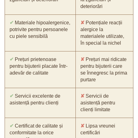
deteriorări
✔
Materiale hipoalergenice,
✘
Potențiale reacții
potrivite pentru persoanele
alergice la
cu piele sensibilă
materialele utilizate,
în special la nichel
✔
Prețuri prietenoase
✘
Prețuri mai ridicate
pentru bijuterii placate într-
pentru bijuterii care
adevăr de calitate
se înnegresc la prima
purtare
✔
Servicii excelente de
✘
Servicii de
asistență pentru clienți
asistență pentru
clienți limitate
✔
Certificat de calitate și
✘
Lipsa vreunei
conformitate la orice
certificări