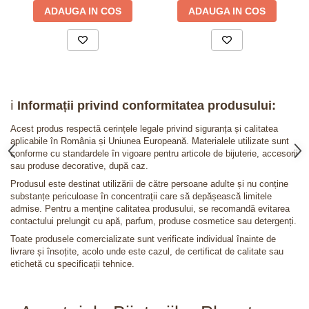
ADAUGA IN COS
ADAUGA IN COS
ℹ️
Informații privind conformitatea produsului:
Acest produs respectă cerințele legale privind siguranța și calitatea
aplicabile în România și Uniunea Europeană. Materialele utilizate sunt
conforme cu standardele în vigoare pentru articole de bijuterie, accesorii
sau produse decorative, după caz.
Produsul este destinat utilizării de către persoane adulte și nu conține
substanțe periculoase în concentrații care să depășească limitele
admise. Pentru a menține calitatea produsului, se recomandă evitarea
contactului prelungit cu apă, parfum, produse cosmetice sau detergenți.
Toate produsele comercializate sunt verificate individual înainte de
livrare și însoțite, acolo unde este cazul, de certificat de calitate sau
etichetă cu specificații tehnice.