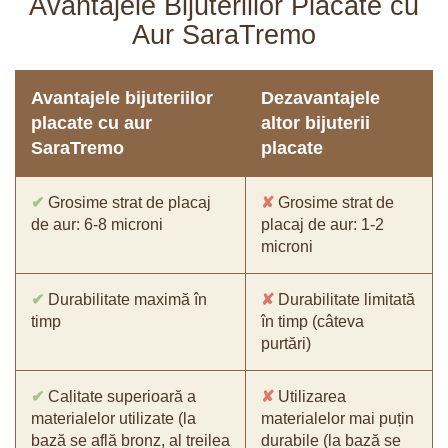
Avantajele Bijuteriilor Placate cu
Aur SaraTremo
Avantajele bijuteriilor
Dezavantajele
placate cu aur
altor bijuterii
SaraTremo
placate
✔
Grosime strat de placaj
✘
Grosime strat de
de aur: 6-8 microni
placaj de aur: 1-2
microni
✔
Durabilitate maximă în
✘
Durabilitate limitată
timp
în timp (câteva
purtări)
✔
Calitate superioară a
✘
Utilizarea
materialelor utilizate (la
materialelor mai puțin
bază se află bronz, al treilea
durabile (la bază se