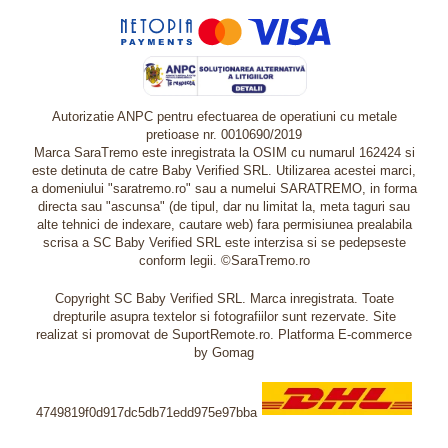
Autorizatie ANPC pentru efectuarea de operatiuni cu metale
pretioase nr. 0010690/2019
Marca SaraTremo este inregistrata la OSIM cu numarul 162424 si
este detinuta de catre Baby Verified SRL. Utilizarea acestei marci,
a domeniului "saratremo.ro" sau a numelui SARATREMO, in forma
directa sau "ascunsa" (de tipul, dar nu limitat la, meta taguri sau
alte tehnici de indexare, cautare web) fara permisiunea prealabila
scrisa a SC Baby Verified SRL este interzisa si se pedepseste
conform legii. ©SaraTremo.ro
Copyright SC Baby Verified SRL. Marca inregistrata. Toate
drepturile asupra textelor si fotografiilor sunt rezervate. Site
realizat si promovat de SuportRemote.ro.
Platforma E-commerce
by Gomag
4749819f0d917dc5db71edd975e97bba
Livrare oriunde in Europa in 2 zile prin DHL Express