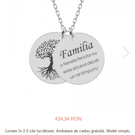
Verighete
Bijuterii pentru barbati
Inele
Lanturi
Bratari
Talismane
Verighete
Bijuterii din argint placate cu aur
24K
434,34 RON
Livrare în 2-3 zile lucrătoare. Ambalare de cadou gratuită. Model simplu