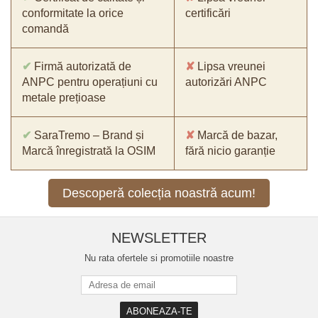
conformitate la orice
certificări
comandă
✔
Firmă autorizată de
✘
Lipsa vreunei
ANPC pentru operațiuni cu
autorizări ANPC
metale prețioase
✔
SaraTremo – Brand și
✘
Marcă de bazar,
Marcă înregistrată la OSIM
fără nicio garanție
Descoperă colecția noastră acum!
NEWSLETTER
Nu rata ofertele si promotiile noastre