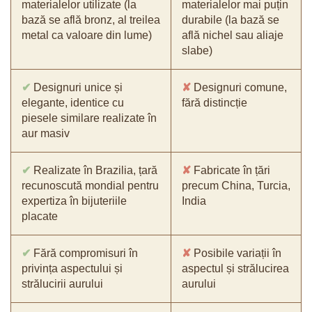
materialelor utilizate (la
materialelor mai puțin
bază se află bronz, al treilea
durabile (la bază se
metal ca valoare din lume)
află nichel sau aliaje
slabe)
✔
Designuri unice și
✘
Designuri comune,
elegante, identice cu
fără distincție
piesele similare realizate în
aur masiv
✔
Realizate în Brazilia, țară
✘
Fabricate în țări
recunoscută mondial pentru
precum China, Turcia,
expertiza în bijuteriile
India
placate
✔
Fără compromisuri în
✘
Posibile variații în
privința aspectului și
aspectul și strălucirea
strălucirii aurului
aurului