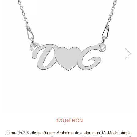
Verighete
Bijuterii pentru barbati
Inele
Lanturi
Bratari
Talismane
Verighete
Bijuterii din argint placate cu aur
24K
373,84 RON
Livrare în 2-3 zile lucrătoare. Ambalare de cadou gratuită. Model simplu