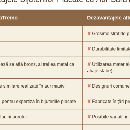
araTremo
Dezavantajele alto
✘
Grosime strat de pl
✘
Durabilitate limitat
bază se află bronz, al treilea metal ca
✘
Utilizarea material
aliaje slabe)
e similare realizate în aur masiv
✘
Designuri comune, 
pentru expertiza în bijuteriile placate
✘
Fabricate în țări p
ucirii aurului
✘
Posibile variații în