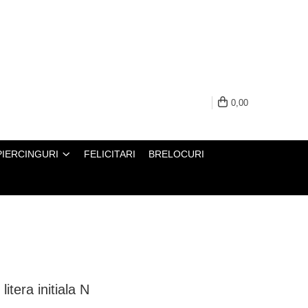
0,00
PIERCINGURI
FELICITARI
BRELOCURI
itera initiala N