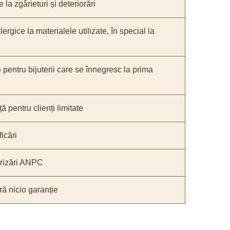
 la zgârieturi și deteriorări
lergice la materialele utilizate, în special la
e pentru bijuterii care se înnegresc la prima
ă pentru clienți limitate
icări
orizări ANPC
ă nicio garanție