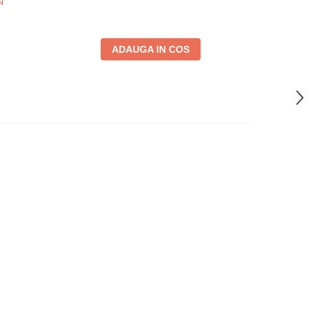
N
24
ADAUGA IN COS