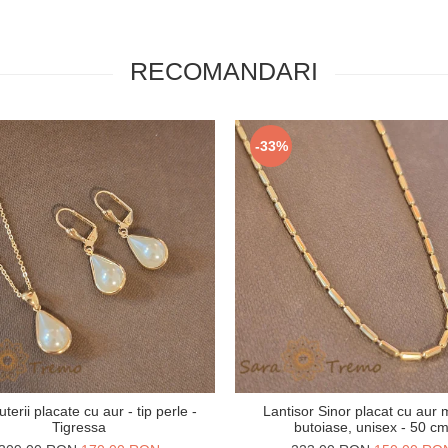
RECOMANDARI
-33%
uterii placate cu aur - tip perle -
Lantisor Sinor placat cu aur
Tigressa
butoiase, unisex - 50 c