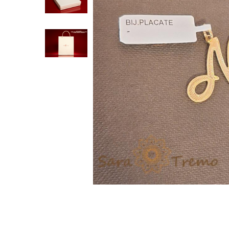
Verighete
Bijuterii pentru barbati
Inele
Lanturi
Bratari
Talismane
Verighete
Bijuterii din argint placate cu aur
24K
Distribuie
pe
Facebook