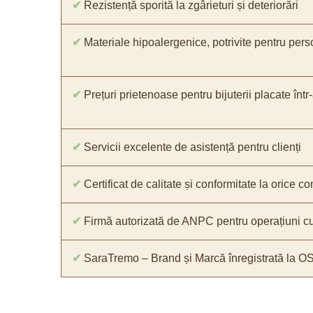
✔
Rezistență sporită la zgârieturi și deteriorări
✔
Materiale hipoalergenice, potrivite pentru pers
✔
Prețuri prietenoase pentru bijuterii placate într
✔
Servicii excelente de asistență pentru clienți
✔
Certificat de calitate și conformitate la orice 
✔
Firmă autorizată de ANPC pentru operațiuni cu
✔
SaraTremo – Brand și Marcă înregistrată la O