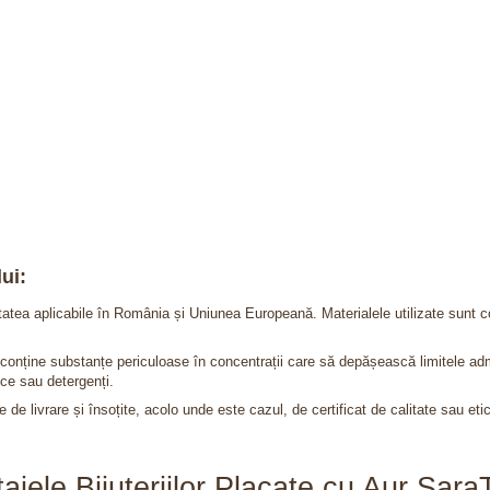
ui:
itatea aplicabile în România și Uniunea Europeană. Materialele utilizate sunt c
nu conține substanțe periculoase în concentrații care să depășească limitele 
ce sau detergenți.
 de livrare și însoțite, acolo unde este cazul, de certificat de calitate sau eti
ajele Bijuteriilor Placate cu Aur Sar