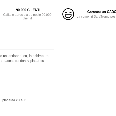
+90.000 CLIENTI
Garantat un CAD
Calitate apreciata de peste 90.000
La comenzi SaraTremo peste
clienti!
e un lantisor si ea, in schimb, te
a cu acest pandantiv placat cu
ru placarea cu aur