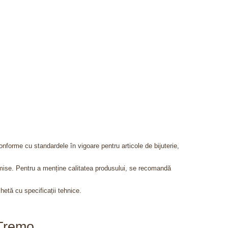
onforme cu standardele în vigoare pentru articole de bijuterie,
admise. Pentru a menține calitatea produsului, se recomandă
chetă cu specificații tehnice.
aTremo