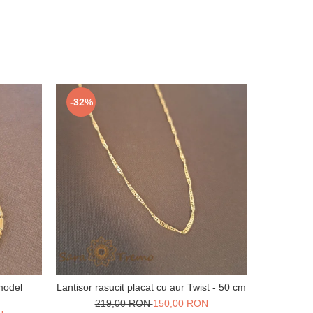
-32%
-36%
 model
Lantisor rasucit placat cu aur Twist - 50 cm
Lantisor
m
219,00 RON
150,00 RON