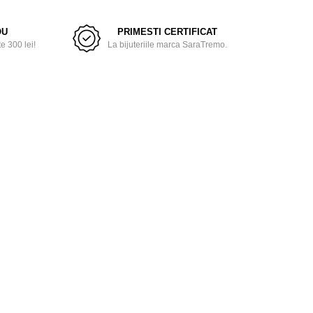
OU
PRIMESTI CERTIFICAT
 300 lei!
La bijuteriile marca SaraTremo.