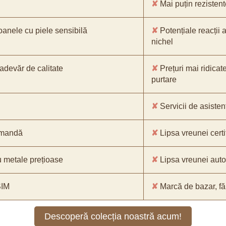
✘
Mai puțin rezistente
oanele cu piele sensibilă
✘
Potențiale reacții a
nichel
-adevăr de calitate
✘
Prețuri mai ridicat
purtare
✘
Servicii de asistenț
comandă
✘
Lipsa vreunei certif
 metale prețioase
✘
Lipsa vreunei aut
SIM
✘
Marcă de bazar, făr
Descoperă colecția noastră acum!