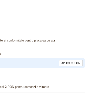
tate si conformitate pentru placarea cu aur
e
APLICA CUPON
miti
2
RON pentru comenzile viitoare