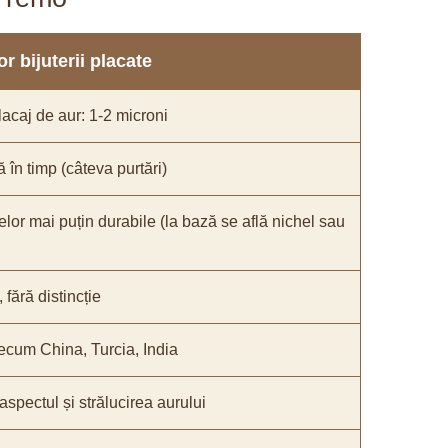
r bijuterii placate
acaj de aur: 1-2 microni
ă în timp (câteva purtări)
elor mai puțin durabile (la bază se află nichel sau
fără distincție
recum China, Turcia, India
 aspectul și strălucirea aurului