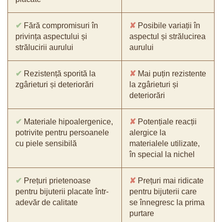
✔
Fără compromisuri în
✘
Posibile variații în
privința aspectului și
aspectul și strălucirea
strălucirii aurului
aurului
✔
Rezistență sporită la
✘
Mai puțin rezistente
zgârieturi și deteriorări
la zgârieturi și
deteriorări
✔
Materiale hipoalergenice,
✘
Potențiale reacții
potrivite pentru persoanele
alergice la
cu piele sensibilă
materialele utilizate,
în special la nichel
✔
Prețuri prietenoase
✘
Prețuri mai ridicate
pentru bijuterii placate într-
pentru bijuterii care
adevăr de calitate
se înnegresc la prima
purtare