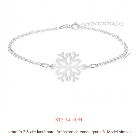
Verighete
Bijuterii pentru barbati
Inele
Lanturi
Bratari
Talismane
Verighete
Bijuterii din argint placate cu aur
24K
313,34 RON
Livrare în 2-3 zile lucrătoare. Ambalare de cadou gratuită. Model simplu