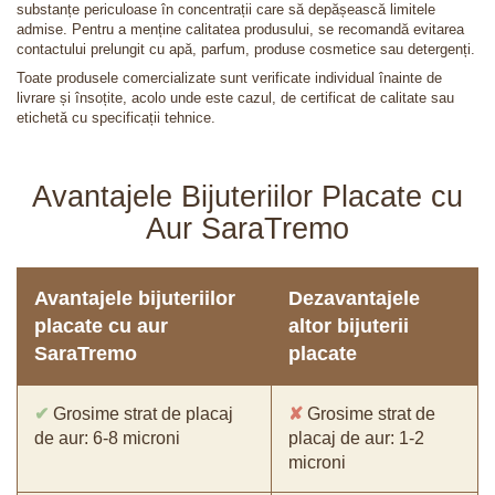
substanțe periculoase în concentrații care să depășească limitele
admise. Pentru a menține calitatea produsului, se recomandă evitarea
contactului prelungit cu apă, parfum, produse cosmetice sau detergenți.
Toate produsele comercializate sunt verificate individual înainte de
livrare și însoțite, acolo unde este cazul, de certificat de calitate sau
etichetă cu specificații tehnice.
Avantajele Bijuteriilor Placate cu
Aur SaraTremo
Avantajele bijuteriilor
Dezavantajele
placate cu aur
altor bijuterii
SaraTremo
placate
✔
Grosime strat de placaj
✘
Grosime strat de
de aur: 6-8 microni
placaj de aur: 1-2
microni