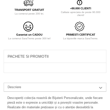
+90.000 CLIENTI
TRANSPORT GRATUIT
Calitate apreciata de peste 90.000
La comenzi peste 200 lei.
clienti!
Garantat un CADOU
PRIMESTI CERTIFICAT
La comenzi SaraTremo peste 300 lei!
La bijuteriile marca SaraTremo.
PACHETE SI PROMOTII
Descriere
Descoperiți colecția noastră de Bijuterii Personalizate, unde fiecare
piesă este o expresie a unicității și a poveștii voastre personale.
Realizate din materiale prețioase și cu o atenție deosebită la