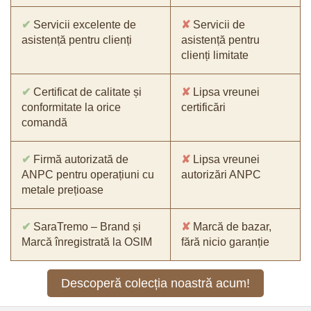
✔
Servicii excelente de
✘
Servicii de
asistență pentru clienți
asistență pentru
clienți limitate
✔
Certificat de calitate și
✘
Lipsa vreunei
conformitate la orice
certificări
comandă
✔
Firmă autorizată de
✘
Lipsa vreunei
ANPC pentru operațiuni cu
autorizări ANPC
metale prețioase
✔
SaraTremo – Brand și
✘
Marcă de bazar,
Marcă înregistrată la OSIM
fără nicio garanție
Descoperă colecția noastră acum!