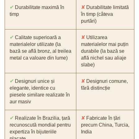
✔
Durabilitate maximă în
✘
Durabilitate limitată
timp
în timp (câteva
purtări)
✔
Calitate superioară a
✘
Utilizarea
materialelor utilizate (la
materialelor mai puțin
bază se află bronz, al treilea
durabile (la bază se
metal ca valoare din lume)
află nichel sau aliaje
slabe)
✔
Designuri unice și
✘
Designuri comune,
elegante, identice cu
fără distincție
piesele similare realizate în
aur masiv
✔
Realizate în Brazilia, țară
✘
Fabricate în țări
recunoscută mondial pentru
precum China, Turcia,
expertiza în bijuteriile
India
placate