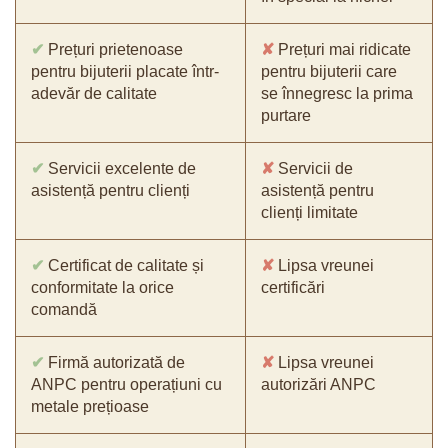
✔
Prețuri prietenoase
✘
Prețuri mai ridicate
pentru bijuterii placate într-
pentru bijuterii care
adevăr de calitate
se înnegresc la prima
purtare
✔
Servicii excelente de
✘
Servicii de
asistență pentru clienți
asistență pentru
clienți limitate
✔
Certificat de calitate și
✘
Lipsa vreunei
conformitate la orice
certificări
comandă
✔
Firmă autorizată de
✘
Lipsa vreunei
ANPC pentru operațiuni cu
autorizări ANPC
metale prețioase