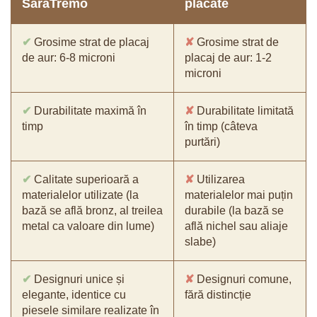
SaraTremo
placate
✔
Grosime strat de placaj
✘
Grosime strat de
de aur: 6-8 microni
placaj de aur: 1-2
microni
✔
Durabilitate maximă în
✘
Durabilitate limitată
timp
în timp (câteva
purtări)
✔
Calitate superioară a
✘
Utilizarea
materialelor utilizate (la
materialelor mai puțin
bază se află bronz, al treilea
durabile (la bază se
metal ca valoare din lume)
află nichel sau aliaje
slabe)
✔
Designuri unice și
✘
Designuri comune,
elegante, identice cu
fără distincție
piesele similare realizate în