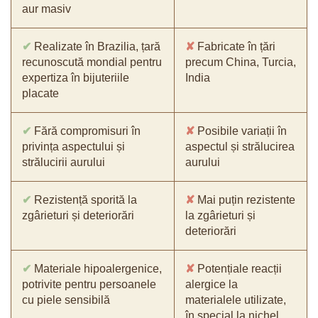
aur masiv
✔
Realizate în Brazilia, țară
✘
Fabricate în țări
recunoscută mondial pentru
precum China, Turcia,
expertiza în bijuteriile
India
placate
✔
Fără compromisuri în
✘
Posibile variații în
privința aspectului și
aspectul și strălucirea
strălucirii aurului
aurului
✔
Rezistență sporită la
✘
Mai puțin rezistente
zgârieturi și deteriorări
la zgârieturi și
deteriorări
✔
Materiale hipoalergenice,
✘
Potențiale reacții
potrivite pentru persoanele
alergice la
cu piele sensibilă
materialele utilizate,
în special la nichel