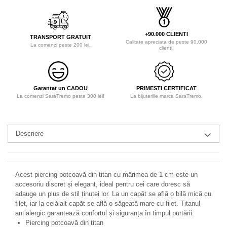
+90.000 CLIENTI
TRANSPORT GRATUIT
Calitate apreciata de peste 90.000
La comenzi peste 200 lei.
clienti!
Garantat un CADOU
PRIMESTI CERTIFICAT
La comenzi SaraTremo peste 300 lei!
La bijuteriile marca SaraTremo.
Descriere
Acest piercing potcoavă din titan cu mărimea de 1 cm este un
accesoriu discret și elegant, ideal pentru cei care doresc să
adauge un plus de stil ținutei lor. La un capăt se află o bilă mică cu
filet, iar la celălalt capăt se află o săgeată mare cu filet. Titanul
antialergic garantează confortul și siguranța în timpul purtării.
Piercing potcoavă din titan