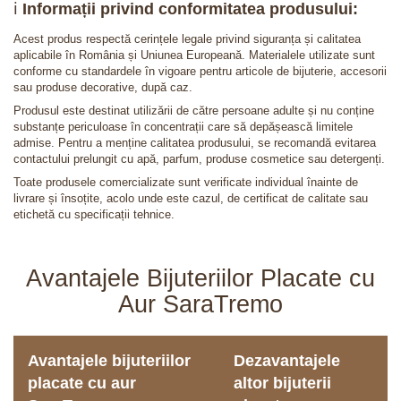
ℹ️
Informații privind conformitatea produsului:
Acest produs respectă cerințele legale privind siguranța și calitatea
aplicabile în România și Uniunea Europeană. Materialele utilizate sunt
conforme cu standardele în vigoare pentru articole de bijuterie, accesorii
sau produse decorative, după caz.
Produsul este destinat utilizării de către persoane adulte și nu conține
substanțe periculoase în concentrații care să depășească limitele
admise. Pentru a menține calitatea produsului, se recomandă evitarea
contactului prelungit cu apă, parfum, produse cosmetice sau detergenți.
Toate produsele comercializate sunt verificate individual înainte de
livrare și însoțite, acolo unde este cazul, de certificat de calitate sau
etichetă cu specificații tehnice.
Avantajele Bijuteriilor Placate cu
Aur SaraTremo
Avantajele bijuteriilor
Dezavantajele
placate cu aur
altor bijuterii