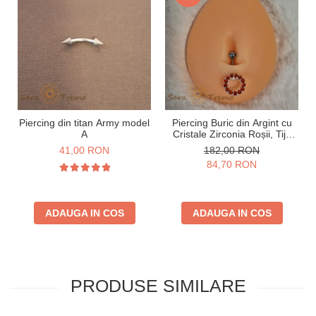
Piercing din titan Army model
Piercing Buric din Argint cu
A
Cristale Zirconia Roșii, Tijă
Groasă
41,00 RON
182,00 RON
84,70 RON
ADAUGA IN COS
ADAUGA IN COS
PRODUSE SIMILARE