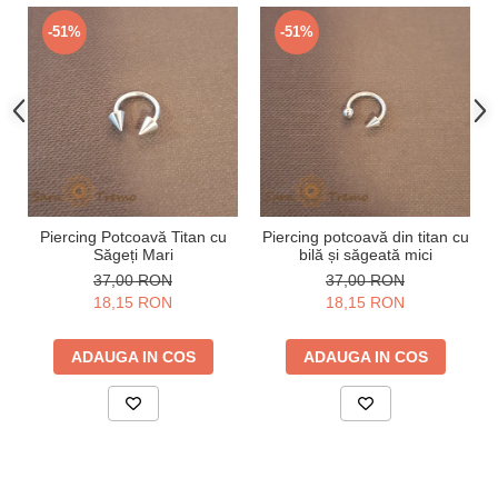
-51%
-51%
Piercing Potcoavă Titan cu
Piercing potcoavă din titan cu
Săgeți Mari
bilă și săgeată mici
37,00 RON
37,00 RON
18,15 RON
18,15 RON
ADAUGA IN COS
ADAUGA IN COS