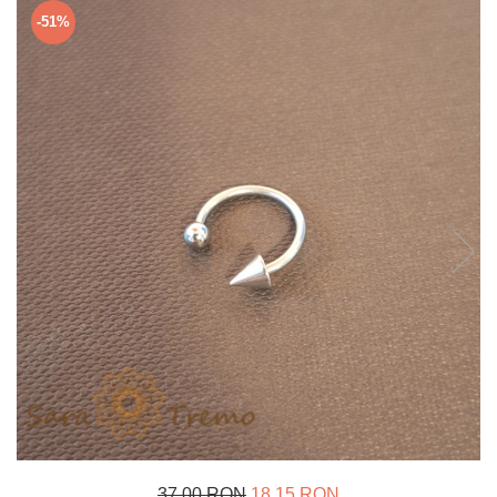
Verighete
-51%
Bijuterii pentru barbati
Inele
Lanturi
Bratari
Talismane
Verighete
Bijuterii din argint placate cu aur
24K
37,00 RON
18,15 RON