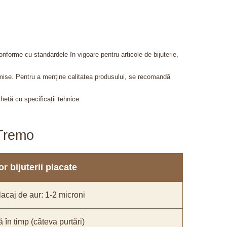
onforme cu standardele în vigoare pentru articole de bijuterie,
admise. Pentru a menține calitatea produsului, se recomandă
chetă cu specificații tehnice.
aTremo
r bijuterii placate
acaj de aur: 1-2 microni
ă în timp (câteva purtări)