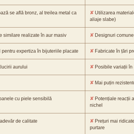
bază se află bronz, al treilea metal ca
✘
Utilizarea material
aliaje slabe)
e similare realizate în aur masiv
✘
Designuri comune, 
pentru expertiza în bijuteriile placate
✘
Fabricate în țări p
ucirii aurului
✘
Posibile variații în
✘
Mai puțin rezistente
oanele cu piele sensibilă
✘
Potențiale reacții a
nichel
-adevăr de calitate
✘
Prețuri mai ridicat
purtare