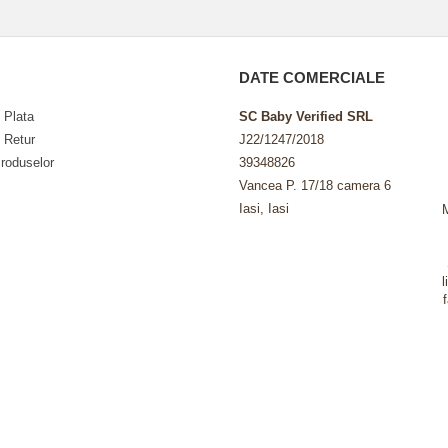
DATE COMERCIALE
 Plata
SC Baby Verified SRL
e Retur
J22/1247/2018
roduselor
39348826
Vancea P. 17/18 camera 6
Iasi, Iasi
l