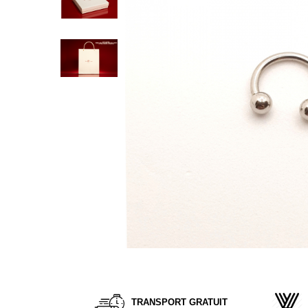
Verighete
Bijuterii pentru barbati
Inele
Lanturi
Bratari
Talismane
Verighete
Bijuterii din argint placate cu aur
24K
Distribuie
pe
Facebook
TRANSPORT GRATUIT