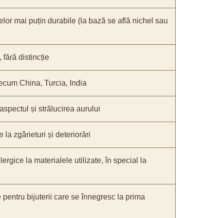
elor mai puțin durabile (la bază se află nichel sau
fără distincție
recum China, Turcia, India
 aspectul și strălucirea aurului
 la zgârieturi și deteriorări
lergice la materialele utilizate, în special la
e pentru bijuterii care se înnegresc la prima