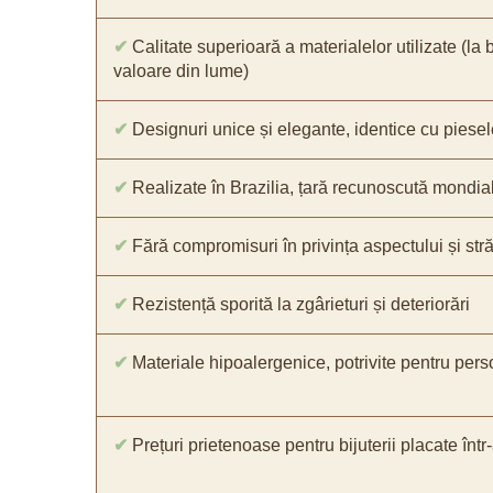
✔
Calitate superioară a materialelor utilizate (la 
valoare din lume)
✔
Designuri unice și elegante, identice cu piesel
✔
Realizate în Brazilia, țară recunoscută mondial 
✔
Fără compromisuri în privința aspectului și străl
✔
Rezistență sporită la zgârieturi și deteriorări
✔
Materiale hipoalergenice, potrivite pentru pers
✔
Prețuri prietenoase pentru bijuterii placate într