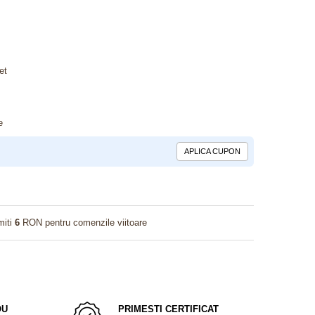
et
e
APLICA CUPON
miti
6
RON pentru comenzile viitoare
OU
PRIMESTI CERTIFICAT