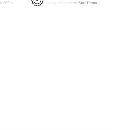
 300 lei!
La bijuteriile marca SaraTremo.