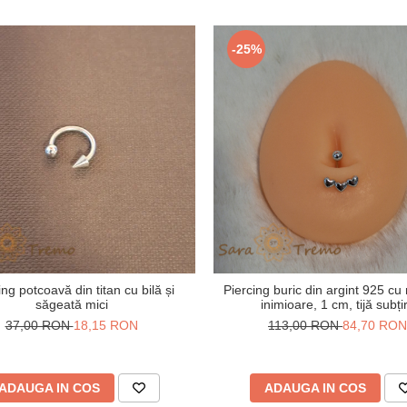
-25%
ing potcoavă din titan cu bilă și
Piercing buric din argint 925 cu
săgeată mici
inimioare, 1 cm, tijă subți
37,00 RON
18,15 RON
113,00 RON
84,70 RON
ADAUGA IN COS
ADAUGA IN COS