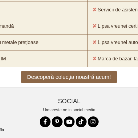
✘
Servicii de asistenț
comandă
✘
Lipsa vreunei certif
 metale prețioase
✘
Lipsa vreunei aut
SIM
✘
Marcă de bazar, făr
Descoperă colecția noastră acum!
SOCIAL
Urmareste-ne in social media
fla