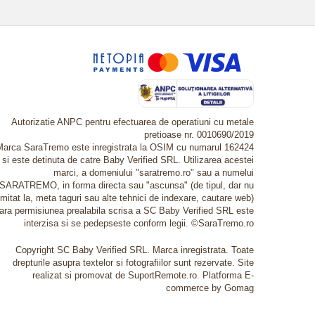
Autorizatie ANPC pentru efectuarea de operatiuni cu metale
pretioase nr. 0010690/2019
Marca SaraTremo este inregistrata la OSIM cu numarul 162424
si este detinuta de catre Baby Verified SRL. Utilizarea acestei
marci, a domeniului "saratremo.ro" sau a numelui
SARATREMO, in forma directa sau "ascunsa" (de tipul, dar nu
imitat la, meta taguri sau alte tehnici de indexare, cautare web)
fara permisiunea prealabila scrisa a SC Baby Verified SRL este
interzisa si se pedepseste conform legii. ©SaraTremo.ro
Copyright SC Baby Verified SRL. Marca inregistrata. Toate
drepturile asupra textelor si fotografiilor sunt rezervate. Site
realizat si promovat de SuportRemote.ro.
Platforma E-
commerce by Gomag