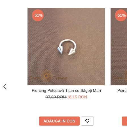
-51%
-51%
Piercing Potcoavă Titan cu Săgeți Mari
Pierc
37,00 RON
18,15 RON
ADAUGA IN COS