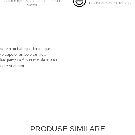
Calitate apreciata de peste 90.000
La comenzi SaraTremo peste
clienti!
erial antialergic, fiind sigur
ele capete, ambele cu filet,
al pentru a fi purtat zi de zi sau
dere și durabil.
PRODUSE SIMILARE