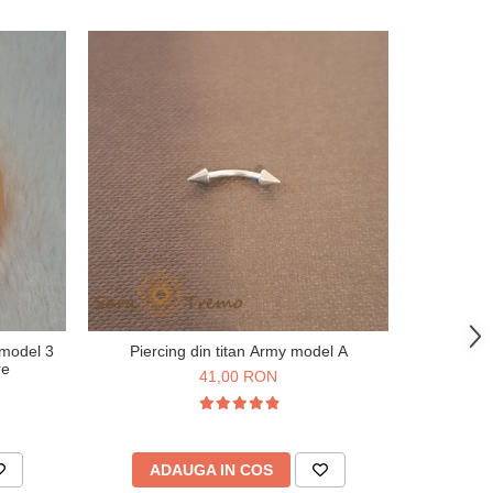
-53%
 model 3
Piercing din titan Army model A
Piercing
re
Zir
41,00 RON
1
ADAUGA IN COS
AD