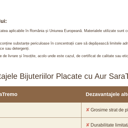
ui:
itatea aplicabile în România și Uniunea Europeană. Materialele utilizate sunt c
nu conține substanțe periculoase în concentrații care să depășească limitele 
ce sau detergenți.
 de livrare și însoțite, acolo unde este cazul, de certificat de calitate sau eti
ajele Bijuteriilor Placate cu Aur Sar
araTremo
Dezavantajele alto
✘
Grosime strat de pl
✘
Durabilitate limitat