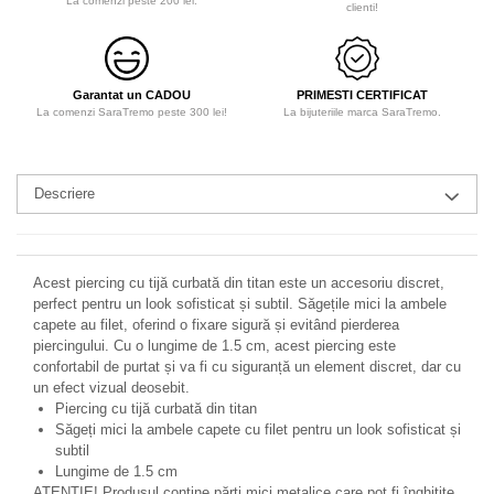
La comenzi peste 200 lei.
clienti!
Garantat un CADOU
PRIMESTI CERTIFICAT
La comenzi SaraTremo peste 300 lei!
La bijuteriile marca SaraTremo.
Descriere
Acest piercing cu tijă curbată din titan este un accesoriu discret,
perfect pentru un look sofisticat și subtil. Săgețile mici la ambele
capete au filet, oferind o fixare sigură și evitând pierderea
piercingului. Cu o lungime de 1.5 cm, acest piercing este
confortabil de purtat și va fi cu siguranță un element discret, dar cu
un efect vizual deosebit.
Piercing cu tijă curbată din titan
Săgeți mici la ambele capete cu filet pentru un look sofisticat și
subtil
Lungime de 1.5 cm
ATENȚIE! Produsul conține părți mici metalice care pot fi înghițite