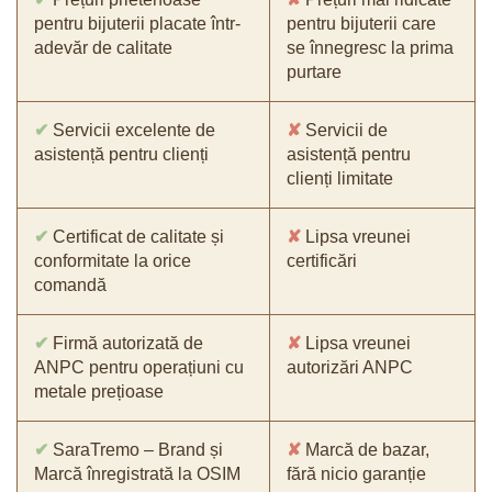
pentru bijuterii placate într-
pentru bijuterii care
adevăr de calitate
se înnegresc la prima
purtare
✔
Servicii excelente de
✘
Servicii de
asistență pentru clienți
asistență pentru
clienți limitate
✔
Certificat de calitate și
✘
Lipsa vreunei
conformitate la orice
certificări
comandă
✔
Firmă autorizată de
✘
Lipsa vreunei
ANPC pentru operațiuni cu
autorizări ANPC
metale prețioase
✔
SaraTremo – Brand și
✘
Marcă de bazar,
Marcă înregistrată la OSIM
fără nicio garanție