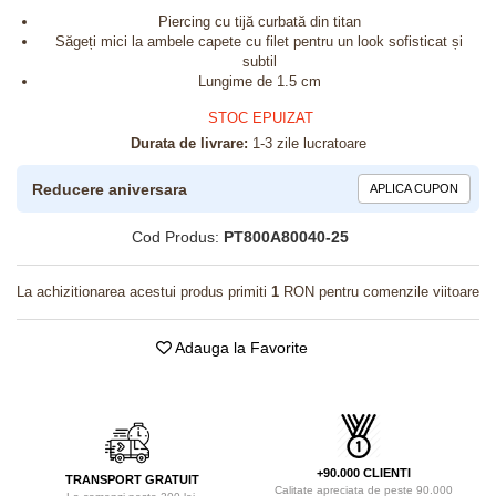
Piercing cu tijă curbată din titan
Săgeți mici la ambele capete cu filet pentru un look sofisticat și
subtil
Lungime de 1.5 cm
STOC EPUIZAT
Durata de livrare:
1-3 zile lucratoare
Reducere aniversara
APLICA CUPON
Cod Produs:
PT800A80040-25
La achizitionarea acestui produs primiti
1
RON pentru comenzile viitoare
Adauga la Favorite
+90.000 CLIENTI
TRANSPORT GRATUIT
Calitate apreciata de peste 90.000