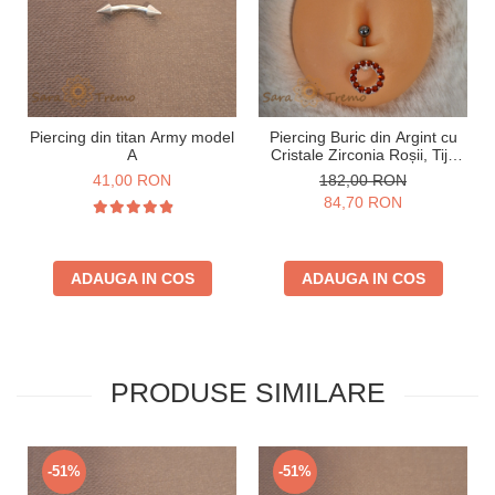
Piercing din titan Army model
Piercing Buric din Argint cu
A
Cristale Zirconia Roșii, Tijă
Groasă
41,00 RON
182,00 RON
84,70 RON
ADAUGA IN COS
ADAUGA IN COS
PRODUSE SIMILARE
-51%
-51%