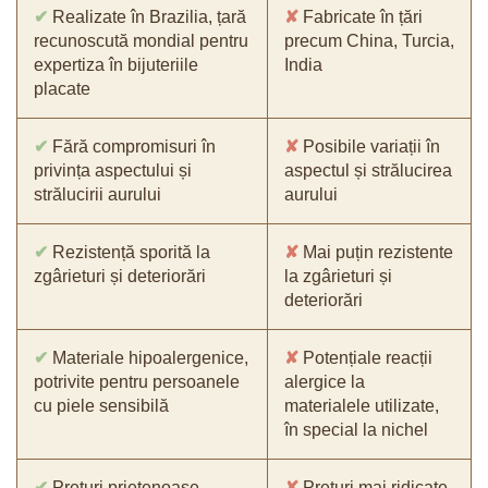
✔
Realizate în Brazilia, țară
✘
Fabricate în țări
recunoscută mondial pentru
precum China, Turcia,
expertiza în bijuteriile
India
placate
✔
Fără compromisuri în
✘
Posibile variații în
privința aspectului și
aspectul și strălucirea
strălucirii aurului
aurului
✔
Rezistență sporită la
✘
Mai puțin rezistente
zgârieturi și deteriorări
la zgârieturi și
deteriorări
✔
Materiale hipoalergenice,
✘
Potențiale reacții
potrivite pentru persoanele
alergice la
cu piele sensibilă
materialele utilizate,
în special la nichel
✔
Prețuri prietenoase
✘
Prețuri mai ridicate