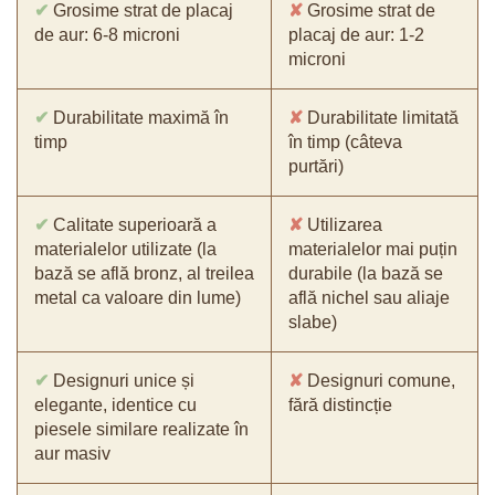
✔
Grosime strat de placaj
✘
Grosime strat de
de aur: 6-8 microni
placaj de aur: 1-2
microni
✔
Durabilitate maximă în
✘
Durabilitate limitată
timp
în timp (câteva
purtări)
✔
Calitate superioară a
✘
Utilizarea
materialelor utilizate (la
materialelor mai puțin
bază se află bronz, al treilea
durabile (la bază se
metal ca valoare din lume)
află nichel sau aliaje
slabe)
✔
Designuri unice și
✘
Designuri comune,
elegante, identice cu
fără distincție
piesele similare realizate în
aur masiv