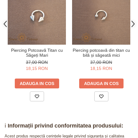
Piercing Potcoavă Titan cu
Piercing potcoavă din titan cu
Săgeți Mari
bilă și săgeată mici
37,00 RON
37,00 RON
18,15 RON
18,15 RON
ADAUGA IN COS
ADAUGA IN COS
ℹ️
Informații privind conformitatea produsului:
Acest produs respectă cerințele legale privind siguranța și calitatea