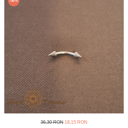
-50%
Verighete
Bijuterii pentru barbati
Inele
Lanturi
Bratari
Talismane
Verighete
Bijuterii din argint placate cu aur
24K
36,30 RON
18,15 RON