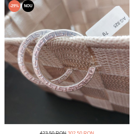
Verighete
-29%
NOU
Bijuterii pentru barbati
Inele
Lanturi
Bratari
Talismane
Verighete
Bijuterii din argint placate cu aur
24K
423,50 RON
302,50 RON