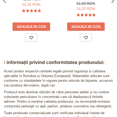
61,00 RON
24,20 RON
24,20 RON
ADAUGA IN COS
ADAUGA IN COS
ℹ️
Informații privind conformitatea produsului:
Acest produs respectă cerințele legale privind siguranța și calitatea
aplicabile în România și Uniunea Europeană. Materialele utilizate sunt
conforme cu standardele în vigoare pentru articole de bijuterie, accesorii
sau produse decorative, după caz.
Produsul este destinat utilizării de către persoane adulte și nu conține
substanțe periculoase în concentrații care să depășească limitele
admise. Pentru a menține calitatea produsului, se recomandă evitarea
contactului prelungit cu apă, parfum, produse cosmetice sau detergenți.
Toate produsele comercializate sunt verificate individual înainte de