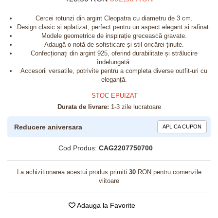
Cercei rotunzi din argint Cleopatra cu diametru de 3 cm.
Design clasic și aplatizat, perfect pentru un aspect elegant și rafinat.
Modele geometrice de inspirație grecească gravate.
Adaugă o notă de sofisticare și stil oricărei ținute.
Confecționați din argint 925, oferind durabilitate și strălucire
îndelungată.
Accesorii versatile, potrivite pentru a completa diverse outfit-uri cu
eleganță.
STOC EPUIZAT
Durata de livrare:
1-3 zile lucratoare
Reducere aniversara
APLICA CUPON
Cod Produs:
CAG2207750700
La achizitionarea acestui produs primiti
30
RON pentru comenzile
viitoare
Adauga la Favorite