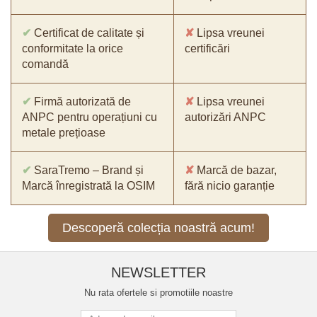
✔
Certificat de calitate și
✘
Lipsa vreunei
conformitate la orice
certificări
comandă
✔
Firmă autorizată de
✘
Lipsa vreunei
ANPC pentru operațiuni cu
autorizări ANPC
metale prețioase
✔
SaraTremo – Brand și
✘
Marcă de bazar,
Marcă înregistrată la OSIM
fără nicio garanție
Descoperă colecția noastră acum!
NEWSLETTER
Nu rata ofertele si promotiile noastre