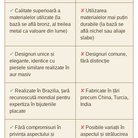
✔
Calitate superioară a
✘
Utilizarea
materialelor utilizate (la
materialelor mai puțin
bază se află bronz, al treilea
durabile (la bază se
metal ca valoare din lume)
află nichel sau aliaje
slabe)
✔
Designuri unice și
✘
Designuri comune,
elegante, identice cu
fără distincție
piesele similare realizate în
aur masiv
✔
Realizate în Brazilia, țară
✘
Fabricate în țări
recunoscută mondial pentru
precum China, Turcia,
expertiza în bijuteriile
India
placate
✔
Fără compromisuri în
✘
Posibile variații în
privința aspectului și
aspectul și strălucirea