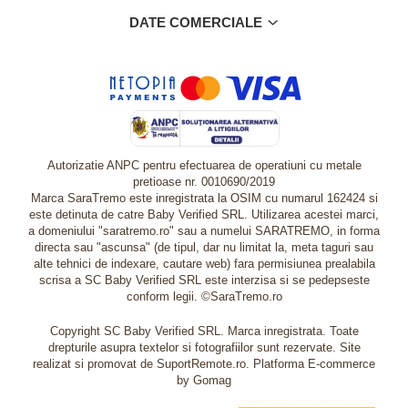
DATE COMERCIALE
Autorizatie ANPC pentru efectuarea de operatiuni cu metale
pretioase nr. 0010690/2019
Marca SaraTremo este inregistrata la OSIM cu numarul 162424 si
este detinuta de catre Baby Verified SRL. Utilizarea acestei marci,
a domeniului "saratremo.ro" sau a numelui SARATREMO, in forma
directa sau "ascunsa" (de tipul, dar nu limitat la, meta taguri sau
alte tehnici de indexare, cautare web) fara permisiunea prealabila
scrisa a SC Baby Verified SRL este interzisa si se pedepseste
conform legii. ©SaraTremo.ro
Copyright SC Baby Verified SRL. Marca inregistrata. Toate
drepturile asupra textelor si fotografiilor sunt rezervate. Site
realizat si promovat de SuportRemote.ro.
Platforma E-commerce
by Gomag