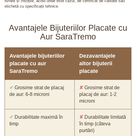
livrare și însoțite, acolo unde este cazul, de certificat de calitate sau
etichetă cu specificații tehnice.
Avantajele Bijuteriilor Placate cu
Aur SaraTremo
Avantajele bijuteriilor
Dezavantajele
placate cu aur
altor bijuterii
SaraTremo
placate
✔
Grosime strat de placaj
✘
Grosime strat de
de aur: 6-8 microni
placaj de aur: 1-2
microni
✔
Durabilitate maximă în
✘
Durabilitate limitată
timp
în timp (câteva
purtări)