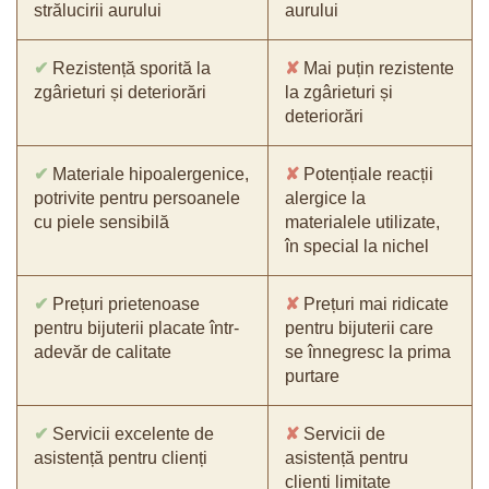
strălucirii aurului
aurului
✔
Rezistență sporită la
✘
Mai puțin rezistente
zgârieturi și deteriorări
la zgârieturi și
deteriorări
✔
Materiale hipoalergenice,
✘
Potențiale reacții
potrivite pentru persoanele
alergice la
cu piele sensibilă
materialele utilizate,
în special la nichel
✔
Prețuri prietenoase
✘
Prețuri mai ridicate
pentru bijuterii placate într-
pentru bijuterii care
adevăr de calitate
se înnegresc la prima
purtare
✔
Servicii excelente de
✘
Servicii de
asistență pentru clienți
asistență pentru
clienți limitate