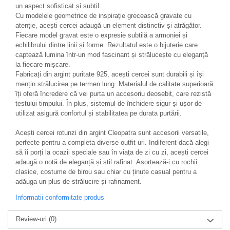
un aspect sofisticat și subtil.
Cu modelele geometrice de inspirație grecească gravate cu
atenție, acești cercei adaugă un element distinctiv și atrăgător.
Fiecare model gravat este o expresie subtilă a armoniei și
echilibrului dintre linii și forme. Rezultatul este o bijuterie care
captează lumina într-un mod fascinant și strălucește cu eleganță
la fiecare mișcare.
Fabricați din argint puritate 925, acești cercei sunt durabili și își
mențin strălucirea pe termen lung. Materialul de calitate superioară
îți oferă încredere că vei purta un accesoriu deosebit, care rezistă
testului timpului. În plus, sistemul de închidere sigur și ușor de
utilizat asigură confortul și stabilitatea pe durata purtării.
Acești cercei rotunzi din argint Cleopatra sunt accesorii versatile,
perfecte pentru a completa diverse outfit-uri. Indiferent dacă alegi
să îi porți la ocazii speciale sau în viața de zi cu zi, acești cercei
adaugă o notă de eleganță și stil rafinat. Asortează-i cu rochii
clasice, costume de birou sau chiar cu ținute casual pentru a
adăuga un plus de strălucire și rafinament.
Informatii conformitate produs
Review-uri
(0)