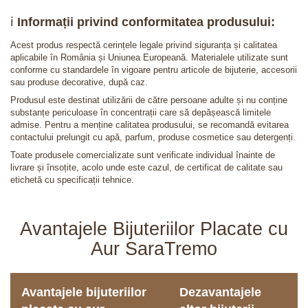
ℹ️
Informații privind conformitatea produsului:
Acest produs respectă cerințele legale privind siguranța și calitatea
aplicabile în România și Uniunea Europeană. Materialele utilizate sunt
conforme cu standardele în vigoare pentru articole de bijuterie, accesorii
sau produse decorative, după caz.
Produsul este destinat utilizării de către persoane adulte și nu conține
substanțe periculoase în concentrații care să depășească limitele
admise. Pentru a menține calitatea produsului, se recomandă evitarea
contactului prelungit cu apă, parfum, produse cosmetice sau detergenți.
Toate produsele comercializate sunt verificate individual înainte de
livrare și însoțite, acolo unde este cazul, de certificat de calitate sau
etichetă cu specificații tehnice.
Avantajele Bijuteriilor Placate cu
Aur SaraTremo
Avantajele bijuteriilor
Dezavantajele