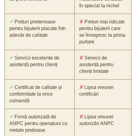
în special la nichel
✔
Prețuri prietenoase
✘
Prețuri mai ridicate
pentru bijuterii placate într-
pentru bijuterii care
adevăr de calitate
se înnegresc la prima
purtare
✔
Servicii excelente de
✘
Servicii de
asistență pentru clienți
asistență pentru
clienți limitate
✔
Certificat de calitate și
✘
Lipsa vreunei
conformitate la orice
certificări
comandă
✔
Firmă autorizată de
✘
Lipsa vreunei
ANPC pentru operațiuni cu
autorizări ANPC
metale prețioase