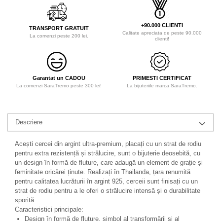
+90.000 CLIENTI
TRANSPORT GRATUIT
Calitate apreciata de peste 90.000
La comenzi peste 200 lei.
clienti!
Garantat un CADOU
PRIMESTI CERTIFICAT
La comenzi SaraTremo peste 300 lei!
La bijuteriile marca SaraTremo.
Descriere
Acești cercei din argint ultra-premium, placați cu un strat de rodiu
pentru extra rezistență și strălucire, sunt o bijuterie deosebită, cu
un design în formă de fluture, care adaugă un element de grație și
feminitate oricărei ținute. Realizați în Thailanda, țara renumită
pentru calitatea lucrăturii în argint 925, cerceii sunt finisați cu un
strat de rodiu pentru a le oferi o strălucire intensă și o durabilitate
sporită.
Caracteristici principale:
Design în formă de fluture, simbol al transformării și al