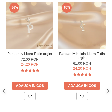
-66%
-60%
Pandantiv Litera P din argint
Pandantiv initiala Litera T din
argint
72,00 RON
61,00 RON
24,20 RON
24,20 RON
ADAUGA IN COS
ADAUGA IN COS