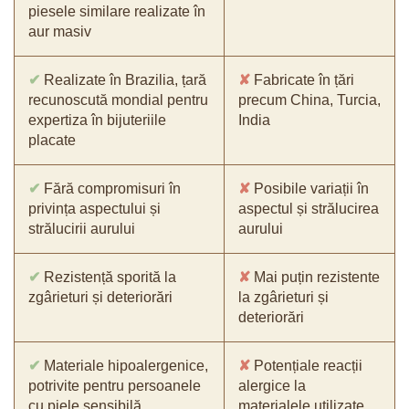
piesele similare realizate în
aur masiv
✔
Realizate în Brazilia, țară
✘
Fabricate în țări
recunoscută mondial pentru
precum China, Turcia,
expertiza în bijuteriile
India
placate
✔
Fără compromisuri în
✘
Posibile variații în
privința aspectului și
aspectul și strălucirea
strălucirii aurului
aurului
✔
Rezistență sporită la
✘
Mai puțin rezistente
zgârieturi și deteriorări
la zgârieturi și
deteriorări
✔
Materiale hipoalergenice,
✘
Potențiale reacții
potrivite pentru persoanele
alergice la
cu piele sensibilă
materialele utilizate,