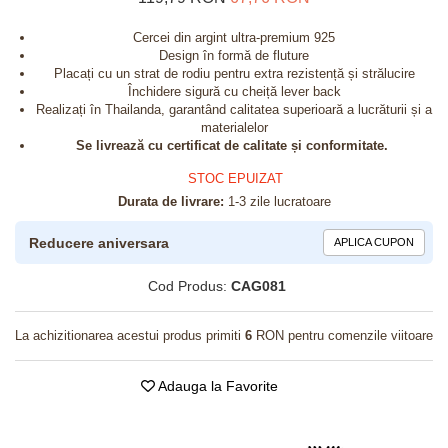
Cercei din argint ultra-premium 925
Design în formă de fluture
Placați cu un strat de rodiu pentru extra rezistență și strălucire
Închidere sigură cu cheiță lever back
Realizați în Thailanda, garantând calitatea superioară a lucrăturii și a
materialelor
Se livrează cu certificat de calitate și conformitate.
STOC EPUIZAT
Durata de livrare:
1-3 zile lucratoare
Reducere aniversara
APLICA CUPON
Cod Produs:
CAG081
La achizitionarea acestui produs primiti
6
RON pentru comenzile viitoare
Adauga la Favorite