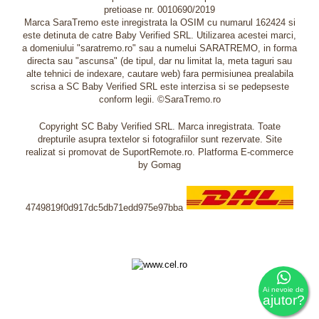
pretioase nr. 0010690/2019
Marca SaraTremo este inregistrata la OSIM cu numarul 162424 si
este detinuta de catre Baby Verified SRL. Utilizarea acestei marci,
a domeniului "saratremo.ro" sau a numelui SARATREMO, in forma
directa sau "ascunsa" (de tipul, dar nu limitat la, meta taguri sau
alte tehnici de indexare, cautare web) fara permisiunea prealabila
scrisa a SC Baby Verified SRL este interzisa si se pedepseste
conform legii. ©SaraTremo.ro
Copyright SC Baby Verified SRL. Marca inregistrata. Toate
drepturile asupra textelor si fotografiilor sunt rezervate. Site
realizat si promovat de SuportRemote.ro.
Platforma E-commerce
by Gomag
4749819f0d917dc5db71edd975e97bba
Livrare oriunde in Europa in 2 zile prin DHL Express
Ai nevoie de
ajutor?