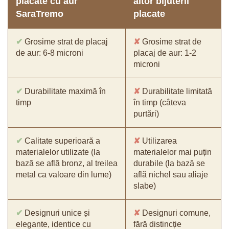
placate cu aur
altor bijuterii
SaraTremo
placate
✔
Grosime strat de placaj
✘
Grosime strat de
de aur: 6-8 microni
placaj de aur: 1-2
microni
✔
Durabilitate maximă în
✘
Durabilitate limitată
timp
în timp (câteva
purtări)
✔
Calitate superioară a
✘
Utilizarea
materialelor utilizate (la
materialelor mai puțin
bază se află bronz, al treilea
durabile (la bază se
metal ca valoare din lume)
află nichel sau aliaje
slabe)
✔
Designuri unice și
✘
Designuri comune,
elegante, identice cu
fără distincție