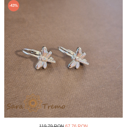
Verighete
-43%
Bijuterii pentru barbati
Inele
Lanturi
Bratari
Talismane
Verighete
Bijuterii din argint placate cu aur
24K
119,79 RON
67,76 RON