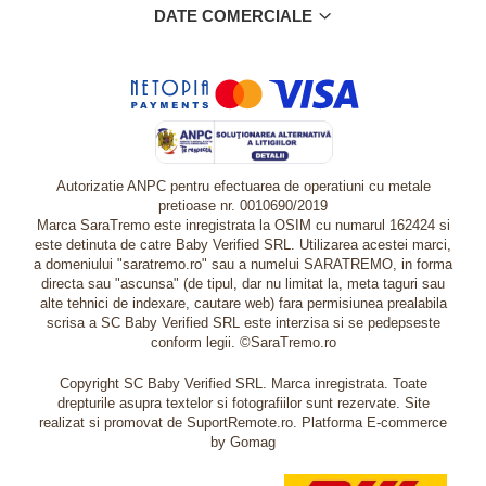
DATE COMERCIALE
Autorizatie ANPC pentru efectuarea de operatiuni cu metale
pretioase nr. 0010690/2019
Marca SaraTremo este inregistrata la OSIM cu numarul 162424 si
este detinuta de catre Baby Verified SRL. Utilizarea acestei marci,
a domeniului "saratremo.ro" sau a numelui SARATREMO, in forma
directa sau "ascunsa" (de tipul, dar nu limitat la, meta taguri sau
alte tehnici de indexare, cautare web) fara permisiunea prealabila
scrisa a SC Baby Verified SRL este interzisa si se pedepseste
conform legii. ©SaraTremo.ro
Copyright SC Baby Verified SRL. Marca inregistrata. Toate
drepturile asupra textelor si fotografiilor sunt rezervate. Site
realizat si promovat de SuportRemote.ro.
Platforma E-commerce
by Gomag