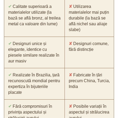
✔
Calitate superioară a
✘
Utilizarea
materialelor utilizate (la
materialelor mai puțin
bază se află bronz, al treilea
durabile (la bază se
metal ca valoare din lume)
află nichel sau aliaje
slabe)
✔
Designuri unice și
✘
Designuri comune,
elegante, identice cu
fără distincție
piesele similare realizate în
aur masiv
✔
Realizate în Brazilia, țară
✘
Fabricate în țări
recunoscută mondial pentru
precum China, Turcia,
expertiza în bijuteriile
India
placate
✔
Fără compromisuri în
✘
Posibile variații în
privința aspectului și
aspectul și strălucirea
strălucirii aurului
aurului