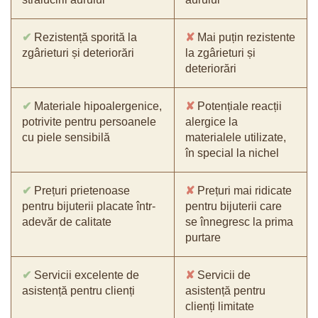
✔
Rezistență sporită la
✘
Mai puțin rezistente
zgârieturi și deteriorări
la zgârieturi și
deteriorări
✔
Materiale hipoalergenice,
✘
Potențiale reacții
potrivite pentru persoanele
alergice la
cu piele sensibilă
materialele utilizate,
în special la nichel
✔
Prețuri prietenoase
✘
Prețuri mai ridicate
pentru bijuterii placate într-
pentru bijuterii care
adevăr de calitate
se înnegresc la prima
purtare
✔
Servicii excelente de
✘
Servicii de
asistență pentru clienți
asistență pentru
clienți limitate