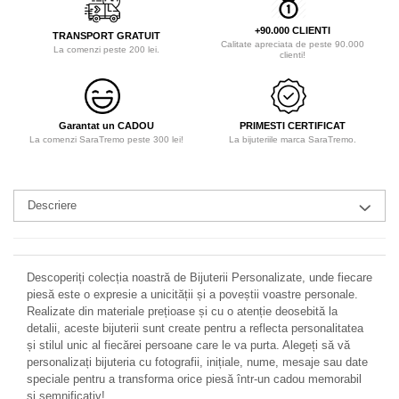
+90.000 CLIENTI
TRANSPORT GRATUIT
Calitate apreciata de peste 90.000
La comenzi peste 200 lei.
clienti!
Garantat un CADOU
PRIMESTI CERTIFICAT
La comenzi SaraTremo peste 300 lei!
La bijuteriile marca SaraTremo.
Descriere
Descoperiți colecția noastră de Bijuterii Personalizate, unde fiecare
piesă este o expresie a unicității și a poveștii voastre personale.
Realizate din materiale prețioase și cu o atenție deosebită la
detalii, aceste bijuterii sunt create pentru a reflecta personalitatea
și stilul unic al fiecărei persoane care le va purta. Alegeți să vă
personalizați bijuteria cu fotografii, inițiale, nume, mesaje sau date
speciale pentru a transforma orice piesă într-un cadou memorabil
și semnificativ!