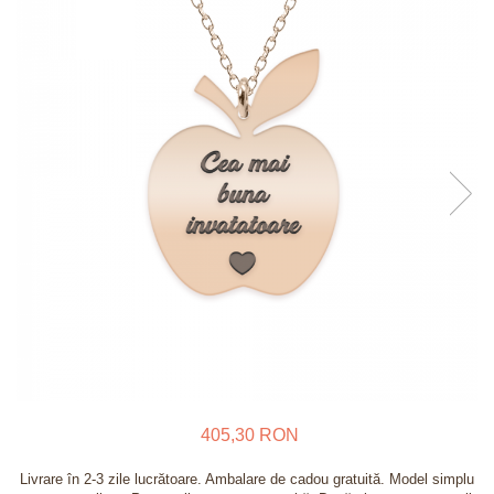
Verighete
Bijuterii pentru barbati
Inele
Lanturi
Bratari
Talismane
Verighete
Bijuterii din argint placate cu aur
24K
405,30 RON
Livrare în 2-3 zile lucrătoare. Ambalare de cadou gratuită. Model simplu