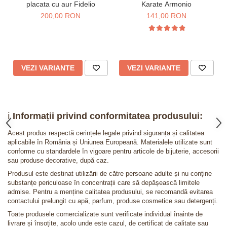
placata cu aur Fidelio
Karate Armonio
200,00 RON
141,00 RON
VEZI VARIANTE
VEZI VARIANTE
ℹ️
Informații privind conformitatea produsului:
Acest produs respectă cerințele legale privind siguranța și calitatea
aplicabile în România și Uniunea Europeană. Materialele utilizate sunt
conforme cu standardele în vigoare pentru articole de bijuterie, accesorii
sau produse decorative, după caz.
Produsul este destinat utilizării de către persoane adulte și nu conține
substanțe periculoase în concentrații care să depășească limitele
admise. Pentru a menține calitatea produsului, se recomandă evitarea
contactului prelungit cu apă, parfum, produse cosmetice sau detergenți.
Toate produsele comercializate sunt verificate individual înainte de
livrare și însoțite, acolo unde este cazul, de certificat de calitate sau