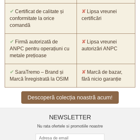
✔
Certificat de calitate și
✘
Lipsa vreunei
conformitate la orice
certificări
comandă
✔
Firmă autorizată de
✘
Lipsa vreunei
ANPC pentru operațiuni cu
autorizări ANPC
metale prețioase
✔
SaraTremo – Brand și
✘
Marcă de bazar,
Marcă înregistrată la OSIM
fără nicio garanție
Descoperă colecția noastră acum!
NEWSLETTER
Nu rata ofertele si promotiile noastre