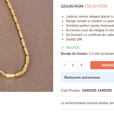
223,00 RON
150,00 RON
Lantisor unisex elegant placat c
Design simplu si modern cu panda
Simbolul perfect pentru frumuset
Accesoriu usor de integrat in ori
Se livrează cu certificat de calit
Ștanță 18K
IN STOC
Durata de livrare:
1-3 zile lucratoar
ADAUG
Reducere aniversara
Cod Produs:
1640330-1440335
La achizitionarea acestui produs pri