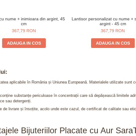
cu nume + inimioara din argint, 45
Lantisor personalizat cu nume + s
cm
argint - 45 cm
367,79 RON
367,79 RON
ADAUGA IN COS
ADAUGA IN COS
ui:
itatea aplicabile în România și Uniunea Europeană. Materialele utilizate sunt c
nu conține substanțe periculoase în concentrații care să depășească limitele 
ce sau detergenți.
 de livrare și însoțite, acolo unde este cazul, de certificat de calitate sau eti
ajele Bijuteriilor Placate cu Aur Sar