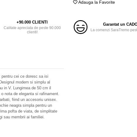
Adauga la Favorite
+90.000 CLIENTI
Garantat un CAD
Calitate apreciata de peste 90.000
La comenzi SaraTremo peste
clienti!
 pentru cei ce doresc sa isi
 Designul modern si simplu al
sau in V. Lungimea de 50 cm il
ga o nota de eleganta si rafinament.
barbati, fiind un accesoriu unisex.
ochie neagra simpla pentru un
ima pofta de viata, de simplitate
gi sau membrii ai familiei.