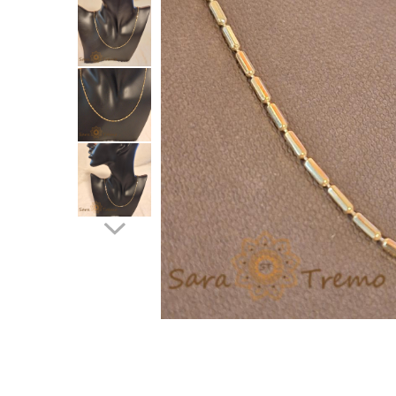
Verighete
Bijuterii pentru barbati
Inele
Lanturi
Bratari
Talismane
Verighete
Bijuterii din argint placate cu aur
24K
Distribuie
pe
Facebook