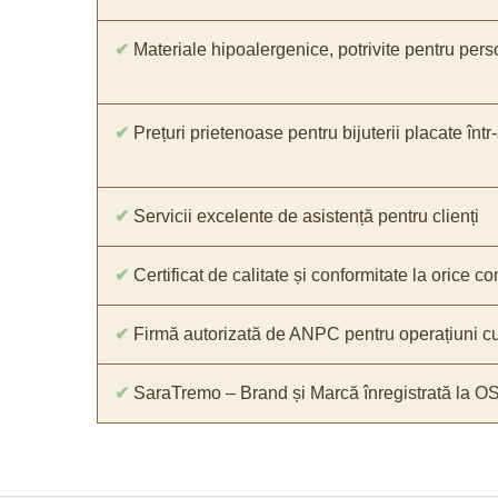
✔
Materiale hipoalergenice, potrivite pentru pers
✔
Prețuri prietenoase pentru bijuterii placate într
✔
Servicii excelente de asistență pentru clienți
✔
Certificat de calitate și conformitate la orice 
✔
Firmă autorizată de ANPC pentru operațiuni cu
✔
SaraTremo – Brand și Marcă înregistrată la O