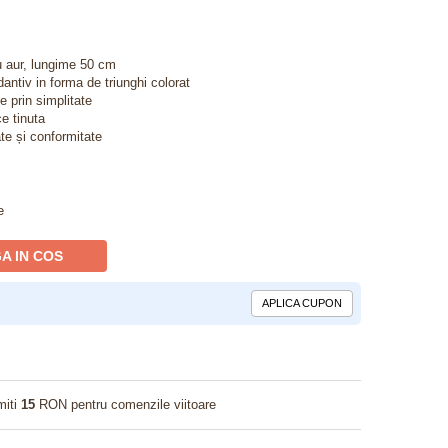
u aur, lungime 50 cm
ntiv in forma de triunghi colorat
e prin simplitate
ce tinuta
ate și conformitate
e
A IN COS
APLICA CUPON
miti
15
RON pentru comenzile viitoare