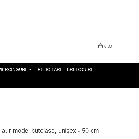
0,00
PIERCINGURI
FELICITARI
BRELOCURI
u aur model butoiase, unisex - 50 cm