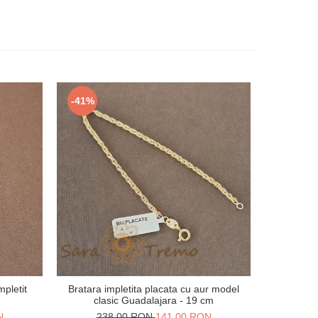
-41%
-36%
mpletit
Bratara impletita placata cu aur model
Brățară pla
clasic Guadalajara - 19 cm
cu plăcu
N
238,00 RON
141,00 RON
21