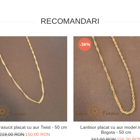
RECOMANDARI
-36%
rasucit placat cu aur Twist - 50 cm
Lantisor placat cu aur model i
Bogota - 50 cm
219,00 RON
150,00 RON
242,00 RON
156,00 RO