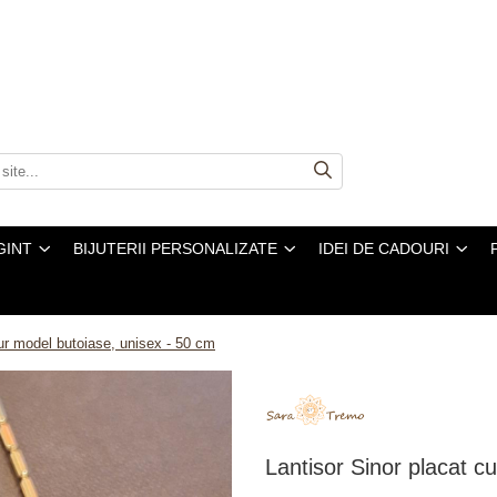
GINT
BIJUTERII PERSONALIZATE
IDEI DE CADOURI
aur model butoiase, unisex - 50 cm
Lantisor Sinor placat c