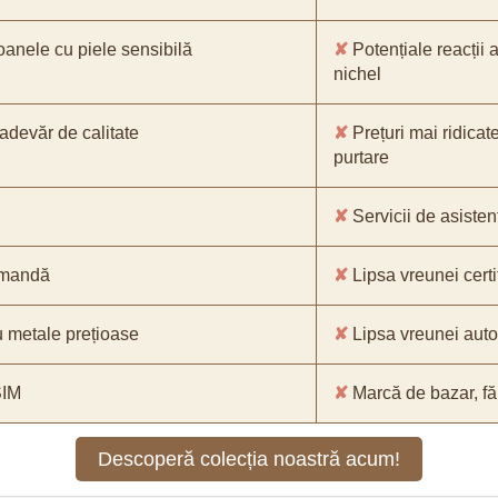
oanele cu piele sensibilă
✘
Potențiale reacții a
nichel
-adevăr de calitate
✘
Prețuri mai ridicat
purtare
✘
Servicii de asistenț
comandă
✘
Lipsa vreunei certif
 metale prețioase
✘
Lipsa vreunei aut
SIM
✘
Marcă de bazar, făr
Descoperă colecția noastră acum!