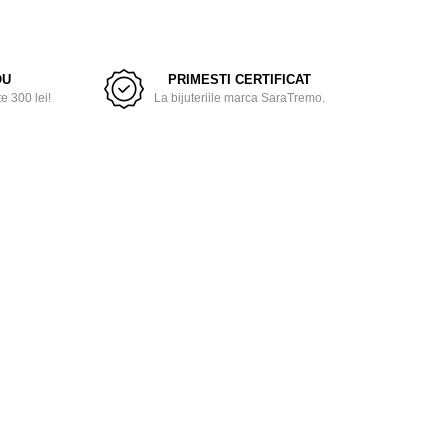
OU
PRIMESTI CERTIFICAT
 300 lei!
La bijuteriile marca SaraTremo.