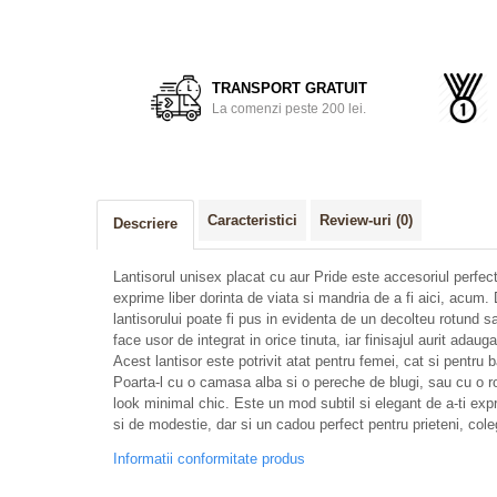
TRANSPORT GRATUIT
La comenzi peste 200 lei.
Caracteristici
Review-uri
(0)
Descriere
Lantisorul unisex placat cu aur Pride este accesoriul perfect
exprime liber dorinta de viata si mandria de a fi aici, acum.
lantisorului poate fi pus in evidenta de un decolteu rotund 
face usor de integrat in orice tinuta, iar finisajul aurit adau
Acest lantisor este potrivit atat pentru femei, cat si pentru 
Poarta-l cu o camasa alba si o pereche de blugi, sau cu o r
look minimal chic. Este un mod subtil si elegant de a-ti expr
si de modestie, dar si un cadou perfect pentru prieteni, cole
Informatii conformitate produs