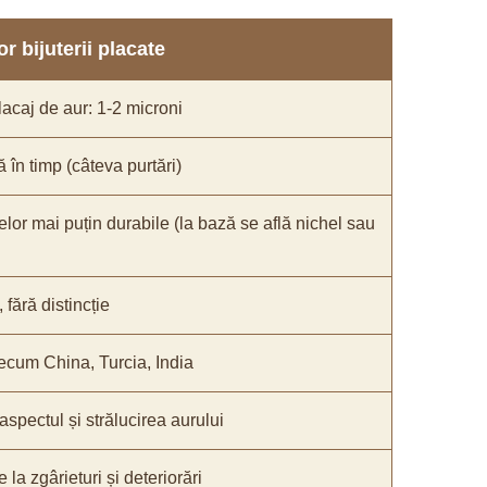
r bijuterii placate
acaj de aur: 1-2 microni
ă în timp (câteva purtări)
elor mai puțin durabile (la bază se află nichel sau
fără distincție
recum China, Turcia, India
 aspectul și strălucirea aurului
 la zgârieturi și deteriorări