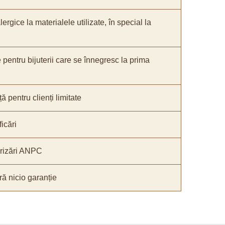
lergice la materialele utilizate, în special la
e pentru bijuterii care se înnegresc la prima
ă pentru clienți limitate
icări
orizări ANPC
ă nicio garanție