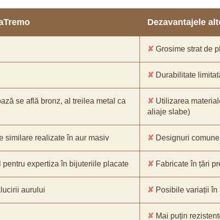
araTremo
Dezavantajele alto
✘
Grosime strat de pl
✘
Durabilitate limitat
bază se află bronz, al treilea metal ca
✘
Utilizarea material
aliaje slabe)
e similare realizate în aur masiv
✘
Designuri comune, 
pentru expertiza în bijuteriile placate
✘
Fabricate în țări p
ucirii aurului
✘
Posibile variații în
✘
Mai puțin rezistente