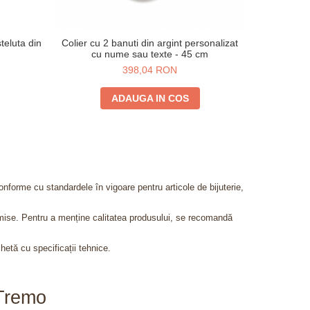
teluta din
Colier cu 2 banuti din argint personalizat
Colier simp
cu nume sau texte - 45 cm
398,04 RON
ADAUGA IN COS
onforme cu standardele în vigoare pentru articole de bijuterie,
admise. Pentru a menține calitatea produsului, se recomandă
chetă cu specificații tehnice.
aTremo