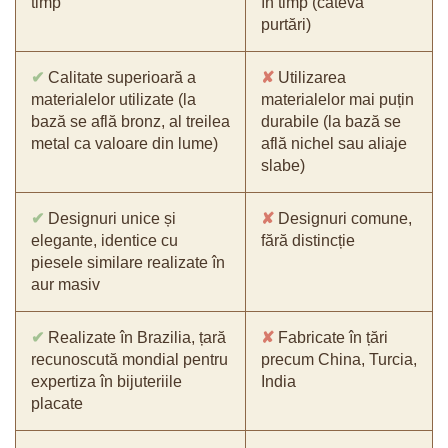
timp
în timp (câteva
purtări)
✔
Calitate superioară a
✘
Utilizarea
materialelor utilizate (la
materialelor mai puțin
bază se află bronz, al treilea
durabile (la bază se
metal ca valoare din lume)
află nichel sau aliaje
slabe)
✔
Designuri unice și
✘
Designuri comune,
elegante, identice cu
fără distincție
piesele similare realizate în
aur masiv
✔
Realizate în Brazilia, țară
✘
Fabricate în țări
recunoscută mondial pentru
precum China, Turcia,
expertiza în bijuteriile
India
placate