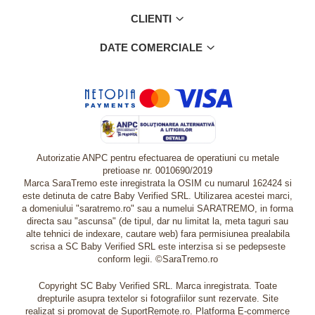
CLIENTI
DATE COMERCIALE
Autorizatie ANPC pentru efectuarea de operatiuni cu metale
pretioase nr. 0010690/2019
Marca SaraTremo este inregistrata la OSIM cu numarul 162424 si
este detinuta de catre Baby Verified SRL. Utilizarea acestei marci,
a domeniului "saratremo.ro" sau a numelui SARATREMO, in forma
directa sau "ascunsa" (de tipul, dar nu limitat la, meta taguri sau
alte tehnici de indexare, cautare web) fara permisiunea prealabila
scrisa a SC Baby Verified SRL este interzisa si se pedepseste
conform legii. ©SaraTremo.ro
Copyright SC Baby Verified SRL. Marca inregistrata. Toate
drepturile asupra textelor si fotografiilor sunt rezervate. Site
realizat si promovat de SuportRemote.ro.
Platforma E-commerce