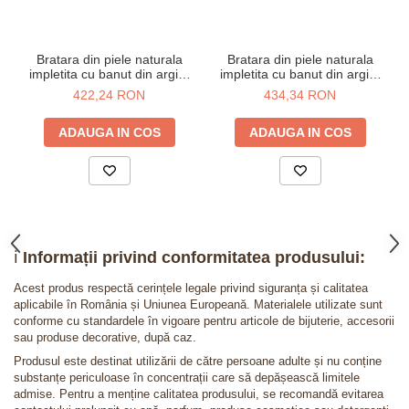
Bratara din piele naturala
Bratara din piele naturala
impletita cu banut din argint
impletita cu banut din argint
925 placat cu aur 24K -
925 placat cu aur roz -
422,24 RON
434,34 RON
constelatia Berbec
constelatia Berbec
ADAUGA IN COS
ADAUGA IN COS
ℹ️
Informații privind conformitatea produsului:
Acest produs respectă cerințele legale privind siguranța și calitatea
aplicabile în România și Uniunea Europeană. Materialele utilizate sunt
conforme cu standardele în vigoare pentru articole de bijuterie, accesorii
sau produse decorative, după caz.
Produsul este destinat utilizării de către persoane adulte și nu conține
substanțe periculoase în concentrații care să depășească limitele
admise. Pentru a menține calitatea produsului, se recomandă evitarea