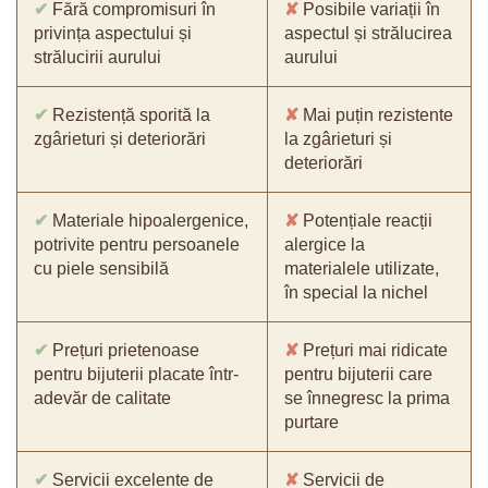
✔
Fără compromisuri în
✘
Posibile variații în
privința aspectului și
aspectul și strălucirea
strălucirii aurului
aurului
✔
Rezistență sporită la
✘
Mai puțin rezistente
zgârieturi și deteriorări
la zgârieturi și
deteriorări
✔
Materiale hipoalergenice,
✘
Potențiale reacții
potrivite pentru persoanele
alergice la
cu piele sensibilă
materialele utilizate,
în special la nichel
✔
Prețuri prietenoase
✘
Prețuri mai ridicate
pentru bijuterii placate într-
pentru bijuterii care
adevăr de calitate
se înnegresc la prima
purtare
✔
Servicii excelente de
✘
Servicii de