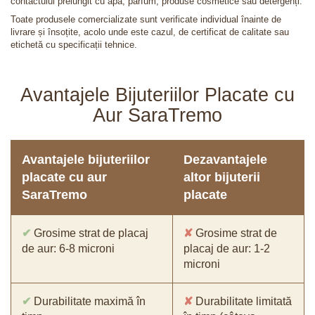
contactului prelungit cu apă, parfum, produse cosmetice sau detergenți.
Toate produsele comercializate sunt verificate individual înainte de
livrare și însoțite, acolo unde este cazul, de certificat de calitate sau
etichetă cu specificații tehnice.
Avantajele Bijuteriilor Placate cu
Aur SaraTremo
Avantajele bijuteriilor
Dezavantajele
placate cu aur
altor bijuterii
SaraTremo
placate
✔
Grosime strat de placaj
✘
Grosime strat de
de aur: 6-8 microni
placaj de aur: 1-2
microni
✔
Durabilitate maximă în
✘
Durabilitate limitată