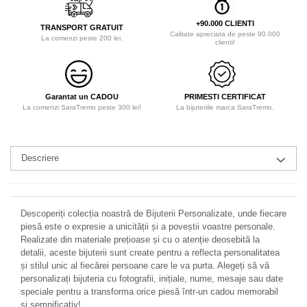
+90.000 CLIENTI
TRANSPORT GRATUIT
Calitate apreciata de peste 90.000
La comenzi peste 200 lei.
clienti!
Garantat un CADOU
PRIMESTI CERTIFICAT
La comenzi SaraTremo peste 300 lei!
La bijuteriile marca SaraTremo.
Descriere
Descoperiți colecția noastră de Bijuterii Personalizate, unde fiecare
piesă este o expresie a unicității și a poveștii voastre personale.
Realizate din materiale prețioase și cu o atenție deosebită la
detalii, aceste bijuterii sunt create pentru a reflecta personalitatea
și stilul unic al fiecărei persoane care le va purta. Alegeți să vă
personalizați bijuteria cu fotografii, inițiale, nume, mesaje sau date
speciale pentru a transforma orice piesă într-un cadou memorabil
și semnificativ!