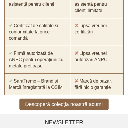
asistență pentru clienți
asistență pentru
clienți limitate
✔
Certificat de calitate și
✘
Lipsa vreunei
conformitate la orice
certificări
comandă
✔
Firmă autorizată de
✘
Lipsa vreunei
ANPC pentru operațiuni cu
autorizări ANPC
metale prețioase
✔
SaraTremo – Brand și
✘
Marcă de bazar,
Marcă înregistrată la OSIM
fără nicio garanție
Descoperă colecția noastră acum!
NEWSLETTER