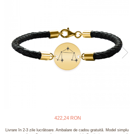
Verighete
Bijuterii pentru barbati
Inele
Lanturi
Bratari
Talismane
Verighete
Bijuterii din argint placate cu aur
24K
422,24 RON
Livrare în 2-3 zile lucrătoare. Ambalare de cadou gratuită. Model simplu