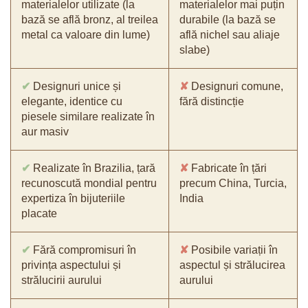
materialelor utilizate (la
materialelor mai puțin
bază se află bronz, al treilea
durabile (la bază se
metal ca valoare din lume)
află nichel sau aliaje
slabe)
✔
Designuri unice și
✘
Designuri comune,
elegante, identice cu
fără distincție
piesele similare realizate în
aur masiv
✔
Realizate în Brazilia, țară
✘
Fabricate în țări
recunoscută mondial pentru
precum China, Turcia,
expertiza în bijuteriile
India
placate
✔
Fără compromisuri în
✘
Posibile variații în
privința aspectului și
aspectul și strălucirea
strălucirii aurului
aurului