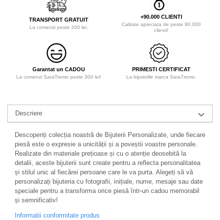
+90.000 CLIENTI
TRANSPORT GRATUIT
Calitate apreciata de peste 90.000
La comenzi peste 200 lei.
clienti!
Garantat un CADOU
PRIMESTI CERTIFICAT
La comenzi SaraTremo peste 300 lei!
La bijuteriile marca SaraTremo.
Descriere
Descoperiți colecția noastră de Bijuterii Personalizate, unde fiecare
piesă este o expresie a unicității și a poveștii voastre personale.
Realizate din materiale prețioase și cu o atenție deosebită la
detalii, aceste bijuterii sunt create pentru a reflecta personalitatea
și stilul unic al fiecărei persoane care le va purta. Alegeți să vă
personalizați bijuteria cu fotografii, inițiale, nume, mesaje sau date
speciale pentru a transforma orice piesă într-un cadou memorabil
și semnificativ!
Informatii conformitate produs