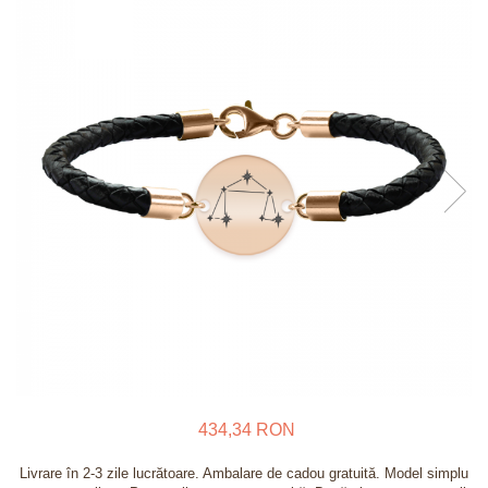
Verighete
Bijuterii pentru barbati
Inele
Lanturi
Bratari
Talismane
Verighete
Bijuterii din argint placate cu aur
24K
434,34 RON
Livrare în 2-3 zile lucrătoare. Ambalare de cadou gratuită. Model simplu