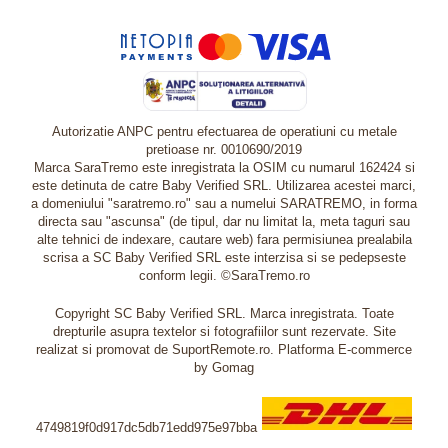
Autorizatie ANPC pentru efectuarea de operatiuni cu metale
pretioase nr. 0010690/2019
Marca SaraTremo este inregistrata la OSIM cu numarul 162424 si
este detinuta de catre Baby Verified SRL. Utilizarea acestei marci,
a domeniului "saratremo.ro" sau a numelui SARATREMO, in forma
directa sau "ascunsa" (de tipul, dar nu limitat la, meta taguri sau
alte tehnici de indexare, cautare web) fara permisiunea prealabila
scrisa a SC Baby Verified SRL este interzisa si se pedepseste
conform legii. ©SaraTremo.ro
Copyright SC Baby Verified SRL. Marca inregistrata. Toate
drepturile asupra textelor si fotografiilor sunt rezervate. Site
realizat si promovat de SuportRemote.ro.
Platforma E-commerce
by Gomag
4749819f0d917dc5db71edd975e97bba
Livrare oriunde in Europa in 2 zile prin DHL Express