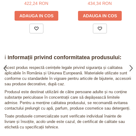
925 placat cu aur 24K -
925 placat cu aur roz -
422,24 RON
434,34 RON
constelatia Berbec
constelatia Berbec
ADAUGA IN COS
ADAUGA IN COS
ℹ️
Informații privind conformitatea produsului:
Acest produs respectă cerințele legale privind siguranța și calitatea
aplicabile în România și Uniunea Europeană. Materialele utilizate sunt
conforme cu standardele în vigoare pentru articole de bijuterie, accesorii
sau produse decorative, după caz.
Produsul este destinat utilizării de către persoane adulte și nu conține
substanțe periculoase în concentrații care să depășească limitele
admise. Pentru a menține calitatea produsului, se recomandă evitarea
contactului prelungit cu apă, parfum, produse cosmetice sau detergenți.
Toate produsele comercializate sunt verificate individual înainte de
livrare și însoțite, acolo unde este cazul, de certificat de calitate sau
etichetă cu specificații tehnice.