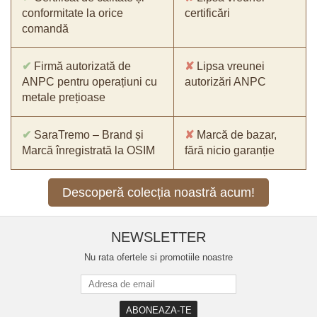
conformitate la orice
certificări
comandă
✔
Firmă autorizată de
✘
Lipsa vreunei
ANPC pentru operațiuni cu
autorizări ANPC
metale prețioase
✔
SaraTremo – Brand și
✘
Marcă de bazar,
Marcă înregistrată la OSIM
fără nicio garanție
Descoperă colecția noastră acum!
NEWSLETTER
Nu rata ofertele si promotiile noastre