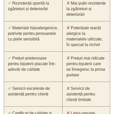
✔
Rezistență sporită la
✘
Mai puțin rezistente
zgârieturi și deteriorări
la zgârieturi și
deteriorări
✔
Materiale hipoalergenice,
✘
Potențiale reacții
potrivite pentru persoanele
alergice la
cu piele sensibilă
materialele utilizate,
în special la nichel
✔
Prețuri prietenoase
✘
Prețuri mai ridicate
pentru bijuterii placate într-
pentru bijuterii care
adevăr de calitate
se înnegresc la prima
purtare
✔
Servicii excelente de
✘
Servicii de
asistență pentru clienți
asistență pentru
clienți limitate
✔
Certificat de calitate și
✘
Lipsa vreunei