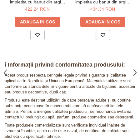
impletita cu banut din argint
impletita cu banut din argint
925 placat cu aur 24K -
925 placat cu aur roz -
422,24 RON
434,34 RON
constelatia Berbec
constelatia Berbec
ADAUGA IN COS
ADAUGA IN COS
ℹ️
Informații privind conformitatea produsului:
Acest produs respectă cerințele legale privind siguranța și calitatea
aplicabile în România și Uniunea Europeană. Materialele utilizate sunt
conforme cu standardele în vigoare pentru articole de bijuterie, accesorii
sau produse decorative, după caz.
Produsul este destinat utilizării de către persoane adulte și nu conține
substanțe periculoase în concentrații care să depășească limitele
admise. Pentru a menține calitatea produsului, se recomandă evitarea
contactului prelungit cu apă, parfum, produse cosmetice sau detergenți.
Toate produsele comercializate sunt verificate individual înainte de
livrare și însoțite, acolo unde este cazul, de certificat de calitate sau
etichetă cu specificații tehnice.