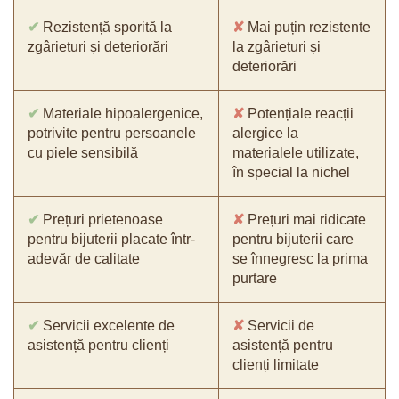
✔
Rezistență sporită la
✘
Mai puțin rezistente
zgârieturi și deteriorări
la zgârieturi și
deteriorări
✔
Materiale hipoalergenice,
✘
Potențiale reacții
potrivite pentru persoanele
alergice la
cu piele sensibilă
materialele utilizate,
în special la nichel
✔
Prețuri prietenoase
✘
Prețuri mai ridicate
pentru bijuterii placate într-
pentru bijuterii care
adevăr de calitate
se înnegresc la prima
purtare
✔
Servicii excelente de
✘
Servicii de
asistență pentru clienți
asistență pentru
clienți limitate