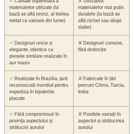
✔
Calitate superioară a
✘
Utilizarea
materialelor utilizate (la
materialelor mai puțin
bază se află bronz, al treilea
durabile (la bază se
metal ca valoare din lume)
află nichel sau aliaje
slabe)
✔
Designuri unice și
✘
Designuri comune,
elegante, identice cu
fără distincție
piesele similare realizate în
aur masiv
✔
Realizate în Brazilia, țară
✘
Fabricate în țări
recunoscută mondial pentru
precum China, Turcia,
expertiza în bijuteriile
India
placate
✔
Fără compromisuri în
✘
Posibile variații în
privința aspectului și
aspectul și strălucirea
strălucirii aurului
aurului