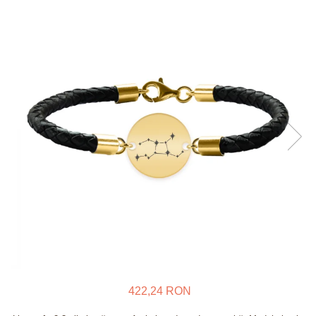
Verighete
Bijuterii pentru barbati
Inele
Lanturi
Bratari
Talismane
Verighete
Bijuterii din argint placate cu aur
24K
422,24 RON