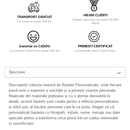
+90.000 CLIENTI
TRANSPORT GRATUIT
Calitate apreciata de peste 90.000
La comenzi peste 200 lei.
clienti!
Garantat un CADOU
PRIMESTI CERTIFICAT
La comenzi SaraTremo peste 300 lei!
La bijuteriile marca SaraTremo.
Descriere
Descoperiți colecția noastră de Bijuterii Personalizate, unde fiecare
piesă este o expresie a unicității și a poveștii voastre personale.
Realizate din materiale prețioase și cu o atenție deosebită la
detalii, aceste bijuterii sunt create pentru a reflecta personalitatea
și stilul unic al fiecărei persoane care le va purta. Alegeți să vă
personalizați bijuteria cu fotografii, inițiale, nume, mesaje sau date
speciale pentru a transforma orice piesă într-un cadou memorabil
și semnificativ!