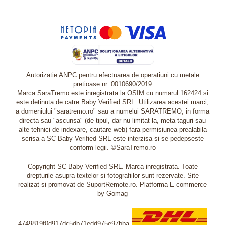
Autorizatie ANPC pentru efectuarea de operatiuni cu metale
pretioase nr. 0010690/2019
Marca SaraTremo este inregistrata la OSIM cu numarul 162424 si
este detinuta de catre Baby Verified SRL. Utilizarea acestei marci,
a domeniului "saratremo.ro" sau a numelui SARATREMO, in forma
directa sau "ascunsa" (de tipul, dar nu limitat la, meta taguri sau
alte tehnici de indexare, cautare web) fara permisiunea prealabila
scrisa a SC Baby Verified SRL este interzisa si se pedepseste
conform legii. ©SaraTremo.ro
Copyright SC Baby Verified SRL. Marca inregistrata. Toate
drepturile asupra textelor si fotografiilor sunt rezervate. Site
realizat si promovat de SuportRemote.ro.
Platforma E-commerce
by Gomag
4749819f0d917dc5db71edd975e97bba