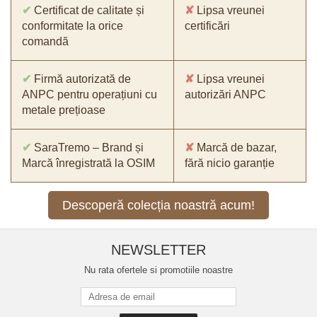
✔
Certificat de calitate și
✘
Lipsa vreunei
conformitate la orice
certificări
comandă
✔
Firmă autorizată de
✘
Lipsa vreunei
ANPC pentru operațiuni cu
autorizări ANPC
metale prețioase
✔
SaraTremo – Brand și
✘
Marcă de bazar,
Marcă înregistrată la OSIM
fără nicio garanție
Descoperă colecția noastră acum!
NEWSLETTER
Nu rata ofertele si promotiile noastre