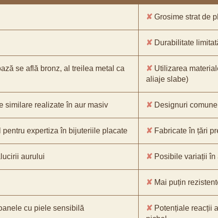
✘
Grosime strat de pl
✘
Durabilitate limitat
bază se află bronz, al treilea metal ca
✘
Utilizarea material
aliaje slabe)
e similare realizate în aur masiv
✘
Designuri comune, 
pentru expertiza în bijuteriile placate
✘
Fabricate în țări p
ucirii aurului
✘
Posibile variații în
✘
Mai puțin rezistente
oanele cu piele sensibilă
✘
Potențiale reacții a