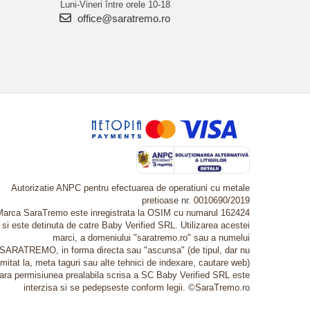
Luni-Vineri între orele 10-18
office@saratremo.ro
Autorizatie ANPC pentru efectuarea de operatiuni cu metale
pretioase nr. 0010690/2019
Marca SaraTremo este inregistrata la OSIM cu numarul 162424
si este detinuta de catre Baby Verified SRL. Utilizarea acestei
marci, a domeniului "saratremo.ro" sau a numelui
SARATREMO, in forma directa sau "ascunsa" (de tipul, dar nu
imitat la, meta taguri sau alte tehnici de indexare, cautare web)
fara permisiunea prealabila scrisa a SC Baby Verified SRL este
interzisa si se pedepseste conform legii. ©SaraTremo.ro