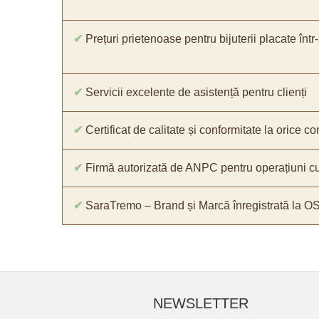
✔
Prețuri prietenoase pentru bijuterii placate într
✔
Servicii excelente de asistență pentru clienți
✔
Certificat de calitate și conformitate la orice 
✔
Firmă autorizată de ANPC pentru operațiuni cu
✔
SaraTremo – Brand și Marcă înregistrată la O
NEWSLETTER