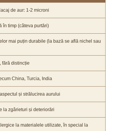
acaj de aur: 1-2 microni
ă în timp (câteva purtări)
elor mai puțin durabile (la bază se află nichel sau
fără distincție
recum China, Turcia, India
 aspectul și strălucirea aurului
 la zgârieturi și deteriorări
lergice la materialele utilizate, în special la