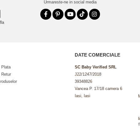
Urmareste-ne in social media
fla
DATE COMERCIALE
 Plata
SC Baby Verified SRL
e Retur
J22/1247/2018
roduselor
39348826
Vancea P. 17/18 camera 6
Iasi, Iasi
l