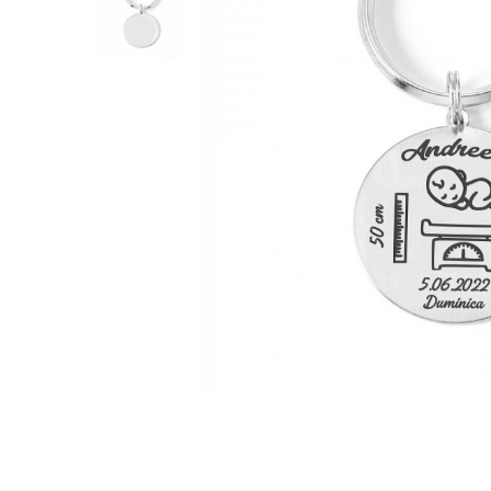
Verighete
Bijuterii pentru barbati
Inele
Lanturi
Bratari
Talismane
Verighete
Bijuterii din argint placate cu aur
24K
Distribuie
pe
Facebook