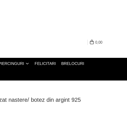
0,00
PIERCINGURI
FELICITARI
BRELOCURI
zat nastere/ botez din argint 925