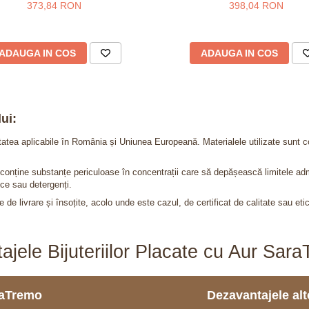
373,84 RON
398,04 RON
ADAUGA IN COS
ADAUGA IN COS
ui:
itatea aplicabile în România și Uniunea Europeană. Materialele utilizate sunt c
nu conține substanțe periculoase în concentrații care să depășească limitele 
ce sau detergenți.
 de livrare și însoțite, acolo unde este cazul, de certificat de calitate sau eti
ajele Bijuteriilor Placate cu Aur Sar
araTremo
Dezavantajele alto