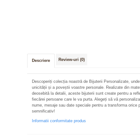
Review-uri
(0)
Descriere
Descoperiți colecția noastră de Bijuterii Personalizate, unde
unicității și a poveștii voastre personale. Realizate din mate
deosebită la detalii, aceste bijuterii sunt create pentru a refl
fiecărei persoane care le va purta. Alegeți să vă personalizați 
nume, mesaje sau date speciale pentru a transforma orice p
semnificativ!
Informatii conformitate produs