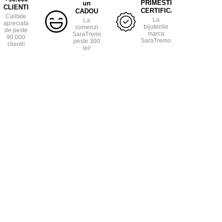
PRIMESTI
un
CLIENTI
CERTIFICAT
CADOU
Calitate
La
La
apreciata
bijuteriile
comenzi
de peste
marca
SaraTremo
90.000
SaraTremo.
peste 300
clienti!
lei!