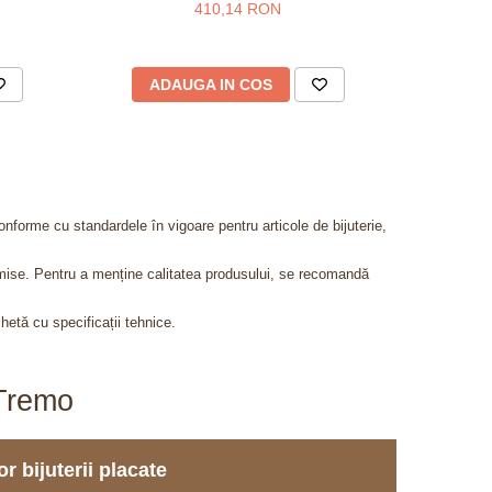
410,14 RON
ADAUGA IN COS
AD
onforme cu standardele în vigoare pentru articole de bijuterie,
admise. Pentru a menține calitatea produsului, se recomandă
chetă cu specificații tehnice.
aTremo
r bijuterii placate