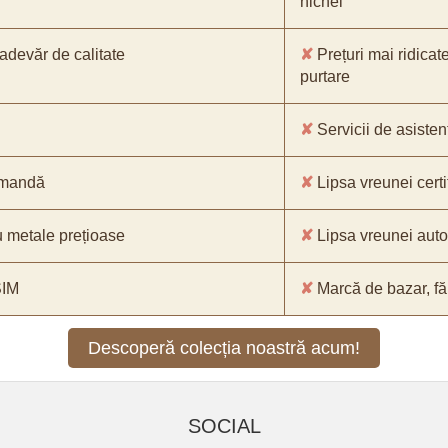
nichel
-adevăr de calitate
✘
Prețuri mai ridicat
purtare
✘
Servicii de asistenț
comandă
✘
Lipsa vreunei certif
 metale prețioase
✘
Lipsa vreunei aut
SIM
✘
Marcă de bazar, făr
Descoperă colecția noastră acum!
SOCIAL