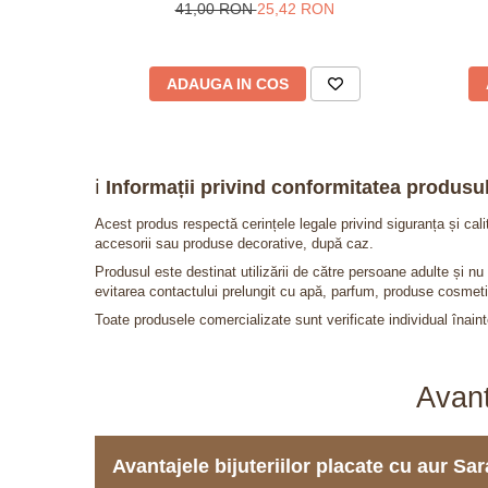
fotografie inauntru
41,00 RON
25,42 RON
ADAUGA IN COS
ℹ️
Informații privind conformitatea produsul
Acest produs respectă cerințele legale privind siguranța și cal
accesorii sau produse decorative, după caz.
Produsul este destinat utilizării de către persoane adulte și 
evitarea contactului prelungit cu apă, parfum, produse cosmeti
Toate produsele comercializate sunt verificate individual înainte
Avant
Avantajele bijuteriilor placate cu aur S