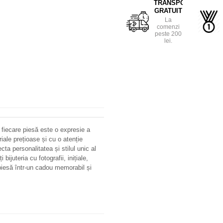
TRANSPORT
GRATUIT
La
comenzi
peste 200
lei.
 fiecare piesă este o expresie a
riale prețioase și cu o atenție
ecta personalitatea și stilul unic al
bijuteria cu fotografii, inițiale,
iesă într-un cadou memorabil și