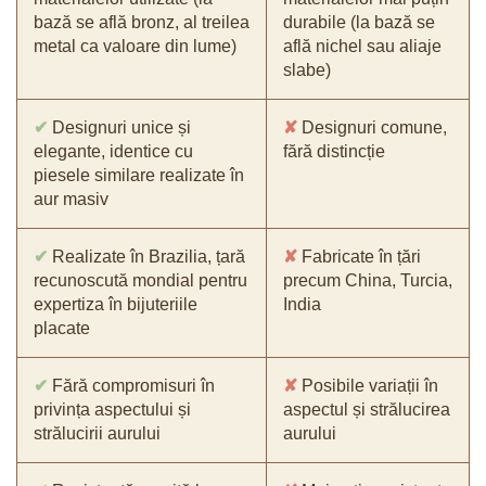
bază se află bronz, al treilea
durabile (la bază se
metal ca valoare din lume)
află nichel sau aliaje
slabe)
✔
Designuri unice și
✘
Designuri comune,
elegante, identice cu
fără distincție
piesele similare realizate în
aur masiv
✔
Realizate în Brazilia, țară
✘
Fabricate în țări
recunoscută mondial pentru
precum China, Turcia,
expertiza în bijuteriile
India
placate
✔
Fără compromisuri în
✘
Posibile variații în
privința aspectului și
aspectul și strălucirea
strălucirii aurului
aurului