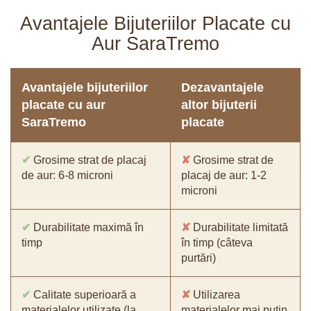
Avantajele Bijuteriilor Placate cu
Aur SaraTremo
Avantajele bijuteriilor
Dezavantajele
placate cu aur
altor bijuterii
SaraTremo
placate
✔
Grosime strat de placaj
✘
Grosime strat de
de aur: 6-8 microni
placaj de aur: 1-2
microni
✔
Durabilitate maximă în
✘
Durabilitate limitată
timp
în timp (câteva
purtări)
✔
Calitate superioară a
✘
Utilizarea
materialelor utilizate (la
materialelor mai puțin