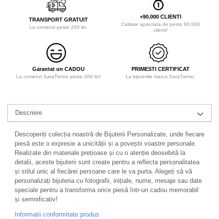
+90.000 CLIENTI
TRANSPORT GRATUIT
Calitate apreciata de peste 90.000
La comenzi peste 200 lei.
clienti!
Garantat un CADOU
PRIMESTI CERTIFICAT
La comenzi SaraTremo peste 300 lei!
La bijuteriile marca SaraTremo.
Descriere
Descoperiți colecția noastră de Bijuterii Personalizate, unde fiecare
piesă este o expresie a unicității și a poveștii voastre personale.
Realizate din materiale prețioase și cu o atenție deosebită la
detalii, aceste bijuterii sunt create pentru a reflecta personalitatea
și stilul unic al fiecărei persoane care le va purta. Alegeți să vă
personalizați bijuteria cu fotografii, inițiale, nume, mesaje sau date
speciale pentru a transforma orice piesă într-un cadou memorabil
și semnificativ!
Informatii conformitate produs