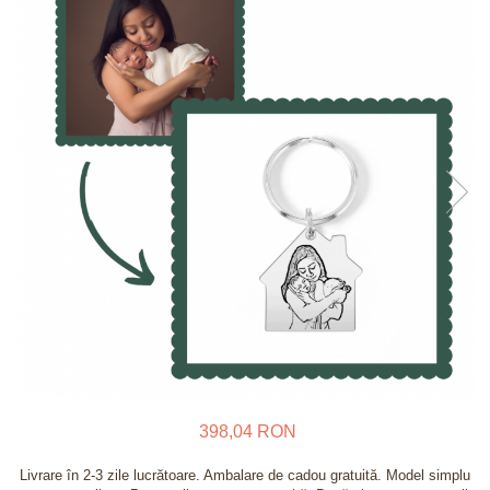
Verighete
Bijuterii pentru barbati
Inele
Lanturi
Bratari
Talismane
Verighete
Bijuterii din argint placate cu aur
24K
398,04 RON
Livrare în 2-3 zile lucrătoare. Ambalare de cadou gratuită. Model simplu