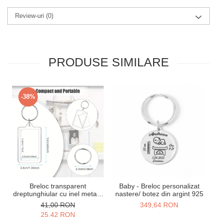
Review-uri
(0)
PRODUSE SIMILARE
-38%
Breloc transparent
Baby - Breloc personalizat
dreptunghiular cu inel metalic
nastere/ botez din argint 925
– se deschide si poti pune
41,00 RON
349,64 RON
fotografie inauntru
25,42 RON