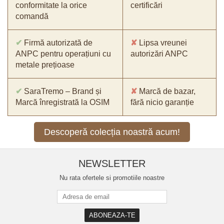
conformitate la orice
certificări
comandă
✔
Firmă autorizată de
✘
Lipsa vreunei
ANPC pentru operațiuni cu
autorizări ANPC
metale prețioase
✔
SaraTremo – Brand și
✘
Marcă de bazar,
Marcă înregistrată la OSIM
fără nicio garanție
Descoperă colecția noastră acum!
NEWSLETTER
Nu rata ofertele si promotiile noastre