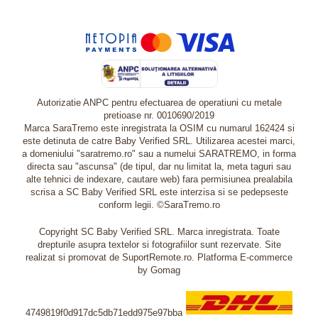
Autorizatie ANPC pentru efectuarea de operatiuni cu metale
pretioase nr. 0010690/2019
Marca SaraTremo este inregistrata la OSIM cu numarul 162424 si
este detinuta de catre Baby Verified SRL. Utilizarea acestei marci,
a domeniului "saratremo.ro" sau a numelui SARATREMO, in forma
directa sau "ascunsa" (de tipul, dar nu limitat la, meta taguri sau
alte tehnici de indexare, cautare web) fara permisiunea prealabila
scrisa a SC Baby Verified SRL este interzisa si se pedepseste
conform legii. ©SaraTremo.ro
Copyright SC Baby Verified SRL. Marca inregistrata. Toate
drepturile asupra textelor si fotografiilor sunt rezervate. Site
realizat si promovat de SuportRemote.ro.
Platforma E-commerce
by Gomag
4749819f0d917dc5db71edd975e97bba