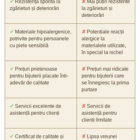
✔
Rezistență sporită la
✘
Mai puțin rezistente
zgârieturi și deteriorări
la zgârieturi și
deteriorări
✔
Materiale hipoalergenice,
✘
Potențiale reacții
potrivite pentru persoanele
alergice la
cu piele sensibilă
materialele utilizate,
în special la nichel
✔
Prețuri prietenoase
✘
Prețuri mai ridicate
pentru bijuterii placate într-
pentru bijuterii care
adevăr de calitate
se înnegresc la prima
purtare
✔
Servicii excelente de
✘
Servicii de
asistență pentru clienți
asistență pentru
clienți limitate
✔
Certificat de calitate și
✘
Lipsa vreunei