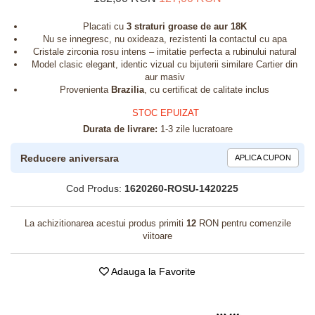
Placati cu
3 straturi groase de aur 18K
Nu se innegresc, nu oxideaza, rezistenti la contactul cu apa
Cristale zirconia rosu intens – imitatie perfecta a rubinului natural
Model clasic elegant, identic vizual cu bijuterii similare Cartier din
aur masiv
Provenienta
Brazilia
, cu certificat de calitate inclus
STOC EPUIZAT
Durata de livrare:
1-3 zile lucratoare
Reducere aniversara
APLICA CUPON
Cod Produs:
1620260-ROSU-1420225
La achizitionarea acestui produs primiti
12
RON pentru comenzile
viitoare
Adauga la Favorite