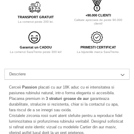
+90.000 CLIENTI
TRANSPORT GRATUIT
Calitate apreciata de peste 90.000
La comenzi peste 200 lei.
clienti!
Garantat un CADOU
PRIMESTI CERTIFICAT
La comenzi SaraTremo peste 300 lei!
La bijuteriile marca SaraTremo.
Descriere
Cerceii
Passion
placati cu aur 18K aduc cu ei intensitatea si
pasiunea rubinului natural, intr-o forma eleganta si accesibila.
Placarea premium in
3 straturi groase de aur
garanteaza
durabilitate, stralucire si rezistenta, chiar si la contactul cu apa,
fara riscul de a se innegri sau oxida.
Cristalele zirconia rosii sunt atent slefuite pentru a reproduce fidel
luminozitatea si profunzimea rubinului veritabil. Designul sofisticat
si rafinat este identic vizual cu modelele Cartier din aur masiv,
oferind astfel luxul dorit la un pret prietenos.