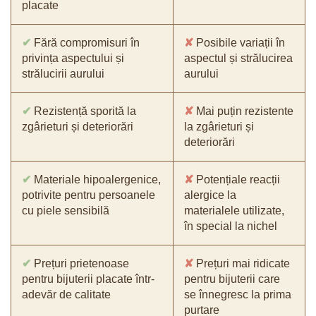
placate
✔
Fără compromisuri în
✘
Posibile variații în
privința aspectului și
aspectul și strălucirea
strălucirii aurului
aurului
✔
Rezistență sporită la
✘
Mai puțin rezistente
zgârieturi și deteriorări
la zgârieturi și
deteriorări
✔
Materiale hipoalergenice,
✘
Potențiale reacții
potrivite pentru persoanele
alergice la
cu piele sensibilă
materialele utilizate,
în special la nichel
✔
Prețuri prietenoase
✘
Prețuri mai ridicate
pentru bijuterii placate într-
pentru bijuterii care
adevăr de calitate
se înnegresc la prima
purtare