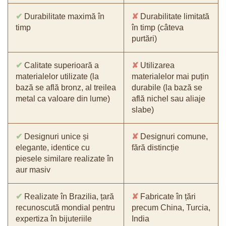
✔
Durabilitate maximă în
✘
Durabilitate limitată
timp
în timp (câteva
purtări)
✔
Calitate superioară a
✘
Utilizarea
materialelor utilizate (la
materialelor mai puțin
bază se află bronz, al treilea
durabile (la bază se
metal ca valoare din lume)
află nichel sau aliaje
slabe)
✔
Designuri unice și
✘
Designuri comune,
elegante, identice cu
fără distincție
piesele similare realizate în
aur masiv
✔
Realizate în Brazilia, țară
✘
Fabricate în țări
recunoscută mondial pentru
precum China, Turcia,
expertiza în bijuteriile
India