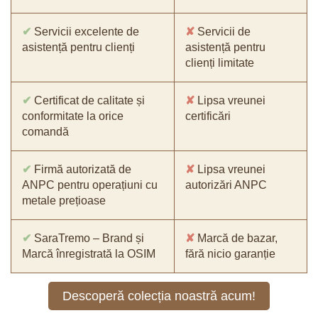
✔
Servicii excelente de
✘
Servicii de
asistență pentru clienți
asistență pentru
clienți limitate
✔
Certificat de calitate și
✘
Lipsa vreunei
conformitate la orice
certificări
comandă
✔
Firmă autorizată de
✘
Lipsa vreunei
ANPC pentru operațiuni cu
autorizări ANPC
metale prețioase
✔
SaraTremo – Brand și
✘
Marcă de bazar,
Marcă înregistrată la OSIM
fără nicio garanție
Descoperă colecția noastră acum!