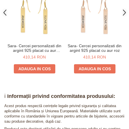
Sara- Cercei personalizati din
Sara- Cercei personalizati din
argint 925 placat cu aur
argint 925 placat cu aur roz
galben 24K
410,14 RON
410,14 RON
ADAUGA IN COS
ADAUGA IN COS
ℹ️
Informații privind conformitatea produsului:
Acest produs respectă cerințele legale privind siguranța și calitatea
aplicabile în România și Uniunea Europeană. Materialele utilizate sunt
conforme cu standardele în vigoare pentru articole de bijuterie, accesorii
sau produse decorative, după caz.
Produsul este destinat utilizării de către persoane adulte și nu conține