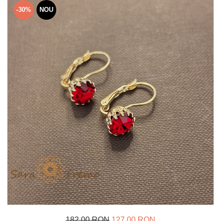
Verighete
-30%
NOU
Bijuterii pentru barbati
Inele
Lanturi
Bratari
Talismane
Verighete
Bijuterii din argint placate cu aur
24K
182,00 RON
127,00 RON