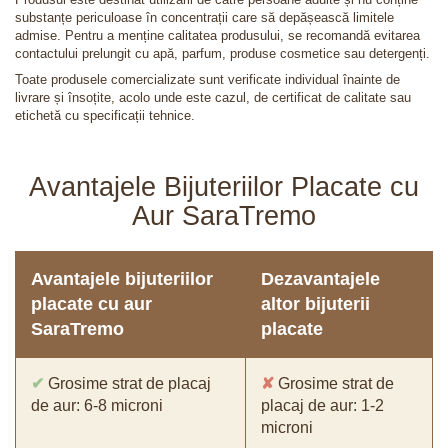
substanțe periculoase în concentrații care să depășească limitele
admise. Pentru a menține calitatea produsului, se recomandă evitarea
contactului prelungit cu apă, parfum, produse cosmetice sau detergenți.
Toate produsele comercializate sunt verificate individual înainte de
livrare și însoțite, acolo unde este cazul, de certificat de calitate sau
etichetă cu specificații tehnice.
Avantajele Bijuteriilor Placate cu
Aur SaraTremo
Avantajele bijuteriilor
Dezavantajele
placate cu aur
altor bijuterii
SaraTremo
placate
✔
Grosime strat de placaj
✘
Grosime strat de
de aur: 6-8 microni
placaj de aur: 1-2
microni