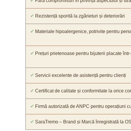
✔
Fără compromisuri în privința aspectului și străl
✔
Rezistență sporită la zgârieturi și deteriorări
✔
Materiale hipoalergenice, potrivite pentru pers
✔
Prețuri prietenoase pentru bijuterii placate într
✔
Servicii excelente de asistență pentru clienți
✔
Certificat de calitate și conformitate la orice 
✔
Firmă autorizată de ANPC pentru operațiuni cu
✔
SaraTremo – Brand și Marcă înregistrată la O