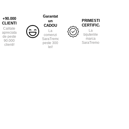
Garantat
+90.000
PRIMESTI
un
CLIENTI
CERTIFICAT
CADOU
Calitate
La
La
apreciata
bijuteriile
comenzi
de peste
marca
SaraTremo
90.000
SaraTremo.
peste 300
clienti!
lei!