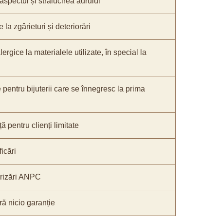
 aspectul și strălucirea aurului
 la zgârieturi și deteriorări
lergice la materialele utilizate, în special la
e pentru bijuterii care se înnegresc la prima
ă pentru clienți limitate
icări
orizări ANPC
ă nicio garanție