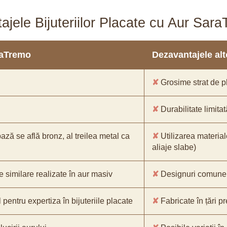
ajele Bijuteriilor Placate cu Aur Sar
araTremo
Dezavantajele alto
✘
Grosime strat de pl
✘
Durabilitate limitat
bază se află bronz, al treilea metal ca
✘
Utilizarea material
aliaje slabe)
e similare realizate în aur masiv
✘
Designuri comune, 
pentru expertiza în bijuteriile placate
✘
Fabricate în țări p