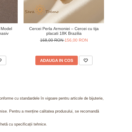
– Model
Cercei Perla Armoniei – Cercei cu tija
Cercei Ce
masiv
placati 18K Brazilia
placati c
168,00 RON
156,00 RON
ADAUGA IN COS
AD
onforme cu standardele în vigoare pentru articole de bijuterie,
admise. Pentru a menține calitatea produsului, se recomandă
chetă cu specificații tehnice.