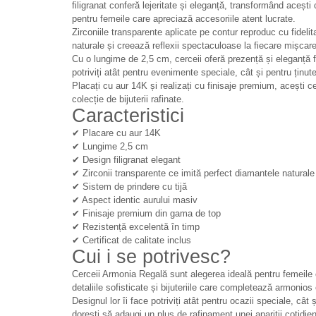
filigranat conferă lejeritate și eleganță, transformând acești
pentru femeile care apreciază accesoriile atent lucrate.
Zirconiile transparente aplicate pe contur reproduc cu fidelit
naturale și creează reflexii spectaculoase la fiecare mișcare
Cu o lungime de 2,5 cm, cerceii oferă prezență și eleganță fă
potriviți atât pentru evenimente speciale, cât și pentru ținut
Placați cu aur 14K și realizați cu finisaje premium, acești 
colecție de bijuterii rafinate.
Caracteristici
✔ Placare cu aur 14K
✔ Lungime 2,5 cm
✔ Design filigranat elegant
✔ Zirconii transparente ce imită perfect diamantele naturale
✔ Sistem de prindere cu tijă
✔ Aspect identic aurului masiv
✔ Finisaje premium din gama de top
✔ Rezistență excelentă în timp
✔ Certificat de calitate inclus
Cui i se potrivesc?
Cerceii Armonia Regală sunt alegerea ideală pentru femeile
detaliile sofisticate și bijuteriile care completează armonios 
Designul lor îi face potriviți atât pentru ocazii speciale, câ
dorești să adaugi un plus de rafinament unei apariții cotidie