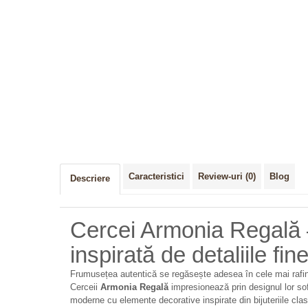
Caracteristici
Review-uri
(0)
Blog
Descriere
Cercei Armonia Regală 
inspirată de detaliile fin
Frumusețea autentică se regăsește adesea în cele mai rafina
Cerceii
Armonia Regală
impresionează prin designul lor sofi
moderne cu elemente decorative inspirate din bijuteriile cla