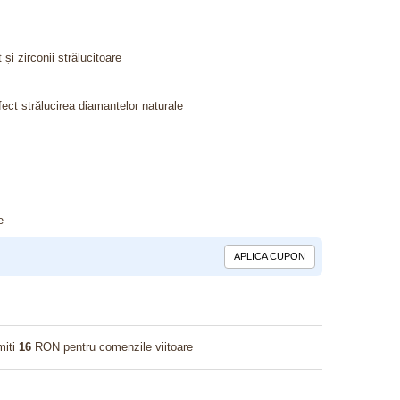
și zirconii strălucitoare
fect strălucirea diamantelor naturale
e
APLICA CUPON
miti
16
RON pentru comenzile viitoare