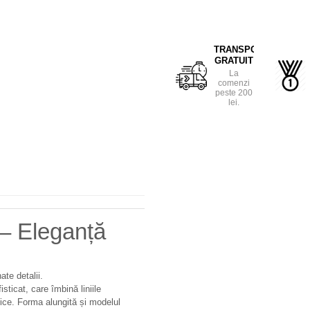
TRANSPORT
GRATUIT
La
comenzi
peste 200
lei.
– Eleganță
e
te detalii.
sticat, care îmbină liniile
sice. Forma alungită și modelul