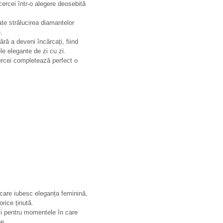
 cercei într-o alegere deosebită
ate strălucirea diamantelor
.
ră a deveni încărcați, fiind
ele elegante de zi cu zi.
cercei completează perfect o
 care iubesc eleganța feminină,
orice ținută.
t și pentru momentele în care
ne.