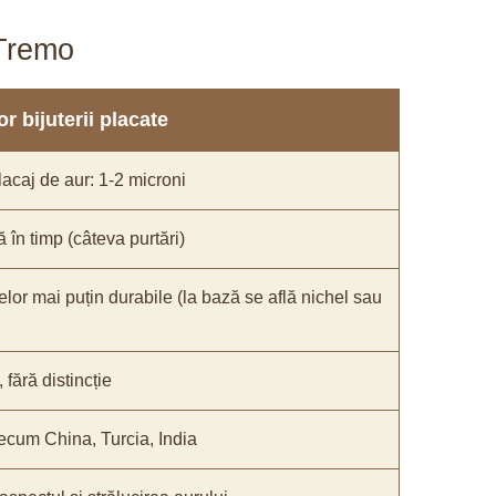
aTremo
r bijuterii placate
acaj de aur: 1-2 microni
ă în timp (câteva purtări)
elor mai puțin durabile (la bază se află nichel sau
fără distincție
recum China, Turcia, India