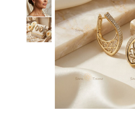
Verighete
Bijuterii pentru barbati
Inele
Lanturi
Bratari
Talismane
Verighete
Bijuterii din argint placate cu aur
24K
Distribuie
pe
Facebook