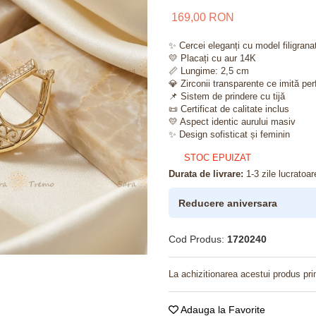
169,00 RON
✨ Cercei eleganți cu model filigranat 
💛 Placați cu aur 14K
📏 Lungime: 2,5 cm
💎 Zirconii transparente ce imită per
📌 Sistem de prindere cu tijă
📜 Certificat de calitate inclus
💛 Aspect identic aurului masiv
✨ Design sofisticat și feminin
STOC EPUIZAT
Durata de livrare:
1-3 zile lucratoar
Reducere aniversara
Cod Produs:
1720240
La achizitionarea acestui produs pri
Adauga la Favorite