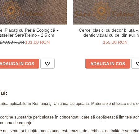
ei Placați cu Perlă Ecologică -
Cercei clasici cu decor biluță 
stseller SaraTremo - 2.5 cm
identic vizual cu cel din aur 
170,00 RON
101,00 RON
165,00 RON
ADAUGA IN COS
ADAUGA IN COS
ui:
itatea aplicabile în România și Uniunea Europeană. Materialele utilizate sunt c
nu conține substanțe periculoase în concentrații care să depășească limitele 
ce sau detergenți.
 de livrare și însoțite, acolo unde este cazul, de certificat de calitate sau eti