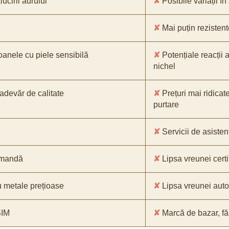
ucirii aurului
✘
Posibile variații în
✘
Mai puțin rezistente
oanele cu piele sensibilă
✘
Potențiale reacții a
nichel
-adevăr de calitate
✘
Prețuri mai ridicat
purtare
✘
Servicii de asistenț
comandă
✘
Lipsa vreunei certif
 metale prețioase
✘
Lipsa vreunei aut
SIM
✘
Marcă de bazar, făr