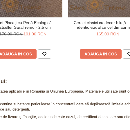
ei Placați cu Perlă Ecologică -
Cercei clasici cu decor biluță 
stseller SaraTremo - 2.5 cm
identic vizual cu cel din aur 
170,00 RON
101,00 RON
165,00 RON
ADAUGA IN COS
ADAUGA IN COS
ui:
itatea aplicabile în România și Uniunea Europeană. Materialele utilizate sunt c
nu conține substanțe periculoase în concentrații care să depășească limitele 
ce sau detergenți.
 de livrare și însoțite, acolo unde este cazul, de certificat de calitate sau eti