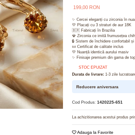
199,00 RON
✨ Cercei eleganți cu zirconia în nua
💛 Placați cu 3 straturi de aur 18K
🇧🇷 Fabricați în Brazilia
💎 Zirconia ce imită frumusețea chih
🔒 Sistem de închidere confortabil și
📜 Certificat de calitate inclus
💛 Nuanță identică aurului masiv
✨ Finisaje premium din gama de to
STOC EPUIZAT
Durata de livrare:
1-3 zile lucratoar
Reducere aniversara
Cod Produs:
1420225-651
La achizitionarea acestui produs pri
Adauga la Favorite