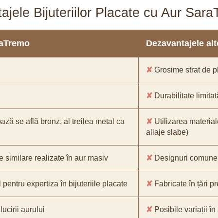
ajele Bijuteriilor Placate cu Aur Sar
araTremo
Dezavantajele alto
✘
Grosime strat de pl
✘
Durabilitate limitat
bază se află bronz, al treilea metal ca
✘
Utilizarea material
aliaje slabe)
e similare realizate în aur masiv
✘
Designuri comune, 
pentru expertiza în bijuteriile placate
✘
Fabricate în țări p
ucirii aurului
✘
Posibile variații în