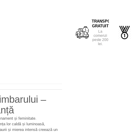
TRANSPORT
GRATUIT
La
comenzi
peste 200
lei.
imbarului –
anță
finament și feminitate.
ța lor caldă și luminoasă,
 aurii și mierea intensă creează un