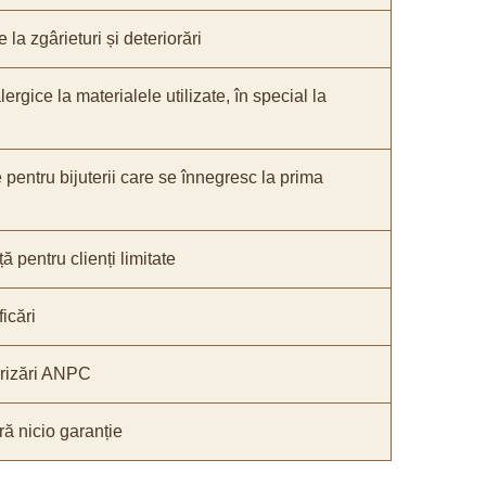
 la zgârieturi și deteriorări
lergice la materialele utilizate, în special la
e pentru bijuterii care se înnegresc la prima
ă pentru clienți limitate
icări
orizări ANPC
ă nicio garanție