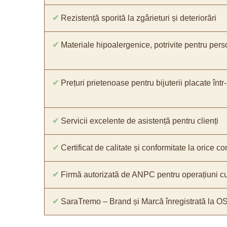
✔
Rezistență sporită la zgârieturi și deteriorări
✔
Materiale hipoalergenice, potrivite pentru pers
✔
Prețuri prietenoase pentru bijuterii placate într
✔
Servicii excelente de asistență pentru clienți
✔
Certificat de calitate și conformitate la orice 
✔
Firmă autorizată de ANPC pentru operațiuni cu
✔
SaraTremo – Brand și Marcă înregistrată la O