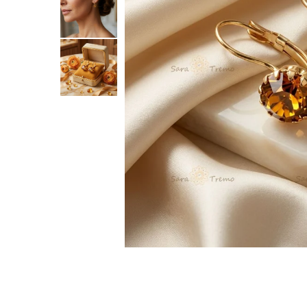
Verighete
Bijuterii pentru barbati
Inele
Lanturi
Bratari
Talismane
Verighete
Bijuterii din argint placate cu aur
24K
Distribuie
pe
Facebook