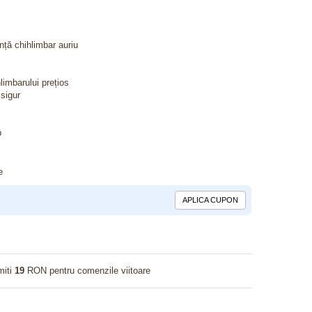
nță chihlimbar auriu
limbarului prețios
 sigur
p
e
APLICA CUPON
miti
19
RON pentru comenzile viitoare