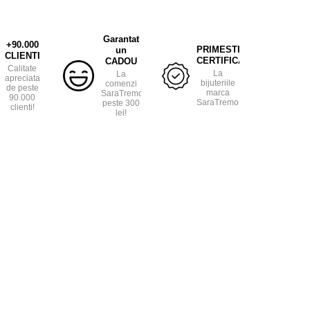
Garantat
+90.000
PRIMESTI
un
CLIENTI
CERTIFICAT
CADOU
Calitate
La
La
apreciata
bijuteriile
comenzi
de peste
marca
SaraTremo
90.000
SaraTremo.
peste 300
clienti!
lei!