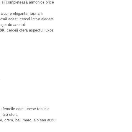
i și completează armonios orice
ălucire elegantă, fără a fi
ormă acești cercei într-o alegere
 ușor de asortat.
18K
, cerceii oferă aspectul luxos
u femeile care iubesc tonurile
 fără efort.
re, crem, bej, maro, alb sau auriu