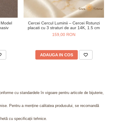
– Model
Cercei Cercul Luminii – Cercei Rotunzi
Cercei
masiv
placati cu 3 straturi de aur 14K, 1.5 cm
16
159,00 RON
ADAUGA IN COS
AD
onforme cu standardele în vigoare pentru articole de bijuterie,
admise. Pentru a menține calitatea produsului, se recomandă
chetă cu specificații tehnice.