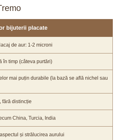
aTremo
r bijuterii placate
acaj de aur: 1-2 microni
ă în timp (câteva purtări)
elor mai puțin durabile (la bază se află nichel sau
fără distincție
recum China, Turcia, India
 aspectul și strălucirea aurului