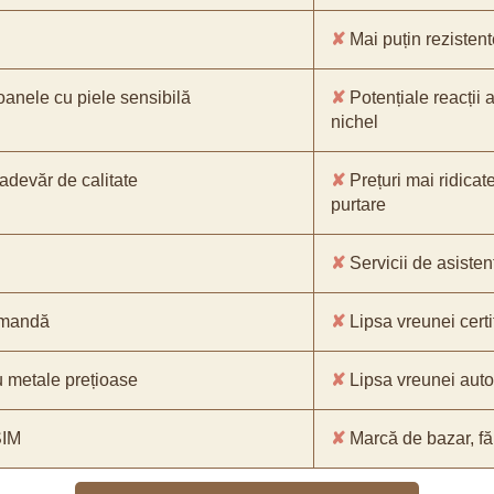
✘
Mai puțin rezistente
oanele cu piele sensibilă
✘
Potențiale reacții a
nichel
-adevăr de calitate
✘
Prețuri mai ridicat
purtare
✘
Servicii de asistenț
comandă
✘
Lipsa vreunei certif
 metale prețioase
✘
Lipsa vreunei aut
SIM
✘
Marcă de bazar, făr