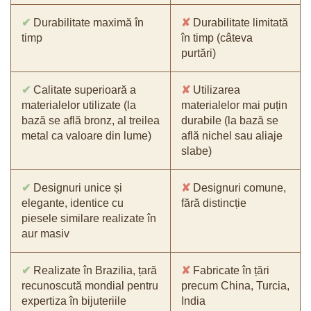
✔
Durabilitate maximă în
✘
Durabilitate limitată
timp
în timp (câteva
purtări)
✔
Calitate superioară a
✘
Utilizarea
materialelor utilizate (la
materialelor mai puțin
bază se află bronz, al treilea
durabile (la bază se
metal ca valoare din lume)
află nichel sau aliaje
slabe)
✔
Designuri unice și
✘
Designuri comune,
elegante, identice cu
fără distincție
piesele similare realizate în
aur masiv
✔
Realizate în Brazilia, țară
✘
Fabricate în țări
recunoscută mondial pentru
precum China, Turcia,
expertiza în bijuteriile
India