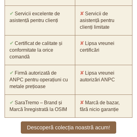
✔
Servicii excelente de
✘
Servicii de
asistență pentru clienți
asistență pentru
clienți limitate
✔
Certificat de calitate și
✘
Lipsa vreunei
conformitate la orice
certificări
comandă
✔
Firmă autorizată de
✘
Lipsa vreunei
ANPC pentru operațiuni cu
autorizări ANPC
metale prețioase
✔
SaraTremo – Brand și
✘
Marcă de bazar,
Marcă înregistrată la OSIM
fără nicio garanție
Descoperă colecția noastră acum!