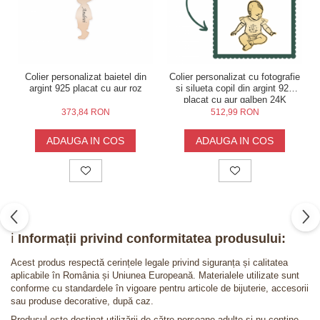
Colier personalizat baietel din
Colier personalizat cu fotografie
argint 925 placat cu aur roz
si silueta copil din argint 925
placat cu aur galben 24K
373,84 RON
512,99 RON
ADAUGA IN COS
ADAUGA IN COS
ℹ️
Informații privind conformitatea produsului:
Acest produs respectă cerințele legale privind siguranța și calitatea
aplicabile în România și Uniunea Europeană. Materialele utilizate sunt
conforme cu standardele în vigoare pentru articole de bijuterie, accesorii
sau produse decorative, după caz.
Produsul este destinat utilizării de către persoane adulte și nu conține