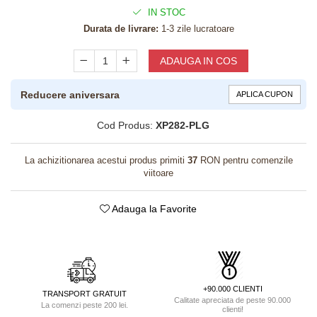
IN STOC
Durata de livrare:
1-3 zile lucratoare
ADAUGA IN COS
Reducere aniversara
APLICA CUPON
Cod Produs:
XP282-PLG
La achizitionarea acestui produs primiti
37
RON pentru comenzile
viitoare
Adauga la Favorite
+90.000 CLIENTI
TRANSPORT GRATUIT
Calitate apreciata de peste 90.000
La comenzi peste 200 lei.
clienti!