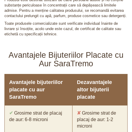
substanțe periculoase în concentrații care să depășească limitele
admise. Pentru a menține calitatea produsului, se recomandă evitarea
contactului prelungit cu apă, parfum, produse cosmetice sau detergenți.
Toate produsele comercializate sunt verificate individual înainte de
livrare și însoțite, acolo unde este cazul, de certificat de calitate sau
etichetă cu specificații tehnice.
Avantajele Bijuteriilor Placate cu
Aur SaraTremo
Avantajele bijuteriilor
Dezavantajele
placate cu aur
altor bijuterii
SaraTremo
placate
✔
Grosime strat de placaj
✘
Grosime strat de
de aur: 6-8 microni
placaj de aur: 1-2
microni