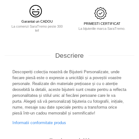
Garantat un CADOU
PRIMESTI CERTIFICAT
La comenzi SaraTremo peste 300
La bijuteriile marca SaraTremo.
lei!
Descriere
Descoperiți colecția noastră de Bijuterii Personalizate, unde
fiecare piesă este o expresie a unicității și a poveștii voastre
personale. Realizate din materiale prețioase și cu o atenție
deosebită la detalii, aceste bijuterii sunt create pentru a reflecta
personalitatea și stilul unic al fiecărei persoane care le va
purta. Alegeți să vă personalizați bijuteria cu fotografii, inițiale,
nume, mesaje sau date speciale pentru a transforma orice
piesă într-un cadou memorabil și semnificativ!
Informatii conformitate produs