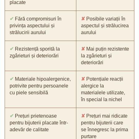
placate
✔
Fără compromisuri în
✘
Posibile variații în
privința aspectului și
aspectul și strălucirea
strălucirii aurului
aurului
✔
Rezistență sporită la
✘
Mai puțin rezistente
zgârieturi și deteriorări
la zgârieturi și
deteriorări
✔
Materiale hipoalergenice,
✘
Potențiale reacții
potrivite pentru persoanele
alergice la
cu piele sensibilă
materialele utilizate,
în special la nichel
✔
Prețuri prietenoase
✘
Prețuri mai ridicate
pentru bijuterii placate într-
pentru bijuterii care
adevăr de calitate
se înnegresc la prima
purtare