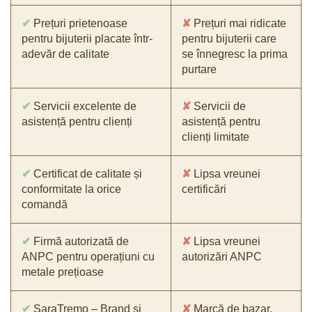
✔
Prețuri prietenoase
✘
Prețuri mai ridicate
pentru bijuterii placate într-
pentru bijuterii care
adevăr de calitate
se înnegresc la prima
purtare
✔
Servicii excelente de
✘
Servicii de
asistență pentru clienți
asistență pentru
clienți limitate
✔
Certificat de calitate și
✘
Lipsa vreunei
conformitate la orice
certificări
comandă
✔
Firmă autorizată de
✘
Lipsa vreunei
ANPC pentru operațiuni cu
autorizări ANPC
metale prețioase
✔
SaraTremo – Brand și
✘
Marcă de bazar,