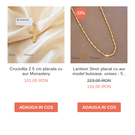
-33%
Cruciulita 2.5 cm placata cu
Lantisor Sinor placat cu aur
aur Monastery
model butoiase, unisex - 50
cm
101,00 RON
223,00 RON
150,00 RON
ADAUGA IN COS
ADAUGA IN COS