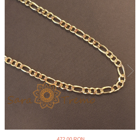
Verighete
Bijuterii pentru barbati
Inele
Lanturi
Bratari
Talismane
Verighete
Bijuterii din argint placate cu aur
24K
472,00 RON