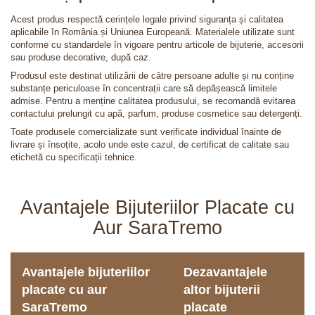
Acest produs respectă cerințele legale privind siguranța și calitatea
aplicabile în România și Uniunea Europeană. Materialele utilizate sunt
conforme cu standardele în vigoare pentru articole de bijuterie, accesorii
sau produse decorative, după caz.
Produsul este destinat utilizării de către persoane adulte și nu conține
substanțe periculoase în concentrații care să depășească limitele
admise. Pentru a menține calitatea produsului, se recomandă evitarea
contactului prelungit cu apă, parfum, produse cosmetice sau detergenți.
Toate produsele comercializate sunt verificate individual înainte de
livrare și însoțite, acolo unde este cazul, de certificat de calitate sau
etichetă cu specificații tehnice.
Avantajele Bijuteriilor Placate cu
Aur SaraTremo
Avantajele bijuteriilor
Dezavantajele
placate cu aur
altor bijuterii
SaraTremo
placate