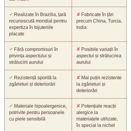
✔
Realizate în Brazilia, țară
✘
Fabricate în țări
recunoscută mondial pentru
precum China, Turcia,
expertiza în bijuteriile
India
placate
✔
Fără compromisuri în
✘
Posibile variații în
privința aspectului și
aspectul și strălucirea
strălucirii aurului
aurului
✔
Rezistență sporită la
✘
Mai puțin rezistente
zgârieturi și deteriorări
la zgârieturi și
deteriorări
✔
Materiale hipoalergenice,
✘
Potențiale reacții
potrivite pentru persoanele
alergice la
cu piele sensibilă
materialele utilizate,
în special la nichel