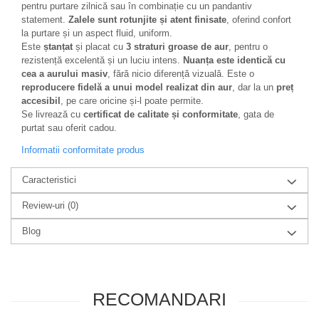
pentru purtare zilnică sau în combinație cu un pandantiv
statement.
Zalele sunt rotunjite și atent finisate
, oferind confort
la purtare și un aspect fluid, uniform.
Este
ștanțat
și placat cu
3 straturi groase de aur
, pentru o
rezistență excelentă și un luciu intens.
Nuanța este identică cu
cea a aurului masiv
, fără nicio diferență vizuală. Este o
reproducere fidelă a unui model realizat din aur
, dar la un
preț
accesibil
, pe care oricine și-l poate permite.
Se livrează cu
certificat de calitate și conformitate
, gata de
purtat sau oferit cadou.
Informatii conformitate produs
Caracteristici
Review-uri
(0)
Blog
RECOMANDARI