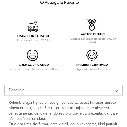
Adauga la Favorite
+90.000 CLIENTI
TRANSPORT GRATUIT
Calitate apreciata de peste 90.000
La comenzi peste 200 lei.
clienti!
Garantat un CADOU
PRIMESTI CERTIFICAT
La comenzi SaraTremo peste 300 lei!
La bijuteriile marca SaraTremo.
Descriere
Robust, elegant și cu un design consacrat, acest
lănțișor unisex
placat cu aur
, model
3 cu 1 cu zale rotunjite
, este alegerea
perfectă pentru cei care își doresc o bijuterie cu prezență, dar care
păstrează un aer clasic.
Cu o
grosime de 5 mm
, este vizibil, dar nu exagerat, fiind potrivit