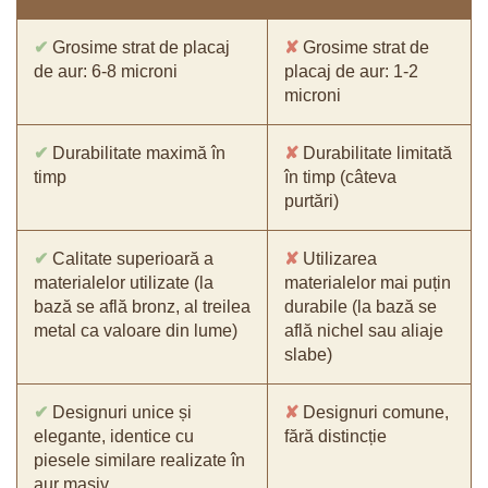
✔
Grosime strat de placaj
✘
Grosime strat de
de aur: 6-8 microni
placaj de aur: 1-2
microni
✔
Durabilitate maximă în
✘
Durabilitate limitată
timp
în timp (câteva
purtări)
✔
Calitate superioară a
✘
Utilizarea
materialelor utilizate (la
materialelor mai puțin
bază se află bronz, al treilea
durabile (la bază se
metal ca valoare din lume)
află nichel sau aliaje
slabe)
✔
Designuri unice și
✘
Designuri comune,
elegante, identice cu
fără distincție
piesele similare realizate în
aur masiv