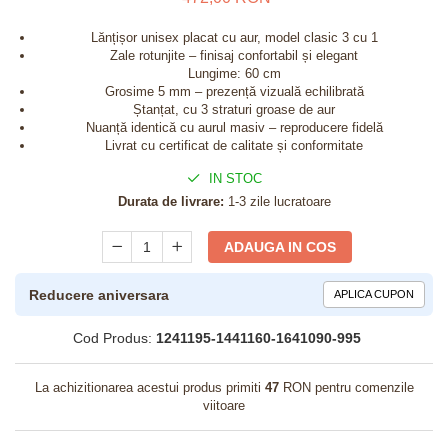
Lănțișor unisex placat cu aur, model clasic 3 cu 1
Zale rotunjite – finisaj confortabil și elegant
Lungime: 60 cm
Grosime 5 mm – prezență vizuală echilibrată
Ștanțat, cu 3 straturi groase de aur
Nuanță identică cu aurul masiv – reproducere fidelă
Livrat cu certificat de calitate și conformitate
IN STOC
Durata de livrare:
1-3 zile lucratoare
ADAUGA IN COS
Reducere aniversara
APLICA CUPON
Cod Produs:
1241195-1441160-1641090-995
La achizitionarea acestui produs primiti
47
RON pentru comenzile
viitoare