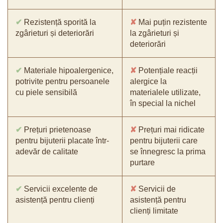
✔
Rezistență sporită la
✘
Mai puțin rezistente
zgârieturi și deteriorări
la zgârieturi și
deteriorări
✔
Materiale hipoalergenice,
✘
Potențiale reacții
potrivite pentru persoanele
alergice la
cu piele sensibilă
materialele utilizate,
în special la nichel
✔
Prețuri prietenoase
✘
Prețuri mai ridicate
pentru bijuterii placate într-
pentru bijuterii care
adevăr de calitate
se înnegresc la prima
purtare
✔
Servicii excelente de
✘
Servicii de
asistență pentru clienți
asistență pentru
clienți limitate