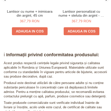
Lantisor cu nume + inimioara
Lantisor personalizat cu
din argint, 45 cm
nume + steluta din argint - 45
cm
367,79 RON
367,79 RON
ADAUGA IN COS
ADAUGA IN COS
ℹ️
Informații privind conformitatea produsului:
Acest produs respectă cerințele legale privind siguranța și calitatea
aplicabile în România și Uniunea Europeană. Materialele utilizate sunt
conforme cu standardele în vigoare pentru articole de bijuterie, accesorii
sau produse decorative, după caz.
Produsul este destinat utilizării de către persoane adulte și nu conține
substanțe periculoase în concentrații care să depășească limitele
admise. Pentru a menține calitatea produsului, se recomandă evitarea
contactului prelungit cu apă, parfum, produse cosmetice sau detergenți.
Toate produsele comercializate sunt verificate individual înainte de
livrare și însoțite, acolo unde este cazul, de certificat de calitate sau