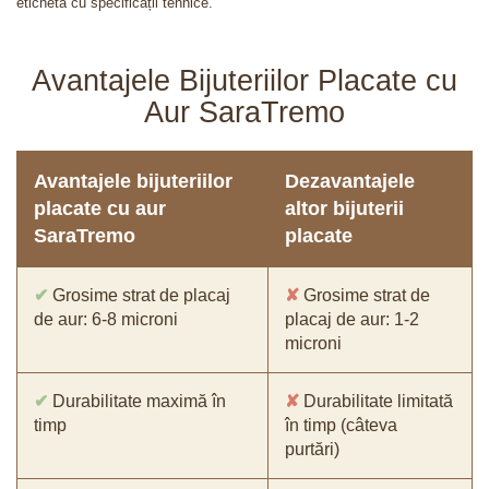
etichetă cu specificații tehnice.
Avantajele Bijuteriilor Placate cu
Aur SaraTremo
Avantajele bijuteriilor
Dezavantajele
placate cu aur
altor bijuterii
SaraTremo
placate
✔
Grosime strat de placaj
✘
Grosime strat de
de aur: 6-8 microni
placaj de aur: 1-2
microni
✔
Durabilitate maximă în
✘
Durabilitate limitată
timp
în timp (câteva
purtări)