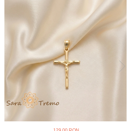
Verighete
Bijuterii pentru barbati
Inele
Lanturi
Bratari
Talismane
Verighete
Bijuterii din argint placate cu aur
24K
129,00 RON