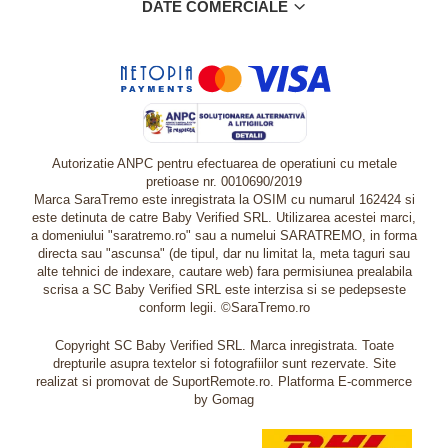
DATE COMERCIALE
Autorizatie ANPC pentru efectuarea de operatiuni cu metale
pretioase nr. 0010690/2019
Marca SaraTremo este inregistrata la OSIM cu numarul 162424 si
este detinuta de catre Baby Verified SRL. Utilizarea acestei marci,
a domeniului "saratremo.ro" sau a numelui SARATREMO, in forma
directa sau "ascunsa" (de tipul, dar nu limitat la, meta taguri sau
alte tehnici de indexare, cautare web) fara permisiunea prealabila
scrisa a SC Baby Verified SRL este interzisa si se pedepseste
conform legii. ©SaraTremo.ro
Copyright SC Baby Verified SRL. Marca inregistrata. Toate
drepturile asupra textelor si fotografiilor sunt rezervate. Site
realizat si promovat de SuportRemote.ro.
Platforma E-commerce
by Gomag