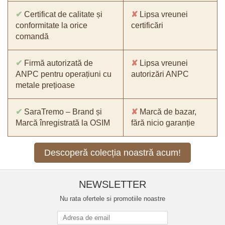
✔
Certificat de calitate și
✘
Lipsa vreunei
conformitate la orice
certificări
comandă
✔
Firmă autorizată de
✘
Lipsa vreunei
ANPC pentru operațiuni cu
autorizări ANPC
metale prețioase
✔
SaraTremo – Brand și
✘
Marcă de bazar,
Marcă înregistrată la OSIM
fără nicio garanție
Descoperă colecția noastră acum!
NEWSLETTER
Nu rata ofertele si promotiile noastre