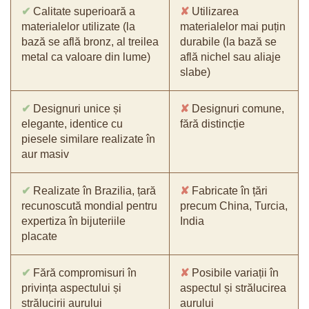
✔
Calitate superioară a
✘
Utilizarea
materialelor utilizate (la
materialelor mai puțin
bază se află bronz, al treilea
durabile (la bază se
metal ca valoare din lume)
află nichel sau aliaje
slabe)
✔
Designuri unice și
✘
Designuri comune,
elegante, identice cu
fără distincție
piesele similare realizate în
aur masiv
✔
Realizate în Brazilia, țară
✘
Fabricate în țări
recunoscută mondial pentru
precum China, Turcia,
expertiza în bijuteriile
India
placate
✔
Fără compromisuri în
✘
Posibile variații în
privința aspectului și
aspectul și strălucirea
strălucirii aurului
aurului