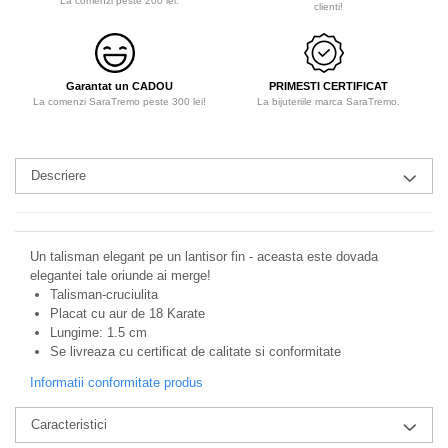
La comenzi peste 200 lei.
clienti!
Garantat un CADOU
PRIMESTI CERTIFICAT
La comenzi SaraTremo peste 300 lei!
La bijuteriile marca SaraTremo.
Descriere
Un talisman elegant pe un lantisor fin - aceasta este dovada
elegantei tale oriunde ai merge!
Talisman-cruciulita
Placat cu aur de 18 Karate
Lungime: 1.5 cm
Se livreaza cu certificat de calitate si conformitate
Informatii conformitate produs
Caracteristici