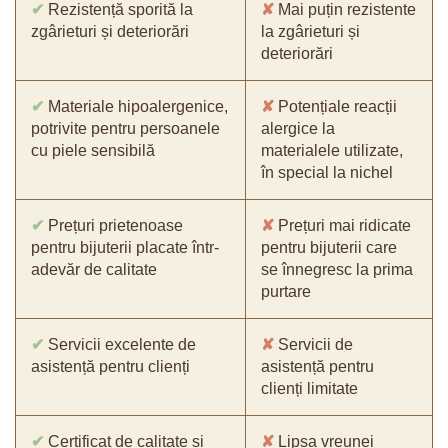
✔
Rezistență sporită la
✘
Mai puțin rezistente
zgârieturi și deteriorări
la zgârieturi și
deteriorări
✔
Materiale hipoalergenice,
✘
Potențiale reacții
potrivite pentru persoanele
alergice la
cu piele sensibilă
materialele utilizate,
în special la nichel
✔
Prețuri prietenoase
✘
Prețuri mai ridicate
pentru bijuterii placate într-
pentru bijuterii care
adevăr de calitate
se înnegresc la prima
purtare
✔
Servicii excelente de
✘
Servicii de
asistență pentru clienți
asistență pentru
clienți limitate
✔
Certificat de calitate și
✘
Lipsa vreunei