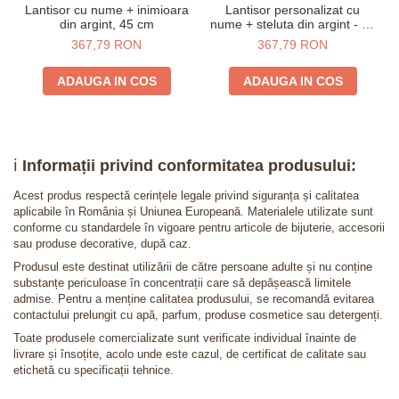
Lantisor cu nume + inimioara
Lantisor personalizat cu
din argint, 45 cm
nume + steluta din argint - 45
cm
367,79 RON
367,79 RON
ADAUGA IN COS
ADAUGA IN COS
ℹ️
Informații privind conformitatea produsului:
Acest produs respectă cerințele legale privind siguranța și calitatea
aplicabile în România și Uniunea Europeană. Materialele utilizate sunt
conforme cu standardele în vigoare pentru articole de bijuterie, accesorii
sau produse decorative, după caz.
Produsul este destinat utilizării de către persoane adulte și nu conține
substanțe periculoase în concentrații care să depășească limitele
admise. Pentru a menține calitatea produsului, se recomandă evitarea
contactului prelungit cu apă, parfum, produse cosmetice sau detergenți.
Toate produsele comercializate sunt verificate individual înainte de
livrare și însoțite, acolo unde este cazul, de certificat de calitate sau
etichetă cu specificații tehnice.