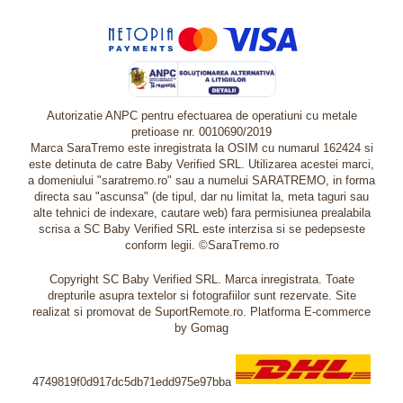
Autorizatie ANPC pentru efectuarea de operatiuni cu metale
pretioase nr. 0010690/2019
Marca SaraTremo este inregistrata la OSIM cu numarul 162424 si
este detinuta de catre Baby Verified SRL. Utilizarea acestei marci,
a domeniului "saratremo.ro" sau a numelui SARATREMO, in forma
directa sau "ascunsa" (de tipul, dar nu limitat la, meta taguri sau
alte tehnici de indexare, cautare web) fara permisiunea prealabila
scrisa a SC Baby Verified SRL este interzisa si se pedepseste
conform legii. ©SaraTremo.ro
Copyright SC Baby Verified SRL. Marca inregistrata. Toate
drepturile asupra textelor si fotografiilor sunt rezervate. Site
realizat si promovat de SuportRemote.ro.
Platforma E-commerce
by Gomag
4749819f0d917dc5db71edd975e97bba
Livrare oriunde in Europa in 2 zile prin DHL Express