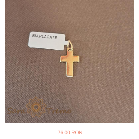
Verighete
Bijuterii pentru barbati
Inele
Lanturi
Bratari
Talismane
Verighete
Bijuterii din argint placate cu aur
24K
76,00 RON