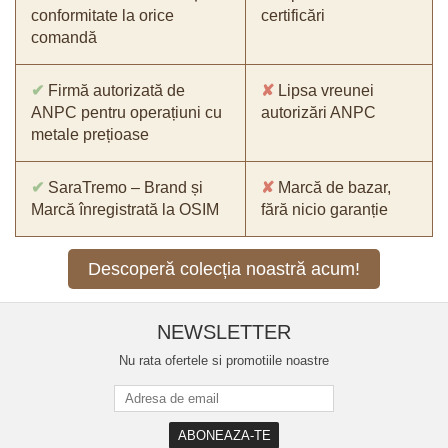
conformitate la orice
certificări
comandă
✔
Firmă autorizată de
✘
Lipsa vreunei
ANPC pentru operațiuni cu
autorizări ANPC
metale prețioase
✔
SaraTremo – Brand și
✘
Marcă de bazar,
Marcă înregistrată la OSIM
fără nicio garanție
Descoperă colecția noastră acum!
NEWSLETTER
Nu rata ofertele si promotiile noastre