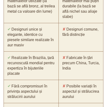
materialelor utilizate (la
materialelor mai puțin
bază se află bronz, al treilea
durabile (la bază se
metal ca valoare din lume)
află nichel sau aliaje
slabe)
✔
Designuri unice și
✘
Designuri comune,
elegante, identice cu
fără distincție
piesele similare realizate în
aur masiv
✔
Realizate în Brazilia, țară
✘
Fabricate în țări
recunoscută mondial pentru
precum China, Turcia,
expertiza în bijuteriile
India
placate
✔
Fără compromisuri în
✘
Posibile variații în
privința aspectului și
aspectul și strălucirea
strălucirii aurului
aurului