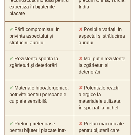
recunoscută mondial pentru
precum China, Turcia,
expertiza în bijuteriile
India
placate
✔
Fără compromisuri în
✘
Posibile variații în
privința aspectului și
aspectul și strălucirea
strălucirii aurului
aurului
✔
Rezistență sporită la
✘
Mai puțin rezistente
zgârieturi și deteriorări
la zgârieturi și
deteriorări
✔
Materiale hipoalergenice,
✘
Potențiale reacții
potrivite pentru persoanele
alergice la
cu piele sensibilă
materialele utilizate,
în special la nichel
✔
Prețuri prietenoase
✘
Prețuri mai ridicate
pentru bijuterii placate într-
pentru bijuterii care