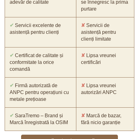
adevăr de calitate
se înnegresc la prima
purtare
✔
Servicii excelente de
✘
Servicii de
asistență pentru clienți
asistență pentru
clienți limitate
✔
Certificat de calitate și
✘
Lipsa vreunei
conformitate la orice
certificări
comandă
✔
Firmă autorizată de
✘
Lipsa vreunei
ANPC pentru operațiuni cu
autorizări ANPC
metale prețioase
✔
SaraTremo – Brand și
✘
Marcă de bazar,
Marcă înregistrată la OSIM
fără nicio garanție