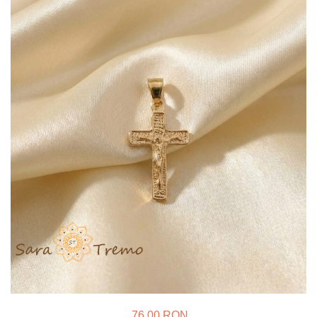
Verighete
Bijuterii pentru barbati
Inele
Lanturi
Bratari
Talismane
Verighete
Bijuterii din argint placate cu aur
24K
76,00 RON