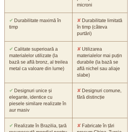
microni
✔
Durabilitate maximă în
✘
Durabilitate limitată
timp
în timp (câteva
purtări)
✔
Calitate superioară a
✘
Utilizarea
materialelor utilizate (la
materialelor mai puțin
bază se află bronz, al treilea
durabile (la bază se
metal ca valoare din lume)
află nichel sau aliaje
slabe)
✔
Designuri unice și
✘
Designuri comune,
elegante, identice cu
fără distincție
piesele similare realizate în
aur masiv
✔
Realizate în Brazilia, țară
✘
Fabricate în țări