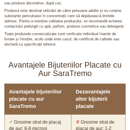
sau produse decorative, după caz.
Produsul este destinat utilizării de către persoane adulte și nu conține
substanțe periculoase în concentrații care să depășească limitele
admise. Pentru a menține calitatea produsului, se recomandă evitarea
contactului prelungit cu apă, parfum, produse cosmetice sau detergenți.
Toate produsele comercializate sunt verificate individual înainte de
livrare și însoțite, acolo unde este cazul, de certificat de calitate sau
etichetă cu specificații tehnice.
Avantajele Bijuteriilor Placate cu
Aur SaraTremo
Avantajele bijuteriilor
Dezavantajele
placate cu aur
altor bijuterii
SaraTremo
placate
✔
Grosime strat de placaj
✘
Grosime strat de
de aur: 6-8 microni
placaj de aur: 1-2