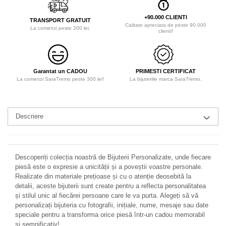
+90.000 CLIENTI
TRANSPORT GRATUIT
Calitate apreciata de peste 90.000
La comenzi peste 200 lei.
clienti!
Garantat un CADOU
PRIMESTI CERTIFICAT
La comenzi SaraTremo peste 300 lei!
La bijuteriile marca SaraTremo.
Descriere
Descoperiți colecția noastră de Bijuterii Personalizate, unde fiecare
piesă este o expresie a unicității și a poveștii voastre personale.
Realizate din materiale prețioase și cu o atenție deosebită la
detalii, aceste bijuterii sunt create pentru a reflecta personalitatea
și stilul unic al fiecărei persoane care le va purta. Alegeți să vă
personalizați bijuteria cu fotografii, inițiale, nume, mesaje sau date
speciale pentru a transforma orice piesă într-un cadou memorabil
și semnificativ!