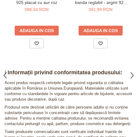
925 placat cu aur roz
banda reglabil - argint 925
placat cu aur 24K
398,04 RON
391,99 RON
ADAUGA IN COS
ADAUGA IN COS
ℹ️
Informații privind conformitatea produsului:
Acest produs respectă cerințele legale privind siguranța și calitatea
aplicabile în România și Uniunea Europeană. Materialele utilizate sunt
conforme cu standardele în vigoare pentru articole de bijuterie, accesorii
sau produse decorative, după caz.
Produsul este destinat utilizării de către persoane adulte și nu conține
substanțe periculoase în concentrații care să depășească limitele
admise. Pentru a menține calitatea produsului, se recomandă evitarea
contactului prelungit cu apă, parfum, produse cosmetice sau detergenți.
Toate produsele comercializate sunt verificate individual înainte de