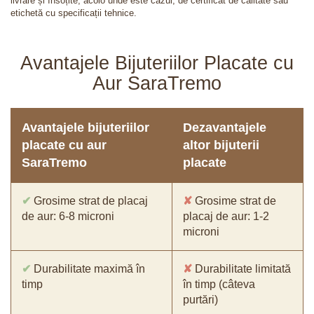
livrare și însoțite, acolo unde este cazul, de certificat de calitate sau
etichetă cu specificații tehnice.
Avantajele Bijuteriilor Placate cu
Aur SaraTremo
Avantajele bijuteriilor
Dezavantajele
placate cu aur
altor bijuterii
SaraTremo
placate
✔
Grosime strat de placaj
✘
Grosime strat de
de aur: 6-8 microni
placaj de aur: 1-2
microni
✔
Durabilitate maximă în
✘
Durabilitate limitată
timp
în timp (câteva
purtări)