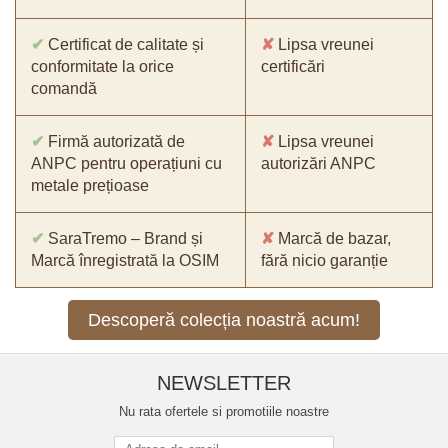
✔
Certificat de calitate și
✘
Lipsa vreunei
conformitate la orice
certificări
comandă
✔
Firmă autorizată de
✘
Lipsa vreunei
ANPC pentru operațiuni cu
autorizări ANPC
metale prețioase
✔
SaraTremo – Brand și
✘
Marcă de bazar,
Marcă înregistrată la OSIM
fără nicio garanție
Descoperă colecția noastră acum!
NEWSLETTER
Nu rata ofertele si promotiile noastre