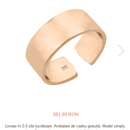
Verighete
Bijuterii pentru barbati
Inele
Lanturi
Bratari
Talismane
Verighete
Bijuterii din argint placate cu aur
24K
391,99 RON
Livrare în 2-3 zile lucrătoare. Ambalare de cadou gratuită. Model simplu