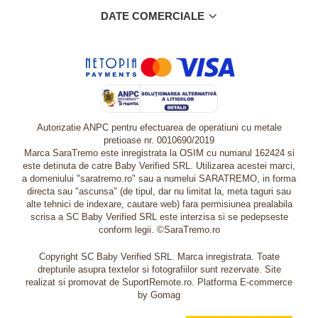
DATE COMERCIALE
Autorizatie ANPC pentru efectuarea de operatiuni cu metale
pretioase nr. 0010690/2019
Marca SaraTremo este inregistrata la OSIM cu numarul 162424 si
este detinuta de catre Baby Verified SRL. Utilizarea acestei marci,
a domeniului "saratremo.ro" sau a numelui SARATREMO, in forma
directa sau "ascunsa" (de tipul, dar nu limitat la, meta taguri sau
alte tehnici de indexare, cautare web) fara permisiunea prealabila
scrisa a SC Baby Verified SRL este interzisa si se pedepseste
conform legii. ©SaraTremo.ro
Copyright SC Baby Verified SRL. Marca inregistrata. Toate
drepturile asupra textelor si fotografiilor sunt rezervate. Site
realizat si promovat de SuportRemote.ro.
Platforma E-commerce
by Gomag