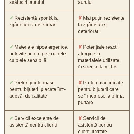
strălucirii aurului
aurului
✔
Rezistență sporită la
✘
Mai puțin rezistente
zgârieturi și deteriorări
la zgârieturi și
deteriorări
✔
Materiale hipoalergenice,
✘
Potențiale reacții
potrivite pentru persoanele
alergice la
cu piele sensibilă
materialele utilizate,
în special la nichel
✔
Prețuri prietenoase
✘
Prețuri mai ridicate
pentru bijuterii placate într-
pentru bijuterii care
adevăr de calitate
se înnegresc la prima
purtare
✔
Servicii excelente de
✘
Servicii de
asistență pentru clienți
asistență pentru
clienți limitate