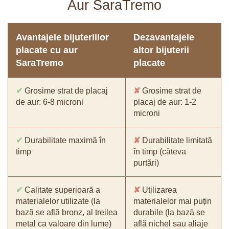
Aur SaraTremo
Avantajele bijuteriilor
Dezavantajele
placate cu aur
altor bijuterii
SaraTremo
placate
✔
Grosime strat de placaj
✘
Grosime strat de
de aur: 6-8 microni
placaj de aur: 1-2
microni
✔
Durabilitate maximă în
✘
Durabilitate limitată
timp
în timp (câteva
purtări)
✔
Calitate superioară a
✘
Utilizarea
materialelor utilizate (la
materialelor mai puțin
bază se află bronz, al treilea
durabile (la bază se
metal ca valoare din lume)
află nichel sau aliaje