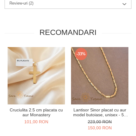
Review-uri
(2)
RECOMANDARI
-33%
Cruciulita 2.5 cm placata cu
Lantisor Sinor placat cu aur
aur Monastery
model butoiase, unisex - 50
cm
101,00 RON
223,00 RON
150,00 RON