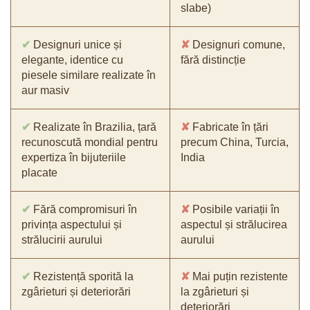
slabe)
✔
Designuri unice și
✘
Designuri comune,
elegante, identice cu
fără distincție
piesele similare realizate în
aur masiv
✔
Realizate în Brazilia, țară
✘
Fabricate în țări
recunoscută mondial pentru
precum China, Turcia,
expertiza în bijuteriile
India
placate
✔
Fără compromisuri în
✘
Posibile variații în
privința aspectului și
aspectul și strălucirea
strălucirii aurului
aurului
✔
Rezistență sporită la
✘
Mai puțin rezistente
zgârieturi și deteriorări
la zgârieturi și
deteriorări