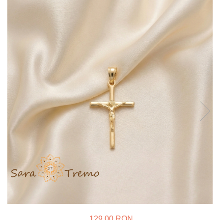
Verighete
Bijuterii pentru barbati
Inele
Lanturi
Bratari
Talismane
Verighete
Bijuterii din argint placate cu aur
24K
129,00 RON