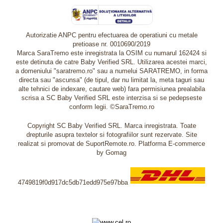
Autorizatie ANPC pentru efectuarea de operatiuni cu metale
pretioase nr. 0010690/2019
Marca SaraTremo este inregistrata la OSIM cu numarul 162424 si
este detinuta de catre Baby Verified SRL. Utilizarea acestei marci,
a domeniului "saratremo.ro" sau a numelui SARATREMO, in forma
directa sau "ascunsa" (de tipul, dar nu limitat la, meta taguri sau
alte tehnici de indexare, cautare web) fara permisiunea prealabila
scrisa a SC Baby Verified SRL este interzisa si se pedepseste
conform legii. ©SaraTremo.ro
Copyright SC Baby Verified SRL. Marca inregistrata. Toate
drepturile asupra textelor si fotografiilor sunt rezervate. Site
realizat si promovat de SuportRemote.ro.
Platforma E-commerce
by Gomag
4749819f0d917dc5db71edd975e97bba
Livrare oriunde in Europa in 2 zile prin DHL Express