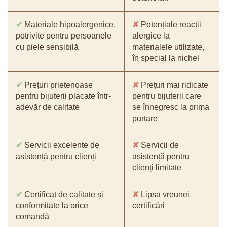
✔
Materiale hipoalergenice,
✘
Potențiale reacții
potrivite pentru persoanele
alergice la
cu piele sensibilă
materialele utilizate,
în special la nichel
✔
Prețuri prietenoase
✘
Prețuri mai ridicate
pentru bijuterii placate într-
pentru bijuterii care
adevăr de calitate
se înnegresc la prima
purtare
✔
Servicii excelente de
✘
Servicii de
asistență pentru clienți
asistență pentru
clienți limitate
✔
Certificat de calitate și
✘
Lipsa vreunei
conformitate la orice
certificări
comandă