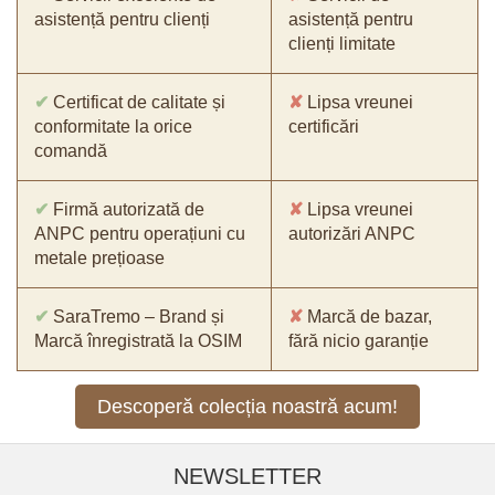
asistență pentru clienți
asistență pentru
clienți limitate
✔
Certificat de calitate și
✘
Lipsa vreunei
conformitate la orice
certificări
comandă
✔
Firmă autorizată de
✘
Lipsa vreunei
ANPC pentru operațiuni cu
autorizări ANPC
metale prețioase
✔
SaraTremo – Brand și
✘
Marcă de bazar,
Marcă înregistrată la OSIM
fără nicio garanție
Descoperă colecția noastră acum!
NEWSLETTER