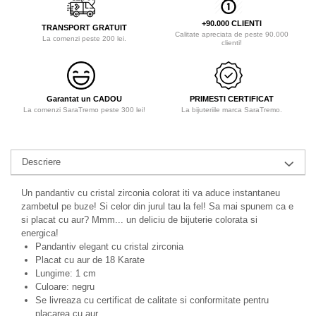
+90.000 CLIENTI
TRANSPORT GRATUIT
Calitate apreciata de peste 90.000
La comenzi peste 200 lei.
clienti!
Garantat un CADOU
PRIMESTI CERTIFICAT
La comenzi SaraTremo peste 300 lei!
La bijuteriile marca SaraTremo.
Descriere
Un pandantiv cu cristal zirconia colorat iti va aduce instantaneu
zambetul pe buze! Si celor din jurul tau la fel! Sa mai spunem ca e
si placat cu aur? Mmm... un deliciu de bijuterie colorata si
energica!
Pandantiv elegant cu cristal zirconia
Placat cu aur de 18 Karate
Lungime: 1 cm
Culoare: negru
Se livreaza cu certificat de calitate si conformitate pentru
placarea cu aur