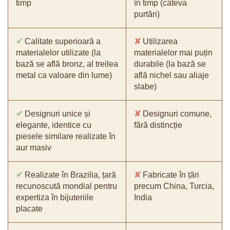
timp
în timp (câteva
purtări)
✔
Calitate superioară a
✘
Utilizarea
materialelor utilizate (la
materialelor mai puțin
bază se află bronz, al treilea
durabile (la bază se
metal ca valoare din lume)
află nichel sau aliaje
slabe)
✔
Designuri unice și
✘
Designuri comune,
elegante, identice cu
fără distincție
piesele similare realizate în
aur masiv
✔
Realizate în Brazilia, țară
✘
Fabricate în țări
recunoscută mondial pentru
precum China, Turcia,
expertiza în bijuteriile
India
placate