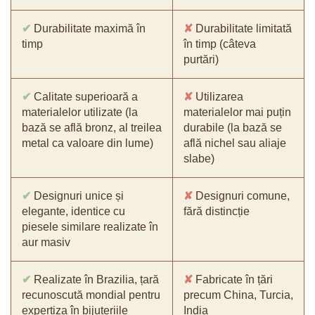
✔
Durabilitate maximă în
✘
Durabilitate limitată
timp
în timp (câteva
purtări)
✔
Calitate superioară a
✘
Utilizarea
materialelor utilizate (la
materialelor mai puțin
bază se află bronz, al treilea
durabile (la bază se
metal ca valoare din lume)
află nichel sau aliaje
slabe)
✔
Designuri unice și
✘
Designuri comune,
elegante, identice cu
fără distincție
piesele similare realizate în
aur masiv
✔
Realizate în Brazilia, țară
✘
Fabricate în țări
recunoscută mondial pentru
precum China, Turcia,
expertiza în bijuteriile
India