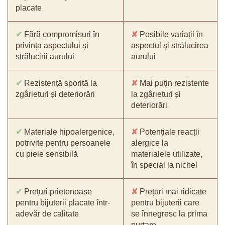
placate
✔
Fără compromisuri în
✘
Posibile variații în
privința aspectului și
aspectul și strălucirea
strălucirii aurului
aurului
✔
Rezistență sporită la
✘
Mai puțin rezistente
zgârieturi și deteriorări
la zgârieturi și
deteriorări
✔
Materiale hipoalergenice,
✘
Potențiale reacții
potrivite pentru persoanele
alergice la
cu piele sensibilă
materialele utilizate,
în special la nichel
✔
Prețuri prietenoase
✘
Prețuri mai ridicate
pentru bijuterii placate într-
pentru bijuterii care
adevăr de calitate
se înnegresc la prima
purtare