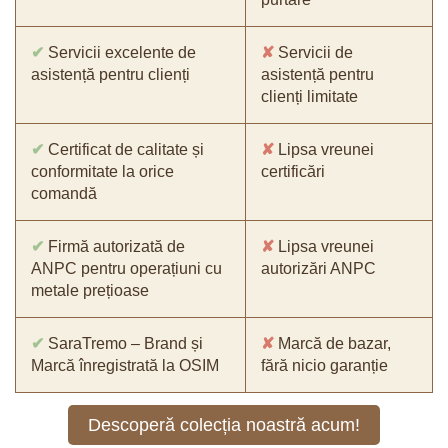
✔
Servicii excelente de
✘
Servicii de
asistență pentru clienți
asistență pentru
clienți limitate
✔
Certificat de calitate și
✘
Lipsa vreunei
conformitate la orice
certificări
comandă
✔
Firmă autorizată de
✘
Lipsa vreunei
ANPC pentru operațiuni cu
autorizări ANPC
metale prețioase
✔
SaraTremo – Brand și
✘
Marcă de bazar,
Marcă înregistrată la OSIM
fără nicio garanție
Descoperă colecția noastră acum!