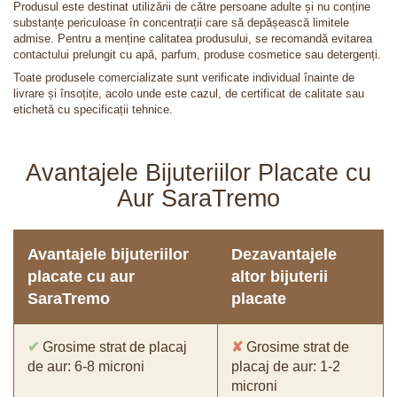
Produsul este destinat utilizării de către persoane adulte și nu conține
substanțe periculoase în concentrații care să depășească limitele
admise. Pentru a menține calitatea produsului, se recomandă evitarea
contactului prelungit cu apă, parfum, produse cosmetice sau detergenți.
Toate produsele comercializate sunt verificate individual înainte de
livrare și însoțite, acolo unde este cazul, de certificat de calitate sau
etichetă cu specificații tehnice.
Avantajele Bijuteriilor Placate cu
Aur SaraTremo
Avantajele bijuteriilor
Dezavantajele
placate cu aur
altor bijuterii
SaraTremo
placate
✔
Grosime strat de placaj
✘
Grosime strat de
de aur: 6-8 microni
placaj de aur: 1-2
microni