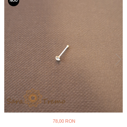
NOU
Verighete
Bijuterii pentru barbati
Inele
Lanturi
Bratari
Talismane
Verighete
Bijuterii din argint placate cu aur
24K
78,00 RON