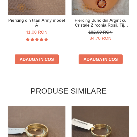
Piercing din titan Army model
Piercing Buric din Argint cu
A
Cristale Zirconia Roșii, Tijă
Groasă
41,00 RON
182,00 RON
84,70 RON
ADAUGA IN COS
ADAUGA IN COS
PRODUSE SIMILARE