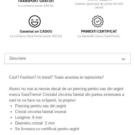
TRANSPORT GRATUIT
Calitate apreciata de peste 90.000
La comenzi peste 200 lei.
clienti!
Garantat un CADOU
PRIMESTI CERTIFICAT
La comenzi SaraTremo peste 300 lei!
La bijuteriile marca SaraTremo.
Descriere
Cool? Fashion? In trend? Toate acestea te reprezinta?
Atunci nu mai ai nevoie decat de un piercing pentru nas din argint
marca SaraTremo! Cristalul zirconia fatetat din partea exterioara a
narii te va face sa sclipesti, la propriu!
Piercing pentru nas din argint
Cristal zirconia fatetat inserat
Lungime: 8 mm
Diametru cristal: 2 mm
Se livreaza cu certificat pentru argint