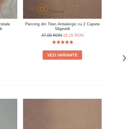
istale
Piercing din Titan Antialergic cu 2 Capete
Piercing Ti
să
Săgeată
3
N
37,00 RON
18,15 RON
VEZI VARIANTE
-53%