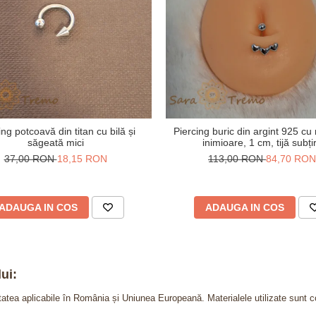
ing potcoavă din titan cu bilă și
Piercing buric din argint 925 cu
săgeată mici
inimioare, 1 cm, tijă subți
37,00 RON
18,15 RON
113,00 RON
84,70 RON
ADAUGA IN COS
ADAUGA IN COS
ui:
itatea aplicabile în România și Uniunea Europeană. Materialele utilizate sunt c