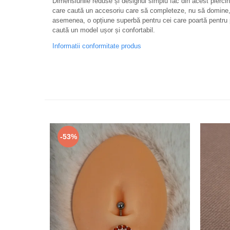
Dimensiunile reduse și designul simplu fac din acest pierci
care caută un accesoriu care să completeze, nu să domine, 
asemenea, o opțiune superbă pentru cei care poartă pentru p
caută un model ușor și confortabil.
Informatii conformitate produs
-53%