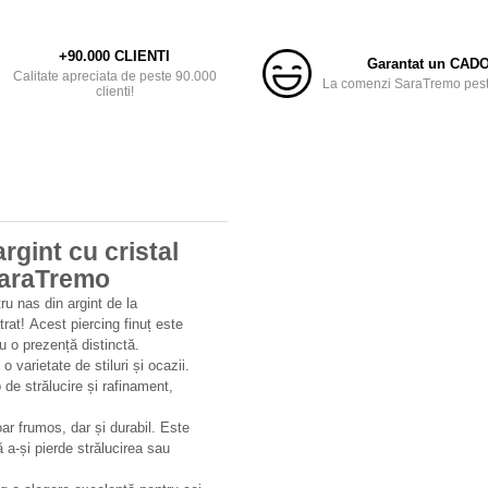
+90.000 CLIENTI
Garantat un CAD
Calitate apreciata de peste 90.000
La comenzi SaraTremo peste
clienti!
rgint cu cristal
 SaraTremo
ru nas din argint de la
rat! Acest piercing finuț este
u o prezență distinctă.
o varietate de stiluri și ocazii.
 de strălucire și rafinament,
ar frumos, dar și durabil. Este
ă a-și pierde strălucirea sau