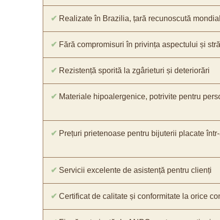
✔
Realizate în Brazilia, țară recunoscută mondial 
✔
Fără compromisuri în privința aspectului și străl
✔
Rezistență sporită la zgârieturi și deteriorări
✔
Materiale hipoalergenice, potrivite pentru pers
✔
Prețuri prietenoase pentru bijuterii placate într
✔
Servicii excelente de asistență pentru clienți
✔
Certificat de calitate și conformitate la orice 