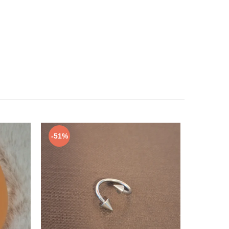
-51%
-38%