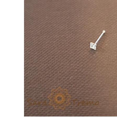
Verighete
Bijuterii pentru barbati
Inele
Lanturi
Bratari
Talismane
Verighete
Bijuterii din argint placate cu aur
24K