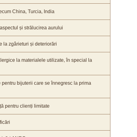
recum China, Turcia, India
 aspectul și strălucirea aurului
 la zgârieturi și deteriorări
lergice la materialele utilizate, în special la
e pentru bijuterii care se înnegresc la prima
ă pentru clienți limitate
icări