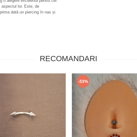
ng o alegere excelentă pentru cei
aspectul lor. Este, de
rima dată un piercing în nas și
RECOMANDARI
-53%