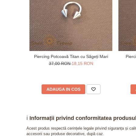
Piercing Potcoavă Titan cu Săgeți Mari
Pierc
37,00 RON
18,15 RON
ADAUGA IN COS
ℹ️
Informații privind conformitatea produsul
Acest produs respectă cerințele legale privind siguranța și cal
accesorii sau produse decorative, după caz.