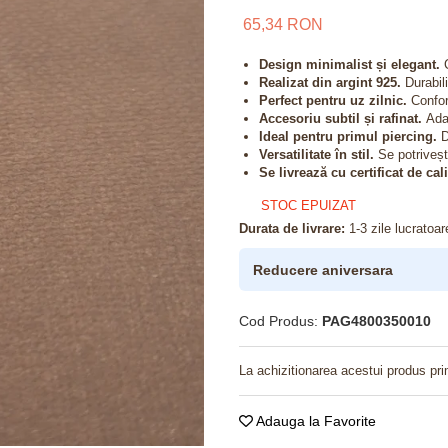
65,34 RON
Design minimalist și elegant.
C
Realizat din argint 925.
Durabili
Perfect pentru uz zilnic.
Confort
Accesoriu subtil și rafinat.
Adau
Ideal pentru primul piercing.
D
Versatilitate în stil.
Se potrivește
Se livrează cu certificat de cal
STOC EPUIZAT
Durata de livrare:
1-3 zile lucratoar
Reducere aniversara
Cod Produs:
PAG4800350010
La achizitionarea acestui produs pri
Adauga la Favorite