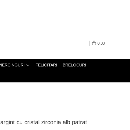
0,00
PIERCINGURI
FELICITARI
BRELOCURI
rgint cu cristal zirconia alb patrat