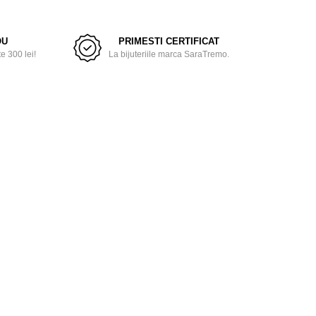
OU
PRIMESTI CERTIFICAT
 300 lei!
La bijuteriile marca SaraTremo.