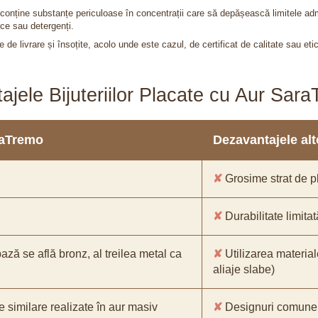
nu conține substanțe periculoase în concentrații care să depășească limitele 
ce sau detergenți.
 de livrare și însoțite, acolo unde este cazul, de certificat de calitate sau eti
ajele Bijuteriilor Placate cu Aur Sar
araTremo
Dezavantajele alto
✘
Grosime strat de pl
✘
Durabilitate limitat
bază se află bronz, al treilea metal ca
✘
Utilizarea material
aliaje slabe)
e similare realizate în aur masiv
✘
Designuri comune, 