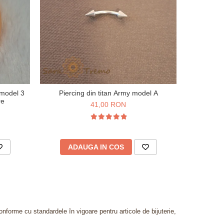
 model 3
Piercing din titan Army model A
Piercing
re
Zir
41,00 RON
1
ADAUGA IN COS
AD
onforme cu standardele în vigoare pentru articole de bijuterie,