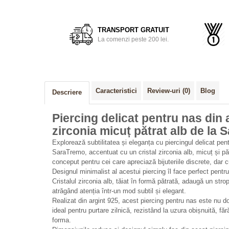
Distribuie
pe
Facebook
TRANSPORT GRATUIT
La comenzi peste 200 lei.
Caracteristici
Review-uri
(0)
Blog
Descriere
Piercing delicat pentru nas din a
zirconia micuț pătrat alb de la
Explorează subtilitatea și eleganța cu piercingul delicat pent
SaraTremo, accentuat cu un cristal zirconia alb, micuț și păt
conceput pentru cei care apreciază bijuteriile discrete, dar c
Designul minimalist al acestui piercing îl face perfect pentru 
Cristalul zirconia alb, tăiat în formă pătrată, adaugă un strop
atrăgând atenția într-un mod subtil și elegant.
Realizat din argint 925, acest piercing pentru nas este nu do
ideal pentru purtare zilnică, rezistând la uzura obișnuită, făr
forma.