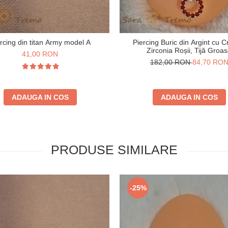
rcing din titan Army model A
Piercing Buric din Argint cu Cr
Zirconia Roșii, Tijă Groa
41,00 RON
182,00 RON
84,70 RO
ADAUGA IN COS
ADAUGA IN COS
PRODUSE SIMILARE
-25%