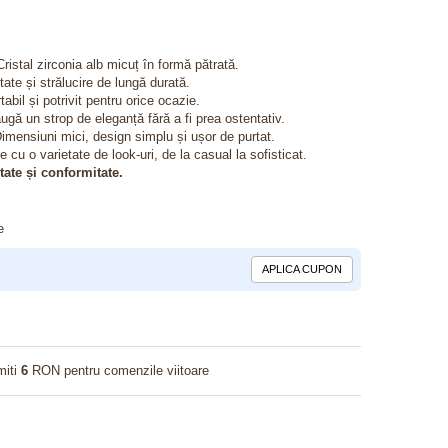
ristal zirconia alb micuț în formă pătrată.
tate și strălucire de lungă durată.
abil și potrivit pentru orice ocazie.
gă un strop de eleganță fără a fi prea ostentativ.
imensiuni mici, design simplu și ușor de purtat.
 cu o varietate de look-uri, de la casual la sofisticat.
itate și conformitate.
e
APLICA CUPON
miti
6
RON pentru comenzile viitoare