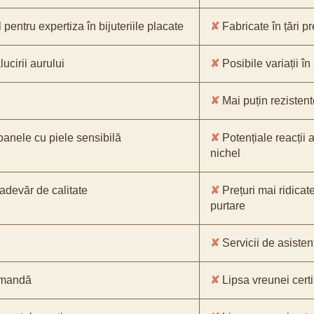
pentru expertiza în bijuteriile placate
✘
Fabricate în țări p
ucirii aurului
✘
Posibile variații în
✘
Mai puțin rezistente
oanele cu piele sensibilă
✘
Potențiale reacții a
nichel
-adevăr de calitate
✘
Prețuri mai ridicat
purtare
✘
Servicii de asistenț
comandă
✘
Lipsa vreunei certif