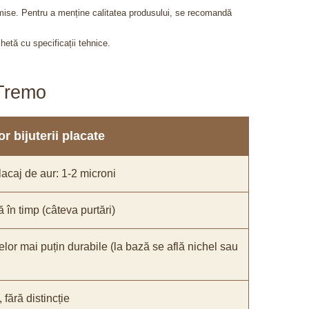
admise. Pentru a menține calitatea produsului, se recomandă
chetă cu specificații tehnice.
aTremo
r bijuterii placate
acaj de aur: 1-2 microni
ă în timp (câteva purtări)
elor mai puțin durabile (la bază se află nichel sau
fără distincție