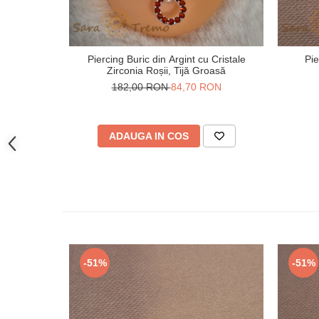
Piercing Buric din Argint cu Cristale
Pie
Zirconia Roșii, Tijă Groasă
182,00 RON
84,70 RON
ADAUGA IN COS
-51%
-51%