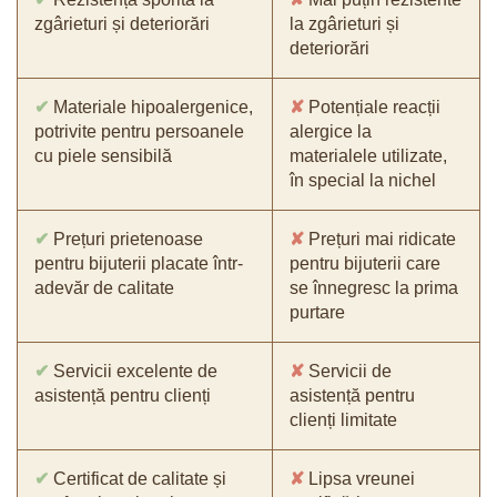
zgârieturi și deteriorări
la zgârieturi și
deteriorări
✔
Materiale hipoalergenice,
✘
Potențiale reacții
potrivite pentru persoanele
alergice la
cu piele sensibilă
materialele utilizate,
în special la nichel
✔
Prețuri prietenoase
✘
Prețuri mai ridicate
pentru bijuterii placate într-
pentru bijuterii care
adevăr de calitate
se înnegresc la prima
purtare
✔
Servicii excelente de
✘
Servicii de
asistență pentru clienți
asistență pentru
clienți limitate
✔
Certificat de calitate și
✘
Lipsa vreunei