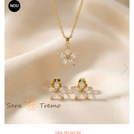
Verighete
NOU
Bijuterii pentru barbati
Inele
Lanturi
Bratari
Talismane
Verighete
Bijuterii din argint placate cu aur
24K
249,00 RON