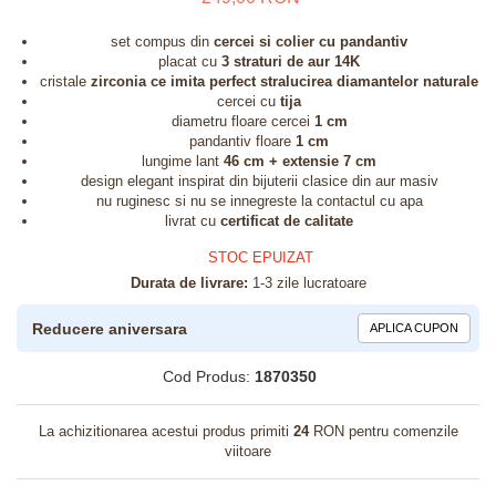
set compus din
cercei si colier cu pandantiv
placat cu
3 straturi de aur 14K
cristale
zirconia ce imita perfect stralucirea diamantelor naturale
cercei cu
tija
diametru floare cercei
1 cm
pandantiv floare
1 cm
lungime lant
46 cm + extensie 7 cm
design elegant inspirat din bijuterii clasice din aur masiv
nu ruginesc si nu se innegreste la contactul cu apa
livrat cu
certificat de calitate
STOC EPUIZAT
Durata de livrare:
1-3 zile lucratoare
Reducere aniversara
APLICA CUPON
Cod Produs:
1870350
La achizitionarea acestui produs primiti
24
RON pentru comenzile
viitoare