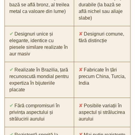
bază se află bronz, al treilea
durabile (la bază se
metal ca valoare din lume)
află nichel sau aliaje
slabe)
✔
Designuri unice și
✘
Designuri comune,
elegante, identice cu
fără distincție
piesele similare realizate în
aur masiv
✔
Realizate în Brazilia, țară
✘
Fabricate în țări
recunoscută mondial pentru
precum China, Turcia,
expertiza în bijuteriile
India
placate
✔
Fără compromisuri în
✘
Posibile variații în
privința aspectului și
aspectul și strălucirea
strălucirii aurului
aurului
✔
Rezistență sporită la
✘
Mai puțin rezistente