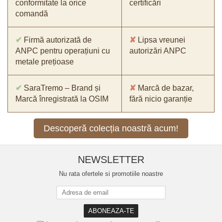
conformitate la orice
certificări
comandă
✔
Firmă autorizată de
✘
Lipsa vreunei
ANPC pentru operațiuni cu
autorizări ANPC
metale prețioase
✔
SaraTremo – Brand și
✘
Marcă de bazar,
Marcă înregistrată la OSIM
fără nicio garanție
Descoperă colecția noastră acum!
NEWSLETTER
Nu rata ofertele si promotiile noastre