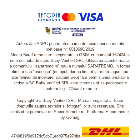
Autorizatie ANPC pentru efectuarea de operatiuni cu metale
pretioase nr. 0010690/2019
Marca SaraTremo este inregistrata la OSIM cu numarul 162424 si
este detinuta de catre Baby Verified SRL. Utilizarea acestei marci,
a domeniului "saratremo.ro" sau a numelui SARATREMO, in forma
directa sau "ascunsa" (de tipul, dar nu limitat la, meta taguri sau
alte tehnici de indexare, cautare web) fara permisiunea prealabila
scrisa a SC Baby Verified SRL este interzisa si se pedepseste
conform legii. ©SaraTremo.ro
Copyright SC Baby Verified SRL. Marca inregistrata. Toate
drepturile asupra textelor si fotografiilor sunt rezervate. Site
realizat si promovat de SuportRemote.ro.
Platforma E-commerce
by Gomag
4749819f0d917dc5db71edd975e97bba