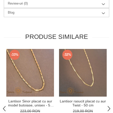
Review-uri
(0)
Blog
PRODUSE SIMILARE
-33%
-32%
Lantisor Sinor placat cu aur
Lantisor rasucit placat cu aur
model butoiase, unisex - 50
Twist - 50 cm
cm
223,00 RON
219,00 RON