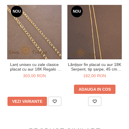
NOU
NOU
Lanț unisex cu zale clasice
Lănțișor fin placat cu aur 18K
placat cu aur 18K Regalo -
Serpent, tip șarpe, 45 cm,
55/60 cm
unisex
303,00 RON
182,00 RON
ADAUGA IN COS
VEZI VARIANTE