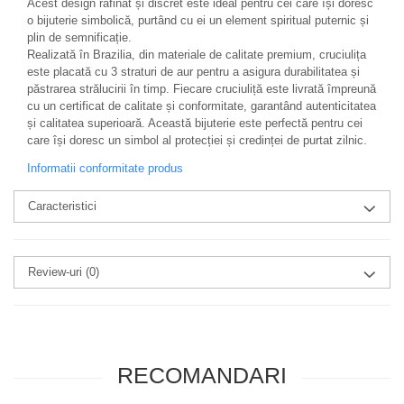
Acest design rafinat și discret este ideal pentru cei care își doresc
o bijuterie simbolică, purtând cu ei un element spiritual puternic și
plin de semnificație.
Realizată în Brazilia, din materiale de calitate premium, cruciulița
este placată cu 3 straturi de aur pentru a asigura durabilitatea și
păstrarea strălucirii în timp. Fiecare cruciuliță este livrată împreună
cu un certificat de calitate și conformitate, garantând autenticitatea
și calitatea superioară. Această bijuterie este perfectă pentru cei
care își doresc un simbol al protecției și credinței de purtat zilnic.
Informatii conformitate produs
Caracteristici
Review-uri
(0)
RECOMANDARI