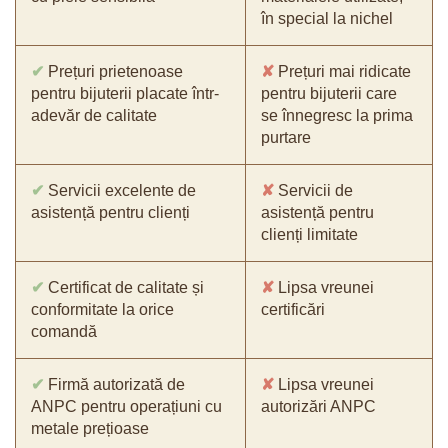
în special la nichel
✔
Prețuri prietenoase
✘
Prețuri mai ridicate
pentru bijuterii placate într-
pentru bijuterii care
adevăr de calitate
se înnegresc la prima
purtare
✔
Servicii excelente de
✘
Servicii de
asistență pentru clienți
asistență pentru
clienți limitate
✔
Certificat de calitate și
✘
Lipsa vreunei
conformitate la orice
certificări
comandă
✔
Firmă autorizată de
✘
Lipsa vreunei
ANPC pentru operațiuni cu
autorizări ANPC
metale prețioase