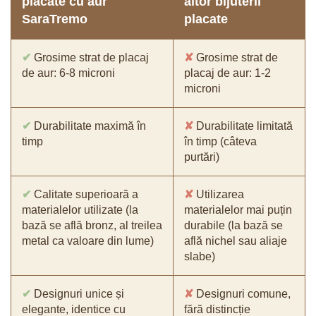
placate cu aur
altor bijuterii
SaraTremo
placate
✔
Grosime strat de placaj
✘
Grosime strat de
de aur: 6-8 microni
placaj de aur: 1-2
microni
✔
Durabilitate maximă în
✘
Durabilitate limitată
timp
în timp (câteva
purtări)
✔
Calitate superioară a
✘
Utilizarea
materialelor utilizate (la
materialelor mai puțin
bază se află bronz, al treilea
durabile (la bază se
metal ca valoare din lume)
află nichel sau aliaje
slabe)
✔
Designuri unice și
✘
Designuri comune,
elegante, identice cu
fără distincție