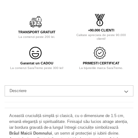
+90.000 CLIENTI
TRANSPORT GRATUIT
Calitate apreciata de peste 90.000
La comenzi peste 200 lei.
clienti!
Garantat un CADOU
PRIMESTI CERTIFICAT
La comenzi SaraTremo peste 300 lei!
La bijuteriile marca SaraTremo.
Descriere
Această cruciuliță simplă și clasică, cu o dimensiune de 1.5 cm,
emană eleganță și spiritualitate. Finisajul său lucios atrage atenția,
iar bordura gravată de-a lungul întregii cruciulițe simbolizează
Brâul Maicii Domnului
, un semn al protecției și iubirii divine.