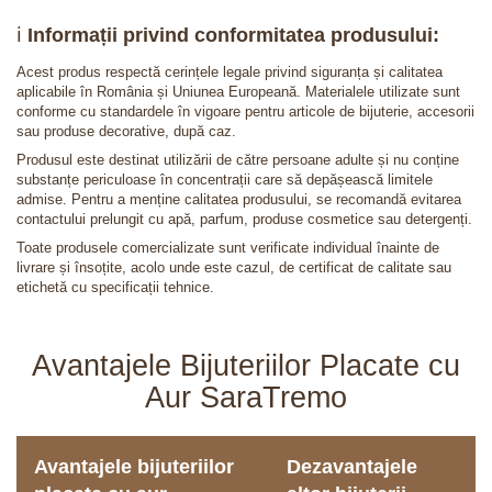
ℹ️
Informații privind conformitatea produsului:
Acest produs respectă cerințele legale privind siguranța și calitatea
aplicabile în România și Uniunea Europeană. Materialele utilizate sunt
conforme cu standardele în vigoare pentru articole de bijuterie, accesorii
sau produse decorative, după caz.
Produsul este destinat utilizării de către persoane adulte și nu conține
substanțe periculoase în concentrații care să depășească limitele
admise. Pentru a menține calitatea produsului, se recomandă evitarea
contactului prelungit cu apă, parfum, produse cosmetice sau detergenți.
Toate produsele comercializate sunt verificate individual înainte de
livrare și însoțite, acolo unde este cazul, de certificat de calitate sau
etichetă cu specificații tehnice.
Avantajele Bijuteriilor Placate cu
Aur SaraTremo
Avantajele bijuteriilor
Dezavantajele