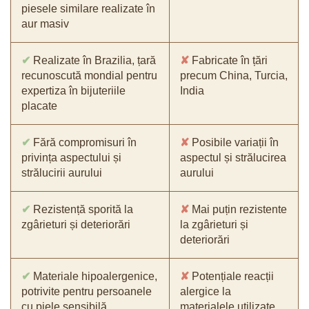
piesele similare realizate în
aur masiv
✔
Realizate în Brazilia, țară
✘
Fabricate în țări
recunoscută mondial pentru
precum China, Turcia,
expertiza în bijuteriile
India
placate
✔
Fără compromisuri în
✘
Posibile variații în
privința aspectului și
aspectul și strălucirea
strălucirii aurului
aurului
✔
Rezistență sporită la
✘
Mai puțin rezistente
zgârieturi și deteriorări
la zgârieturi și
deteriorări
✔
Materiale hipoalergenice,
✘
Potențiale reacții
potrivite pentru persoanele
alergice la
cu piele sensibilă
materialele utilizate,