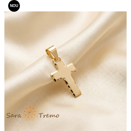
Verighete
NOU
Bijuterii pentru barbati
Inele
Lanturi
Bratari
Talismane
Verighete
Bijuterii din argint placate cu aur
24K